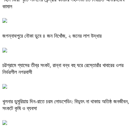
কামাল
জগন্নাথপুরে নৌকা ডুবে ৪ জন নিখোঁজ, ২ জনের লাশ উদ্ধার
চট্টগ্রামে গ্যাসের তীব্র সংকট, রান্না বন্ধ বহু ঘরে রেস্তোরাঁর খাবারের ওপর
নির্ভরশীল নগরবাসী
খুলনার ডুমুরিয়ায় দিন-রাতে চরম লোডশেডিং: বিদ্যুৎ না থাকায় অতিষ্ঠ জনজীবন,
সংকটে কৃষি ও ব্যবসা