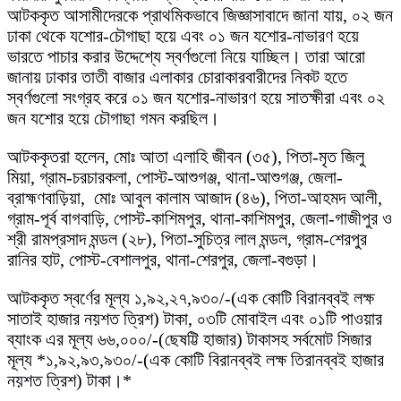
আটককৃত আসামীদেরকে প্রাথমিকভাবে জিজ্ঞাসাবাদে জানা যায়, ০২ জন
ঢাকা থেকে যশোর-চৌগাছা হয়ে এবং ০১ জন যশোর-নাভারণ হয়ে
ভারতে পাচার করার উদ্দেশ্যে স্বর্ণগুলো নিয়ে যাচ্ছিল। তারা আরো
জানায় ঢাকার তাতী বাজার এলাকার চোরাকারবারীদের নিকট হতে
স্বর্ণগুলো সংগ্রহ করে ০১ জন যশোর-নাভারণ হয়ে সাতক্ষীরা এবং ০২
জন যশোর হয়ে চৌগাছা গমন করছিল।
আটককৃতরা হলেন, মোঃ আতা এলাহি জীবন (৩৫), পিতা-মৃত জিলু
মিয়া, গ্রাম-চরচারকলা, পোস্ট-আশুগঞ্জ, থানা-আশুগঞ্জ, জেলা-
ব্রাহ্মণবাড়িয়া, মোঃ আবুল কালাম আজাদ (৪৬), পিতা-আহমদ আলী,
গ্রাম-পূর্ব বাগবাড়ি, পোস্ট-কাশিমপুর, থানা-কাশিমপুর, জেলা-গাজীপুর ও
শ্রী রামপ্রসাদ মন্ডল (২৮), পিতা-সুচিত্র লাল মন্ডল, গ্রাম-শেরপুর
রানির হাট, পোস্ট-বেশালপুর, থানা-শেরপুর, জেলা-বগুড়া।
আটককৃত স্বর্ণের মূল্য ১,৯২,২৭,৯৩০/-(এক কোটি বিরানব্বই লক্ষ
সাতাই হাজার নয়শত ত্রিশ) টাকা, ০৩টি মোবাইল এবং ০১টি পাওয়ার
ব্যাংক এর মূল্য ৬৬,০০০/-(ছেষট্টি হাজার) টাকাসহ সর্বমোট সিজার
মূল্য *১,৯২,৯৩,৯৩০/-(এক কোটি বিরানব্বই লক্ষ তিরানব্বই হাজার
নয়শত ত্রিশ) টাকা।*