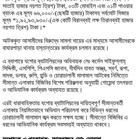
সাতাই হাজার নয়শত ত্রিশ) টাকা, ০৩টি মোবাইল এবং ০১টি পাওয়ার
ব্যাংক এর মূল্য ৬৬,০০০/-(ছেষট্টি হাজার) টাকাসহ সর্বমোট সিজার
মূল্য *১,৯২,৯৩,৯৩০/-(এক কোটি বিরানব্বই লক্ষ তিরানব্বই হাজার
নয়শত ত্রিশ) টাকা।*
আটককৃত আসামীদের বিরুদ্ধে মামলা দায়ের এর মাধ্যমে আসামীদেরকে
বাঘারপাড়া থানায় হস্তান্তরের কার্যক্রম চলমান রয়েছে।
এ ব্যাপারে যশোর ব্যাটালিয়নের অধিনায়ক লেঃ কর্নেল সাইফুল্লাহ্
সিদ্দিকী, এসপিপি, পিএসসি জানান, দীর্ঘদিন যাবত অস্ত্র, স্বর্ণ, রূপা,
মাদক, ডলার, রুপি, হুন্ডি ও চোরাচালানী মালামাল আটকের নিমিত্তে
সীমান্ত এলাকায় বিজিবির বিশেষ পরিকল্পনা অনুযায়ী গোয়েন্দা তৎপরতা
ও আভিযানিক কার্যক্রম অব্যাহত রয়েছে।
এরই ধারাবাহিকতায় যশোর ব্যাটালিয়নের দায়িত্বপূর্ণ সীমান্তবর্তী
এলাকায় নিয়মিতভাবে অভিযান পরিচালনা করে বিভিন্ন ধরনের
চোরাচালানী মালামাল জব্দ করতে সক্ষম হচ্ছে। সীমান্তে বিজিবির এ
ধরনের আভিযানিক কার্যক্রম সবসময়ই অব্যাহত থাকবে।