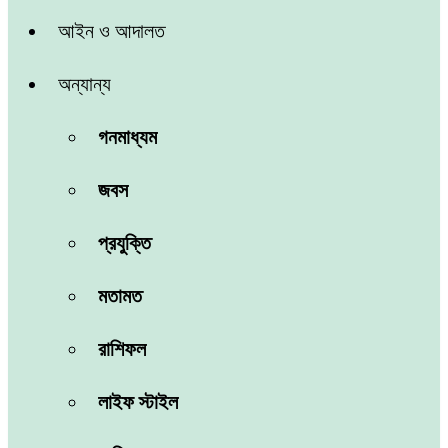
আইন ও আদালত
অন্যান্য
গনমাধ্যম
জবস
প্রযুক্তি
মতামত
রাশিফল
লাইফ স্টাইল