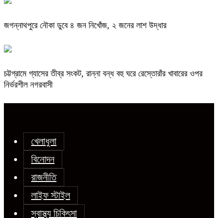
জগন্নাথপুরে নৌকা ডুবে ৪ জন নিখোঁজ, ২ জনের লাশ উদ্ধার
চট্টগ্রামে গ্যাসের তীব্র সংকট, রান্না বন্ধ বহু ঘরে রেস্তোরাঁর খাবারের ওপর
নির্ভরশীল নগরবাসী
খেলাধুলা
বিনোদন
রাজনীতি
লাইফ স্টাইল
স্বাস্থ্য চিকিৎসা