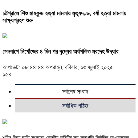
চট্টগ্রামে শিশু মাহফুজ হত্যা মামলায় মৃত্যুদণ্ড, বর্ষা হত্যা মামলায়
সাক্ষ্যগ্রহণ শুরু
সেনবাগে নিখোঁজের ৪ দিন পর বৃদ্ধের অর্ধগলিত মরদেহ উদ্ধার
আপডেট: ০৮:৪৪:৪৪ অপরাহ্ন, রবিবার, ১৩ জুলাই ২০২৫
১৫৪
সর্বশেষ সংবাদ
সর্বাধিক পঠিত
শহীদ জিয়া স্মৃতি সংসদের কেন্দ্রীয় কমিটির সহ-সভাপতি নির্বাচিত আওরঙ্গজেব