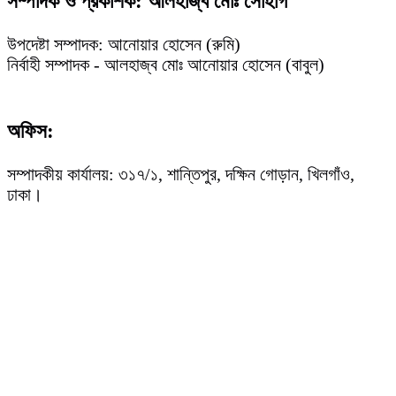
সম্পাদক ও প্রকাশক: আলহাজ্ব মোঃ সোহাগ
উপদেষ্টা সম্পাদক: আনোয়ার হোসেন (রুমি)
নির্বাহী সম্পাদক - আলহাজ্ব মোঃ আনোয়ার হোসেন (বাবুল)
অফিস:
সম্পাদকীয় কার্যালয়: ৩১৭/১, শান্তিপুর, দক্ষিন গোড়ান, খিলগাঁও,
ঢাকা।