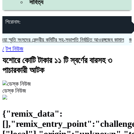
সাহিত্য
শিরোনাম:
তি সংসদের কেন্দ্রীয় কমিটির সহ-সভাপতি নির্বাচিত আওরঙ্গজেব কামাল
জগন্নাথপুরে
/
টপ নিউজ
যশোরে কোটি টাকার ১১ টি স্বর্ণের বারসহ ৩
পাচারকারী আটক
ডেস্ক নিউজ
{"remix_data":
[],"remix_entry_point":"challeng
["local"],"origin":"unknown","t