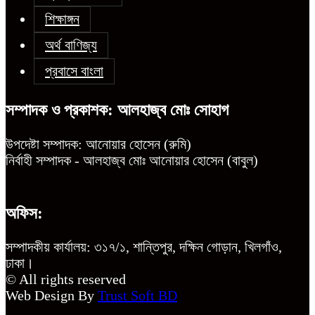
শিক্ষাঙ্গন
অর্থ বাণিজ্য
প্রবাসে বাংলা
সম্পাদক ও প্রকাশক: আলহাজ্ব মোঃ সোহাগ
উপদেষ্টা সম্পাদক: আনোয়ার হোসেন (রুমি)
নির্বাহী সম্পাদক - আলহাজ্ব মোঃ আনোয়ার হোসেন (বাবুল)
অফিস:
সম্পাদকীয় কার্যালয়: ৩১৭/১, শান্তিপুর, দক্ষিন গোড়ান, খিলগাঁও,
ঢাকা।
© All rights reserved
Web Design By
Trust Soft BD