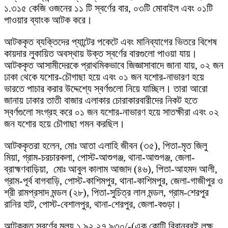
১.৩১৫ কেজি ওজনের ১১ টি স্বর্ণের বার, ০৩টি মোবাইল এবং ০১টি
পাওয়ার ব্যাংক আটক করে।
আটককৃত ব্যক্তিদের প্যান্টের পকেটে এবং মানিব্যাগের ভিতরে বিশেষ
কায়দার লুকায়িত অবস্থায় উক্ত স্বর্ণের বারগুলো পাওয়া যায়।
আটককৃত আসামীদেরকে প্রাথমিকভাবে জিজ্ঞাসাবাদে জানা যায়, ০২ জন
ঢাকা থেকে যশোর-চৌগাছা হয়ে এবং ০১ জন যশোর-নাভারণ হয়ে
ভারতে পাচার করার উদ্দেশ্যে স্বর্ণগুলো নিয়ে যাচ্ছিল। তারা আরো
জানায় ঢাকার তাতী বাজার এলাকার চোরাকারবারীদের নিকট হতে
স্বর্ণগুলো সংগ্রহ করে ০১ জন যশোর-নাভারণ হয়ে সাতক্ষীরা এবং ০২
জন যশোর হয়ে চৌগাছা গমন করছিল।
আটককৃতরা হলেন, মোঃ আতা এলাহি জীবন (৩৫), পিতা-মৃত জিলু
মিয়া, গ্রাম-চরচারকলা, পোস্ট-আশুগঞ্জ, থানা-আশুগঞ্জ, জেলা-
ব্রাহ্মণবাড়িয়া, মোঃ আবুল কালাম আজাদ (৪৬), পিতা-আহমদ আলী,
গ্রাম-পূর্ব বাগবাড়ি, পোস্ট-কাশিমপুর, থানা-কাশিমপুর, জেলা-গাজীপুর ও
শ্রী রামপ্রসাদ মন্ডল (২৮), পিতা-সুচিত্র লাল মন্ডল, গ্রাম-শেরপুর
রানির হাট, পোস্ট-বেশালপুর, থানা-শেরপুর, জেলা-বগুড়া।
আটককৃত স্বর্ণের মূল্য ১,৯২,২৭,৯৩০/-(এক কোটি বিরানব্বই লক্ষ