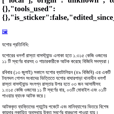
{},"tools_used":
{},"is_sticker":false,"edited_sinc
🖼️
যশোর প্রতিনিধি:
যশোরের ধলগাঁ রাস্তা বাসস্ট্যান্ড এলাকা হতে ১.৩১৫ কেজি ওজনের
১১ টি স্বর্ণের বারসহ ৩ পাচারকারীকে আটক করেছে বিজিবি সদস্যরা।
রবিবার (১৩ জুলাই) সকালে যশোর ব্যাটালিয়ন (৪৯ বিজিবি) এর একটি
টহলদল গোপন সংবাদের ভিত্তিতে যশোর বাঘারপাড়া থানাধীন ধলগাঁ
রাস্তা বাসস্ট্যান্ড সংলগ্ন রাস্তার উপর হতে ০৩ জন আসামীসহ
১.৩১৫ কেজি ওজনের ১১ টি স্বর্ণের বার, ০৩টি মোবাইল এবং ০১টি
পাওয়ার ব্যাংক আটক করে।
আটককৃত ব্যক্তিদের প্যান্টের পকেটে এবং মানিব্যাগের ভিতরে বিশেষ
কায়দার লুকায়িত অবস্থায় উক্ত স্বর্ণের বারগুলো পাওয়া যায়।