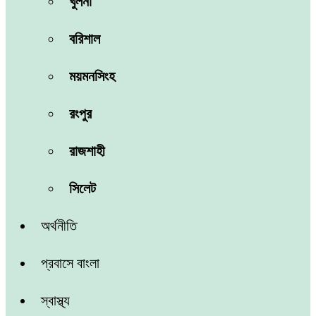
খুলনা
বরিশাল
ময়মনসিংহ
রংপুর
রাজশাহী
সিলেট
অর্থনীতি
প্রবাসে বাংলা
স্বাস্থ্য