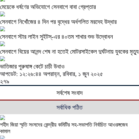
মেয়েকে ধর্ষণের অভিযোগে সেনবাগে বাবা গ্রেপ্তার
সেনবাগে নিখোঁজের ৪ দিন পর বৃদ্ধের অর্ধগলিত মরদেহ উদ্ধার
সেনবাগে স্টার লাইন সুইটস্-এর ৪০তম শাখার শুভ উদ্বোধন
সেনবাগে বিয়ের আনন্দ শেষ না হতেই মোটরসাইকেল দুর্ঘটনায় যুবকের মৃত্যু
ভাতিজার পুরুষাঙ্গ কেটে চাচী উধাও
আপডেট: ১২:২৬:৪৪ অপরাহ্ন, রবিবার, ১ জুন ২০২৫
২৭৯
সর্বশেষ সংবাদ
সর্বাধিক পঠিত
শহীদ জিয়া স্মৃতি সংসদের কেন্দ্রীয় কমিটির সহ-সভাপতি নির্বাচিত আওরঙ্গজেব
কামাল