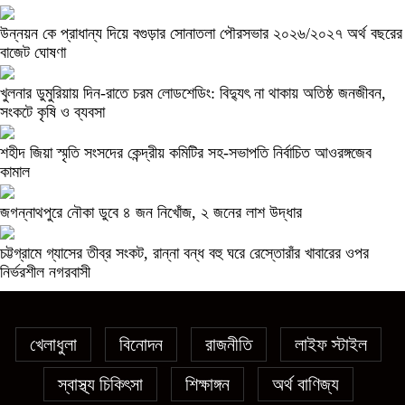
উন্নয়ন কে প্রাধান্য দিয়ে বগুড়ার সোনাতলা পৌরসভার ২০২৬/২০২৭ অর্থ বছরের
বাজেট ঘোষণা
খুলনার ডুমুরিয়ায় দিন-রাতে চরম লোডশেডিং: বিদ্যুৎ না থাকায় অতিষ্ঠ জনজীবন,
সংকটে কৃষি ও ব্যবসা
শহীদ জিয়া স্মৃতি সংসদের কেন্দ্রীয় কমিটির সহ-সভাপতি নির্বাচিত আওরঙ্গজেব
কামাল
জগন্নাথপুরে নৌকা ডুবে ৪ জন নিখোঁজ, ২ জনের লাশ উদ্ধার
চট্টগ্রামে গ্যাসের তীব্র সংকট, রান্না বন্ধ বহু ঘরে রেস্তোরাঁর খাবারের ওপর
নির্ভরশীল নগরবাসী
খেলাধুলা
বিনোদন
রাজনীতি
লাইফ স্টাইল
স্বাস্থ্য চিকিৎসা
শিক্ষাঙ্গন
অর্থ বাণিজ্য