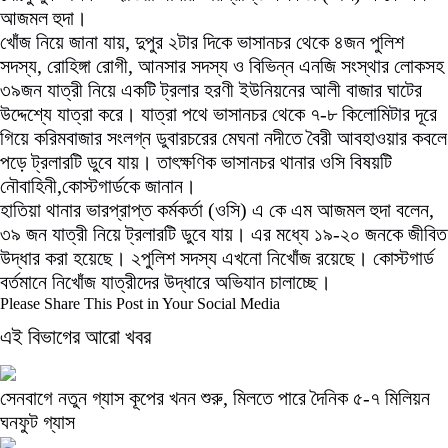
আজমল হুদা।
খোঁজ নিয়ে জানা যায়, দুপুর ২টার দিকে ভাসানচর থেকে ৪জন পুলিশ
সদস্য, রোহিঙ্গা রোগী, আনসার সদস্য ও বিভিন্ন এনজি সংস্থার লোকসহ
৩৯জন যাত্রী নিয়ে একটি ট্রলার হরণী ইউনিয়নের আলী বাজার ঘাটের
উদ্দেশ্যে যাত্রা করে। যাত্রা পথে ভাসানচর থেকে ৭-৮ কিলোমিটার দূরে
গিয়ে করিমবাজার সংলগ্ন ডুবারচরের মেঘনা নদীতে বৈরী আবহাওয়ার কবলে
পড়ে ট্রলারটি ডুবে যায়। তাৎক্ষণিক ভাসানচর থানার ওসি বিষয়টি
নৌবাহিনী,কোস্টগার্ডকে জানান।
হাতিয়া থানার ভারপ্রাপ্ত কর্মকর্তা (ওসি) এ কে এম আজমল হুদা বলেন,
৩৯ জন যাত্রী নিয়ে ট্রলারটি ডুবে যায়। এর মধ্যে ১৯-২০ জনকে জীবিত
উদ্ধার করা হয়েছে। ২পুলিশ সদস্য এখনো নিখোঁজ রয়েছে। কোস্টগার্ড
বর্তমানে নিখোঁজ যাত্রীদের উদ্ধারে অভিযান চালাচ্ছে।
Please Share This Post in Your Social Media
এই বিভাগের আরো খবর
সেনবাগে নতুন গ্যাস কূপের খনন শুরু, মিলতে পারে দৈনিক ৫-৭ মিলিয়ন
ঘনফুট গ্যাস