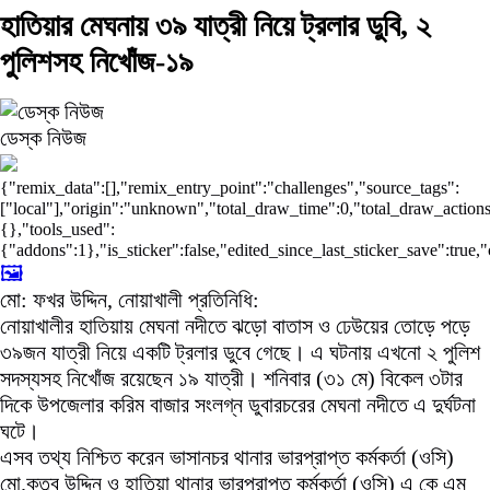
হাতিয়ার মেঘনায় ৩৯ যাত্রী নিয়ে ট্রলার ডুবি, ২
পুলিশসহ নিখোঁজ-১৯
ডেস্ক নিউজ
{"remix_data":[],"remix_entry_point":"challenges","source_tags":
["local"],"origin":"unknown","total_draw_time":0,"total_draw_actions
{},"tools_used":
{"addons":1},"is_sticker":false,"edited_since_last_sticker_save":true,
🖼️
মো: ফখর উদ্দিন, নোয়াখালী প্রতিনিধি:
নোয়াখালীর হাতিয়ায় মেঘনা নদীতে ঝড়ো বাতাস ও ঢেউয়ের তোড়ে পড়ে
৩৯জন যাত্রী নিয়ে একটি ট্রলার ডুবে গেছে। এ ঘটনায় এখনো ২ পুলিশ
সদস্যসহ নিখোঁজ রয়েছেন ১৯ যাত্রী। শনিবার (৩১ মে) বিকেল ৩টার
দিকে উপজেলার করিম বাজার সংলগ্ন ডুবারচরের মেঘনা নদীতে এ দুর্ঘটনা
ঘটে।
এসব তথ্য নিশ্চিত করেন ভাসানচর থানার ভারপ্রাপ্ত কর্মকর্তা (ওসি)
মো.কুতুব উদ্দিন ও হাতিয়া থানার ভারপ্রাপ্ত কর্মকর্তা (ওসি) এ কে এম