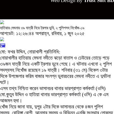
Web Design By
Trust Soft BD
হাতিয়ার মেঘনায় ৩৯ যাত্রী নিয়ে ট্রলার ডুবি, ২ পুলিশসহ নিখোঁজ-১৯
আপডেট: ১২:২৬:৪৪ অপরাহ্ন, রবিবার, ১ জুন ২০২৫
🖼️
মো: ফখর উদ্দিন, নোয়াখালী প্রতিনিধি:
নোয়াখালীর হাতিয়ায় মেঘনা নদীতে ঝড়ো বাতাস ও ঢেউয়ের তোড়ে পড়ে
৩৯জন যাত্রী নিয়ে একটি ট্রলার ডুবে গেছে। এ ঘটনায় এখনো ২ পুলিশ
সদস্যসহ নিখোঁজ রয়েছেন ১৯ যাত্রী। শনিবার (৩১ মে) বিকেল ৩টার
দিকে উপজেলার করিম বাজার সংলগ্ন ডুবারচরের মেঘনা নদীতে এ দুর্ঘটনা
ঘটে।
এসব তথ্য নিশ্চিত করেন ভাসানচর থানার ভারপ্রাপ্ত কর্মকর্তা (ওসি)
মো.কুতুব উদ্দিন ও হাতিয়া থানার ভারপ্রাপ্ত কর্মকর্তা (ওসি) এ কে এম
আজমল হুদা।
খোঁজ নিয়ে জানা যায়, দুপুর ২টার দিকে ভাসানচর থেকে ৪জন পুলিশ
সদস্য, রোহিঙ্গা রোগী, আনসার সদস্য ও বিভিন্ন এনজি সংস্থার লোকসহ