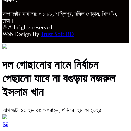
সম্পাদকীয় কার্যালয়: ৩১৭/১, শান্তিপুর, দক্ষিন গোড়ান, খিলগাঁও,
ঢাকা।
© All rights reserved
Web Design By
Trust Soft BD
দল গোছানোর নামে নির্বাচন
পেছানো যাবে না বগুড়ায় নজরুল
ইসলাম খান
আপডেট: ১১:২৮:৪৩ অপরাহ্ন, শনিবার, ২৪ মে ২০২৫
🖼️