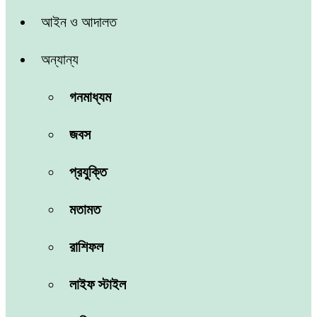
আইন ও আদালত
অন্যান্য
গনমাধ্যম
জবস
প্রযুক্তি
মতামত
রাশিফল
লাইফ স্টাইল