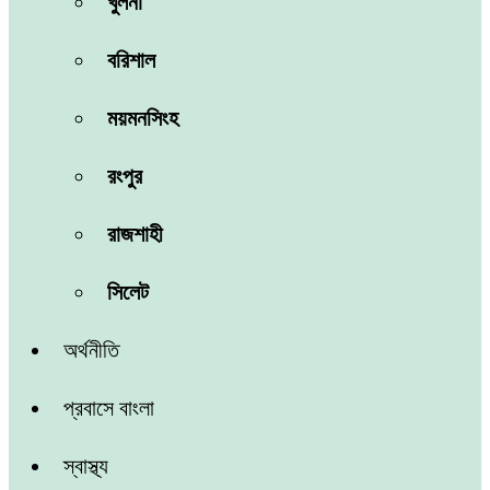
খুলনা
বরিশাল
ময়মনসিংহ
রংপুর
রাজশাহী
সিলেট
অর্থনীতি
প্রবাসে বাংলা
স্বাস্থ্য