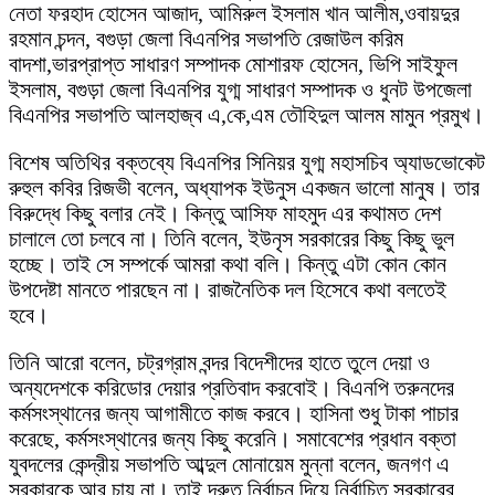
নেতা ফরহাদ হোসেন আজাদ, আমিরুল ইসলাম খান আলীম,ওবায়দুর
রহমান চন্দন, বগুড়া জেলা বিএনপির সভাপতি রেজাউল করিম
বাদশা,ভারপ্রাপ্ত সাধারণ সম্পাদক মোশারফ হোসেন, ভিপি সাইফুল
ইসলাম, বগুড়া জেলা বিএনপির যুগ্ম সাধারণ সম্পাদক ও ধুনট উপজেলা
বিএনপির সভাপতি আলহাজ্ব এ,কে,এম তৌহিদুল আলম মামুন প্রমুখ।
বিশেষ অতিথির বক্তব্যে বিএনপির সিনিয়র যুগ্ম মহাসচিব অ্যাডভোকেট
রুহুল কবির রিজভী বলেন, অধ্যাপক ইউনুস একজন ভালো মানুষ। তার
বিরুদ্ধে কিছু বলার নেই। কিন্তু আসিফ মাহমুদ এর কথামত দেশ
চালালে তো চলবে না। তিনি বলেন, ইউনৃস সরকারের কিছু কিছু ভুল
হচ্ছে। তাই সে সম্পর্কে আমরা কথা বলি। কিন্তু এটা কোন কোন
উপদেষ্টা মানতে পারছেন না। রাজনৈতিক দল হিসেবে কথা বলতেই
হবে।
তিনি আরো বলেন, চট্রগ্রাম বন্দর বিদেশীদের হাতে তুলে দেয়া ও
অন্যদেশকে করিডোর দেয়ার প্রতিবাদ করবোই। বিএনপি তরুনদের
কর্মসংস্থানের জন্য আগামীতে কাজ করবে। হাসিনা শুধু টাকা পাচার
করেছে, কর্মসংস্থানের জন্য কিছু করেনি। সমাবেশের প্রধান বক্তা
যুবদলের কেন্দ্রীয় সভাপতি আব্দুল মোনায়েম মুন্না বলেন, জনগণ এ
সরকারকে আর চায় না। তাই দ্রুত নির্বাচন দিয়ে নির্বাচিত সরকারের