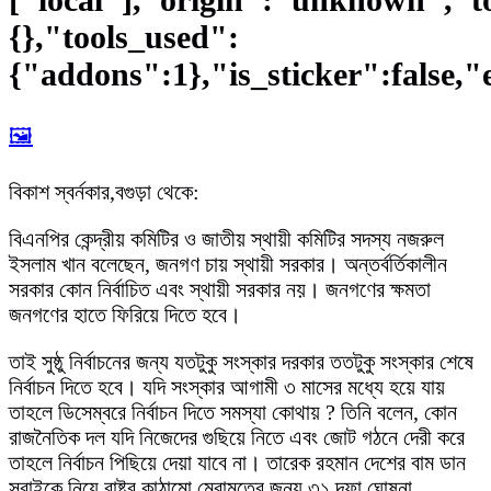
{},"tools_used":
{"addons":1},"is_sticker":false,"
🖼️
বিকাশ স্বর্নকার,বগুড়া থেকে:
বিএনপির কেন্দ্রীয় কমিটির ও জাতীয় স্থায়ী কমিটির সদস্য নজরুল
ইসলাম খান বলেছেন, জনগণ চায় স্থায়ী সরকার। অন্তর্বর্তিকালীন
সরকার কোন নির্বাচিত এবং স্থায়ী সরকার নয়। জনগণের ক্ষমতা
জনগণের হাতে ফিরিয়ে দিতে হবে।
তাই সুষ্ঠু নির্বাচনের জন্য যতটুকু সংস্কার দরকার ততটুকু সংস্কার শেষে
নির্বাচন দিতে হবে। যদি সংস্কার আগামী ৩ মাসের মধ্যে হয়ে যায়
তাহলে ডিসেম্বরে নির্বাচন দিতে সমস্যা কোথায় ? তিনি বলেন, কোন
রাজনৈতিক দল যদি নিজেদের গুছিয়ে নিতে এবং জোট গঠনে দেরী করে
তাহলে নির্বাচন পিছিয়ে দেয়া যাবে না। তারেক রহমান দেশের বাম ডান
সবাইকে নিয়ে রাষ্ট্র কাঠামো মেরামতের জন্য ৩১ দফা ঘোষনা