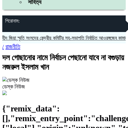
সাহিত্য
শিরোনাম:
 স্মৃতি সংসদের কেন্দ্রীয় কমিটির সহ-সভাপতি নির্বাচিত আওরঙ্গজেব কামাল
জগন্না
/
রাজনীতি
দল গোছানোর নামে নির্বাচন পেছানো যাবে না বগুড়ায়
নজরুল ইসলাম খান
ডেস্ক নিউজ
{"remix_data":
[],"remix_entry_point":"challeng
["local"],"origin":"unknown","t