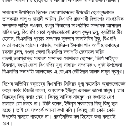
সমাবেশে উপস্থিত ছিলেন চেয়ারপারসনের উপদেষ্টা হেলালুজ্জামান
তালকদার লালু ও মাহাদী আমিন ,বিএনপি রাজশাহী বিভাগের সাংগঠনিক
সম্পাদক শাহিন শওকত, রংপুর বিভাগের সাংগঠনিক সম্পাদক আসাদুল
হাবিব দুলু, বিএনপি নেতা অ্যাডভোকেট রুহুল কুদ্দুস দুলু, ব্যরিষ্টার মীর
হেলাল, বিএনপির প্রচার সম্পাদক সুলতান সালাউদ্দিন টুকু, বিএনপি
নেতা ফরহাদ হোসেন আজাদ, আমিরুল ইসলাম খান আলীম,ওবায়দুর
রহমান চন্দন, বগুড়া জেলা বিএনপির সভাপতি রেজাউল করিম
বাদশা,ভারপ্রাপ্ত সাধারণ সম্পাদক মোশারফ হোসেন, ভিপি সাইফুল
ইসলাম, বগুড়া জেলা বিএনপির যুগ্ম সাধারণ সম্পাদক ও ধুনট উপজেলা
বিএনপির সভাপতি আলহাজ্ব এ,কে,এম তৌহিদুল আলম মামুন প্রমুখ।
বিশেষ অতিথির বক্তব্যে বিএনপির সিনিয়র যুগ্ম মহাসচিব অ্যাডভোকেট
রুহুল কবির রিজভী বলেন, অধ্যাপক ইউনুস একজন ভালো মানুষ। তার
বিরুদ্ধে কিছু বলার নেই। কিন্তু আসিফ মাহমুদ এর কথামত দেশ
চালালে তো চলবে না। তিনি বলেন, ইউনৃস সরকারের কিছু কিছু ভুল
হচ্ছে। তাই সে সম্পর্কে আমরা কথা বলি। কিন্তু এটা কোন কোন
উপদেষ্টা মানতে পারছেন না। রাজনৈতিক দল হিসেবে কথা বলতেই
হবে।