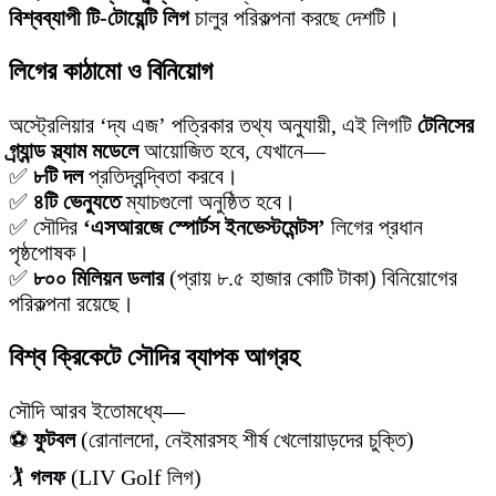
বিশ্বব্যাপী টি-টোয়েন্টি লিগ
চালুর পরিকল্পনা করছে দেশটি।
লিগের কাঠামো ও বিনিয়োগ
অস্ট্রেলিয়ার ‘দ্য এজ’ পত্রিকার তথ্য অনুযায়ী, এই লিগটি
টেনিসের
গ্র্যান্ড স্ল্যাম মডেলে
আয়োজিত হবে, যেখানে—
✅
৮টি দল
প্রতিদ্বন্দ্বিতা করবে।
✅
৪টি ভেন্যুতে
ম্যাচগুলো অনুষ্ঠিত হবে।
✅ সৌদির
‘এসআরজে স্পোর্টস ইনভেস্টমেন্টস’
লিগের প্রধান
পৃষ্ঠপোষক।
✅
৮০০ মিলিয়ন ডলার
(প্রায় ৮.৫ হাজার কোটি টাকা) বিনিয়োগের
পরিকল্পনা রয়েছে।
বিশ্ব ক্রিকেটে সৌদির ব্যাপক আগ্রহ
সৌদি আরব ইতোমধ্যে—
⚽
ফুটবল
(রোনালদো, নেইমারসহ শীর্ষ খেলোয়াড়দের চুক্তি)
🏌️
গলফ
(LIV Golf লিগ)