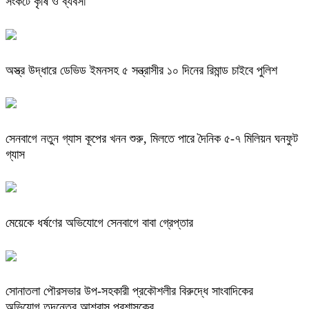
সংকটে কৃষি ও ব্যবসা
অস্ত্র উদ্ধারে ডেভিড ইমনসহ ৫ সন্ত্রাসীর ১০ দিনের রিমান্ড চাইবে পুলিশ
সেনবাগে নতুন গ্যাস কূপের খনন শুরু, মিলতে পারে দৈনিক ৫-৭ মিলিয়ন ঘনফুট
গ্যাস
মেয়েকে ধর্ষণের অভিযোগে সেনবাগে বাবা গ্রেপ্তার
সোনাতলা পৌরসভার উপ-সহকারী প্রকৌশলীর বিরুদ্ধে সাংবাদিকের
অভিযোগ,তদন্তের আশ্বাস প্রশাসকের