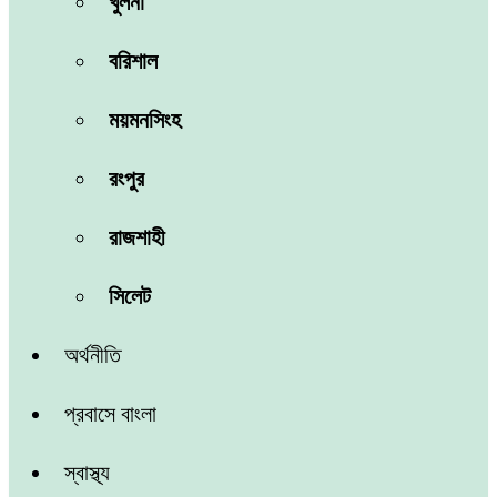
খুলনা
বরিশাল
ময়মনসিংহ
রংপুর
রাজশাহী
সিলেট
অর্থনীতি
প্রবাসে বাংলা
স্বাস্থ্য