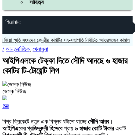
সাহিত্য
শিরোনাম:
া স্মৃতি সংসদের কেন্দ্রীয় কমিটির সহ-সভাপতি নির্বাচিত আওরঙ্গজেব কামাল
জগন্ন
/
আন্তর্জাতিক
,
খেলাধুলা
আইপিএলকে টেক্কা দিতে সৌদি আনছে ৬ হাজার
কোটির টি-টোয়েন্টি লিগ
ডেস্ক নিউজ
🖼️
বিশ্ব ক্রিকেটে নতুন এক বিপ্লব ঘটাতে যাচ্ছে
সৌদি আরব
।
আইপিএলের প্রতিদ্বন্দ্বী হিসেবে
প্রায়
৬ হাজার কোটি টাকার
একটি