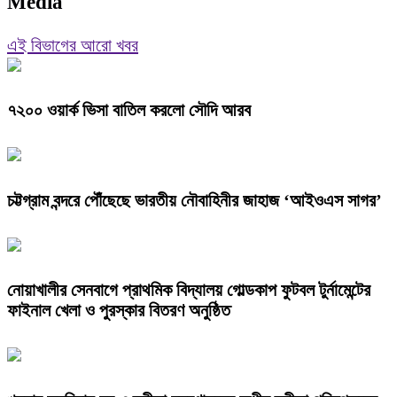
Media
এই বিভাগের আরো খবর
৭২০০ ওয়ার্ক ভিসা বাতিল করলো সৌদি আরব
চট্টগ্রাম বন্দরে পৌঁছেছে ভারতীয় নৌবাহিনীর জাহাজ ‘আইওএস সাগর’
নোয়াখালীর সেনবাগে প্রাথমিক বিদ্যালয় গোল্ডকাপ ফুটবল টুর্নামেন্টের
ফাইনাল খেলা ও পুরস্কার বিতরণ অনুষ্ঠিত