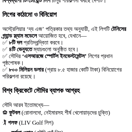
বিশ্বব্যাপী টি-টোয়েন্টি লিগ
চালুর পরিকল্পনা করছে দেশটি।
লিগের কাঠামো ও বিনিয়োগ
অস্ট্রেলিয়ার ‘দ্য এজ’ পত্রিকার তথ্য অনুযায়ী, এই লিগটি
টেনিসের
গ্র্যান্ড স্ল্যাম মডেলে
আয়োজিত হবে, যেখানে—
✅
৮টি দল
প্রতিদ্বন্দ্বিতা করবে।
✅
৪টি ভেন্যুতে
ম্যাচগুলো অনুষ্ঠিত হবে।
✅ সৌদির
‘এসআরজে স্পোর্টস ইনভেস্টমেন্টস’
লিগের প্রধান
পৃষ্ঠপোষক।
✅
৮০০ মিলিয়ন ডলার
(প্রায় ৮.৫ হাজার কোটি টাকা) বিনিয়োগের
পরিকল্পনা রয়েছে।
বিশ্ব ক্রিকেটে সৌদির ব্যাপক আগ্রহ
সৌদি আরব ইতোমধ্যে—
⚽
ফুটবল
(রোনালদো, নেইমারসহ শীর্ষ খেলোয়াড়দের চুক্তি)
🏌️
গলফ
(LIV Golf লিগ)