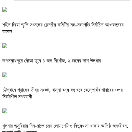
শহীদ জিয়া স্মৃতি সংসদের কেন্দ্রীয় কমিটির সহ-সভাপতি নির্বাচিত আওরঙ্গজেব
কামাল
জগন্নাথপুরে নৌকা ডুবে ৪ জন নিখোঁজ, ২ জনের লাশ উদ্ধার
চট্টগ্রামে গ্যাসের তীব্র সংকট, রান্না বন্ধ বহু ঘরে রেস্তোরাঁর খাবারের ওপর
নির্ভরশীল নগরবাসী
খুলনার ডুমুরিয়ায় দিন-রাতে চরম লোডশেডিং: বিদ্যুৎ না থাকায় অতিষ্ঠ জনজীবন,