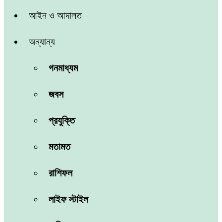
আইন ও আদালত
অন্যান্য
গনমাধ্যম
জবস
প্রযুক্তি
মতামত
রাশিফল
লাইফ স্টাইল