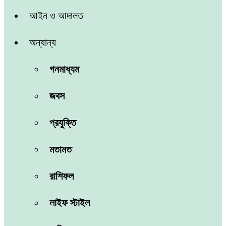
আইন ও আদালত
অন্যান্য
গনমাধ্যম
জবস
প্রযুক্তি
মতামত
রাশিফল
লাইফ স্টাইল