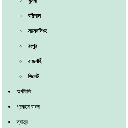
খুলনা
বরিশাল
ময়মনসিংহ
রংপুর
রাজশাহী
সিলেট
অর্থনীতি
প্রবাসে বাংলা
স্বাস্থ্য