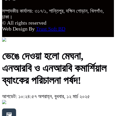
সম্পাদকীয় কার্যালয়: ৩১৭/১, শান্তিপুর, দক্ষিন গোড়ান, খিলগাঁও,
ঢাকা।
© All rights reserved
Web Design By
Trust Soft BD
ভেঙে দেওয়া হলো মেঘনা,
এনআরবি ও এনআরবি কমার্শিয়াল
ব্যাংকের পরিচালনা পর্ষদ!
আপডেট: ১০:২৪:৫৭ অপরাহ্ন, বুধবার, ১২ মার্চ ২০২৫
🖼️