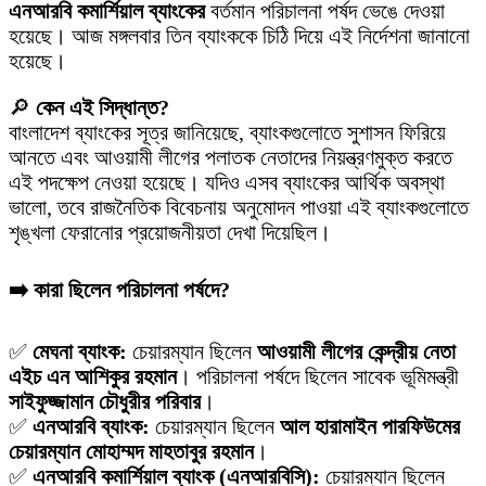
এনআরবি কমার্শিয়াল ব্যাংকের
বর্তমান পরিচালনা পর্ষদ ভেঙে দেওয়া
হয়েছে। আজ মঙ্গলবার তিন ব্যাংককে চিঠি দিয়ে এই নির্দেশনা জানানো
হয়েছে।
🔎
কেন এই সিদ্ধান্ত?
বাংলাদেশ ব্যাংকের সূত্র জানিয়েছে, ব্যাংকগুলোতে সুশাসন ফিরিয়ে
আনতে এবং আওয়ামী লীগের পলাতক নেতাদের নিয়ন্ত্রণমুক্ত করতে
এই পদক্ষেপ নেওয়া হয়েছে। যদিও এসব ব্যাংকের আর্থিক অবস্থা
ভালো, তবে রাজনৈতিক বিবেচনায় অনুমোদন পাওয়া এই ব্যাংকগুলোতে
শৃঙ্খলা ফেরানোর প্রয়োজনীয়তা দেখা দিয়েছিল।
➡️ কারা ছিলেন পরিচালনা পর্ষদে?
✅
মেঘনা ব্যাংক:
চেয়ারম্যান ছিলেন
আওয়ামী লীগের কেন্দ্রীয় নেতা
এইচ এন আশিকুর রহমান
। পরিচালনা পর্ষদে ছিলেন সাবেক ভূমিমন্ত্রী
সাইফুজ্জামান চৌধুরীর পরিবার
।
✅
এনআরবি ব্যাংক:
চেয়ারম্যান ছিলেন
আল হারামাইন পারফিউমের
চেয়ারম্যান মোহাম্মদ মাহতাবুর রহমান
।
✅
এনআরবি কমার্শিয়াল ব্যাংক (এনআরবিসি):
চেয়ারম্যান ছিলেন