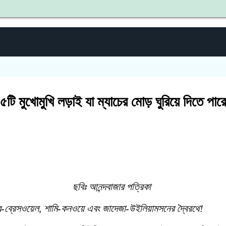
শহীদ জ
 ৫টি মুখোমুখি লড়াই যা ম্যাচের মোড় ঘুরিয়ে দিতে পার
ছবিঃ আনন্দবাজার পত্রিকা
র-ব্রেসওয়েল, শামি-কনওয়ে এবং জাদেজা-উইলিয়ামসনের দ্বৈরথে!