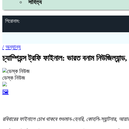
সাহিত্য
শিরোনাম:
/
অন্যান্য
চ্যাম্পিয়ন্স ট্রফি ফাইনাল: ভারত বনাম নিউজিল্যান্ড,
ডেস্ক নিউজ
🖼️
রবিবারের ফাইনালে চোখ থাকবে শুভমান-হেনরি, কোহলি-স্যান্টনার, আয়া