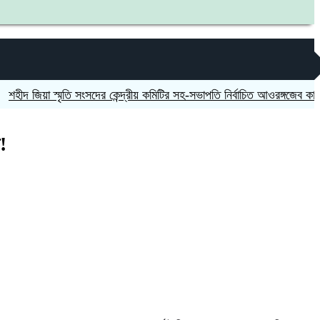
িয়া স্মৃতি সংসদের কেন্দ্রীয় কমিটির সহ-সভাপতি নির্বাচিত আওরঙ্গজেব কামাল
জগন
ে!