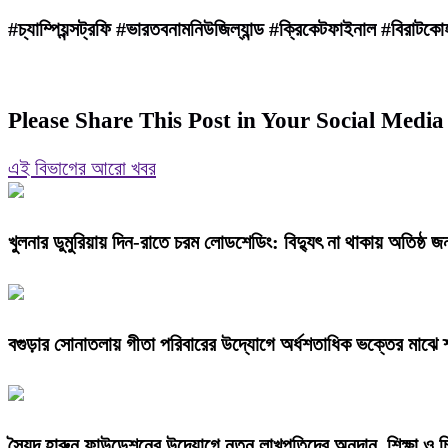
#চ্যাম্পিয়ন্সট্রফি #ভারতবনামনিউজিল্যান্ড #ক্রিকেটফাইনাল #বিরাট
Please Share This Post in Your Social Media
এই বিভাগের আরো খবর
খুলনার ডুমুরিয়ায় দিন-রাতে চরম লোডশেডিং: বিদ্যুৎ না থাকায় অতিষ্ঠ 
বগুড়ার সোনাতলায় গীতা পরিবারের উদ্যোগে অর্ধশতাধিক ভক্তের মাঝে শ
সৈয়দ হারুন ফাউন্ডেশনের উদ্যোগে নতুন লাখপতিদের অনুদান, শিক্ষা ও চ