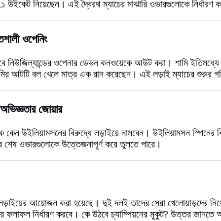
ধে ২১ উইকেট নিয়েছেন। এই দ্বৈরথ ম্যাচের মাঝারি ওভারগুলোকে নির্ধারণ
িশালী ওপেনিং
কবে নিউজিল্যান্ডের ওপেনার ডেভন কনওয়েকে আউট করা। শামি ইতিমধ্যে 
ামির আটটি বল খেলে মাত্র এক রান করেছেন। এই লড়াই ম্যাচের শুরুর গ
 অভিজ্ঞতার জোয়ার
নায়ক কেন উইলিয়ামসনের বিরুদ্ধে লড়াইয়ে নামবেন। উইলিয়ামসন স্পিনের
ের শেষ ওভারগুলোকে উত্তেজনাপূর্ণ করে তুলতে পারে।
লড়াইয়ের আয়োজন করা হয়েছে। দুই দলই তাদের সেরা খেলোয়াড়দের নিয়
চের ফলাফল নির্ধারণ করবে। কে উঠবে চ্যাম্পিয়নের মুকুট? উত্তর জানতে 