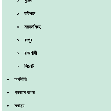
খুলনা
বরিশাল
ময়মনসিংহ
রংপুর
রাজশাহী
সিলেট
অর্থনীতি
প্রবাসে বাংলা
স্বাস্থ্য