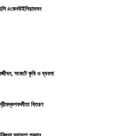
কোহলি #কেনউইলিয়ামসন
জনজীবন, সংকটে কৃষি ও ব্যবসা
্রীমদ্ভগবদ্গীতা বিতরণ
িকিৎসা সহায়তা প্রদান