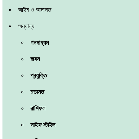
আইন ও আদালত
অন্যান্য
গনমাধ্যম
জবস
প্রযুক্তি
মতামত
রাশিফল
লাইফ স্টাইল