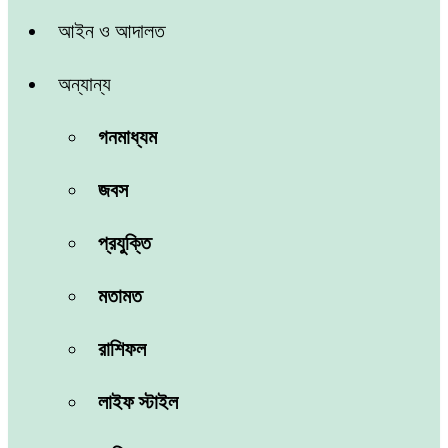
আইন ও আদালত
অন্যান্য
গনমাধ্যম
জবস
প্রযুক্তি
মতামত
রাশিফল
লাইফ স্টাইল