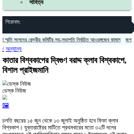
সাহিত্য
শিরোনাম:
মৃতি সংসদের কেন্দ্রীয় কমিটির সহ-সভাপতি নির্বাচিত আওরঙ্গজেব কামাল
জগন্নাথপু
/
অন্যান্য
কাতার বিশ্বকাপের দ্বিগুণ বরাদ্দ ক্লাব বিশ্বকাপে,
বিশাল প্রাইজমানি
ডেস্ক নিউজ
🖼️
চলতি বছরের ১৫ জুন থেকে ১৩ জুলাই অনুষ্ঠিত হবে ফিফা ক্লাব
বিশ্বকাপ। যুক্তরাষ্ট্রের মাটিতে প্রথমবারের মতো ৩২টি দলের