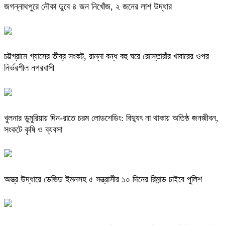
জগন্নাথপুরে নৌকা ডুবে ৪ জন নিখোঁজ, ২ জনের লাশ উদ্ধার
চট্টগ্রামে গ্যাসের তীব্র সংকট, রান্না বন্ধ বহু ঘরে রেস্তোরাঁর খাবারের ওপর
নির্ভরশীল নগরবাসী
খুলনার ডুমুরিয়ায় দিন-রাতে চরম লোডশেডিং: বিদ্যুৎ না থাকায় অতিষ্ঠ জনজীবন,
সংকটে কৃষি ও ব্যবসা
অস্ত্র উদ্ধারে ডেভিড ইমনসহ ৫ সন্ত্রাসীর ১০ দিনের রিমান্ড চাইবে পুলিশ