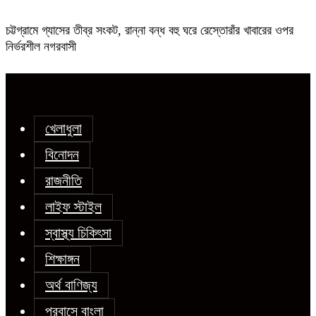
চট্টগ্রামে গ্যাসের তীব্র সংকট, রান্না বন্ধ বহু ঘরে রেস্তোরাঁর খাবারের ওপর
নির্ভরশীল নগরবাসী
খেলাধুলা
বিনোদন
রাজনীতি
লাইফ স্টাইল
স্বাস্থ্য চিকিৎসা
শিক্ষাঙ্গন
অর্থ বাণিজ্য
প্রবাসে বাংলা