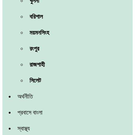
খুলনা
বরিশাল
ময়মনসিংহ
রংপুর
রাজশাহী
সিলেট
অর্থনীতি
প্রবাসে বাংলা
স্বাস্থ্য