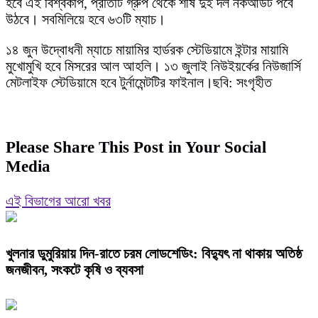
হবে এই বিশ্বকাপ, প্রতিটি গ্রুপ থেকে শীর্ষ দুই দল নকআউট পর্বে
উঠবে। সবমিলিয়ে হবে ৬৩টি ম্যাচ।
১৪ জুন উদ্বোধনী ম্যাচে মায়ামির হার্ডরক স্টেডিয়ামে ইন্টার মায়ামি
মুখোমুখি হবে মিসরের আল আহলি। ১৩ জুলাই নিউইয়র্কের নিউজার্সি
মেটলাইফ স্টেডিয়ামে হবে টুর্নামেন্টটির ফাইনাল।ছবি: সংগৃহীত
Please Share This Post in Your Social
Media
এই বিভাগের আরো খবর
খুলনার ডুমুরিয়ায় দিন-রাতে চরম লোডশেডিং: বিদ্যুৎ না থাকায় অতিষ্ঠ
জনজীবন, সংকটে কৃষি ও ব্যবসা