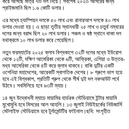
করে আসছে মাত্র ৭টি দল নিয়ে। সর্বশেষ ২০২৩ আসরের জন্য
প্রাইজমানি ছিল ১.৬ কোটি ডলার।
এর মধ্যে চ্যাম্পিয়ন দলকে ৫০ লাখ এবং রানারআপ দলকে ৪০ লাখ
ডলার দেওয়া হয়। এ ছাড়া তৃতীয় স্থানধারী ২৫ লাখ ও চতুর্থ নম্বরের
দলের জন্য বরাদ্দ ছিল ২০ লাখ ডলার। পঞ্চম ও ষষ্ঠ স্থানে থাকা দল
যথাক্রমে ১০ লাখ ডলার করে পেয়েছিল।
নতুন ফরম্যাটের ২০২৫ ক্লাব বিশ্বকাপে ৩২টি দলের মধ্যে ইউরোপ
থেকে ১২টি, দক্ষিণ আমেরিকা থেকে ৬টি, আফ্রিকা, এশিয়া ও উত্তর-
মধ্য আমেরিকা থেকে ৪টি করে ক্লাব থাকবে। বাকি দুটির একটি
ওশেনিয়া মহাদেশের, আরেকটি স্বাগতিক দেশের। ৮ গ্রুপে ভাগ হয়ে
হবে এই বিশ্বকাপ, প্রতিটি গ্রুপ থেকে শীর্ষ দুই দল নকআউট পর্বে
উঠবে। সবমিলিয়ে হবে ৬৩টি ম্যাচ।
১৪ জুন উদ্বোধনী ম্যাচে মায়ামির হার্ডরক স্টেডিয়ামে ইন্টার মায়ামি
মুখোমুখি হবে মিসরের আল আহলি। ১৩ জুলাই নিউইয়র্কের নিউজার্সি
মেটলাইফ স্টেডিয়ামে হবে টুর্নামেন্টটির ফাইনাল।ছবি: সংগৃহীত