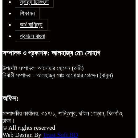
স্বাস্থ্য চিকিৎসা
শিক্ষাঙ্গন
অর্থ বাণিজ্য
প্রবাসে বাংলা
সম্পাদক ও প্রকাশক: আলহাজ্ব মোঃ সোহাগ
উপদেষ্টা সম্পাদক: আনোয়ার হোসেন (রুমি)
নির্বাহী সম্পাদক - আলহাজ্ব মোঃ আনোয়ার হোসেন (বাবুল)
অফিস:
সম্পাদকীয় কার্যালয়: ৩১৭/১, শান্তিপুর, দক্ষিন গোড়ান, খিলগাঁও,
ঢাকা।
© All rights reserved
Web Design By
Trust Soft BD