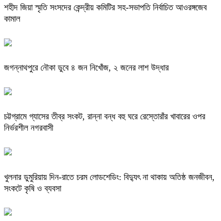
শহীদ জিয়া স্মৃতি সংসদের কেন্দ্রীয় কমিটির সহ-সভাপতি নির্বাচিত আওরঙ্গজেব
কামাল
জগন্নাথপুরে নৌকা ডুবে ৪ জন নিখোঁজ, ২ জনের লাশ উদ্ধার
চট্টগ্রামে গ্যাসের তীব্র সংকট, রান্না বন্ধ বহু ঘরে রেস্তোরাঁর খাবারের ওপর
নির্ভরশীল নগরবাসী
খুলনার ডুমুরিয়ায় দিন-রাতে চরম লোডশেডিং: বিদ্যুৎ না থাকায় অতিষ্ঠ জনজীবন,
সংকটে কৃষি ও ব্যবসা