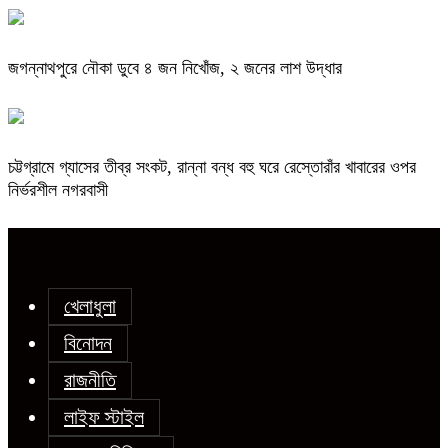
জগন্নাথপুরে নৌকা ডুবে ৪ জন নিখোঁজ, ২ জনের লাশ উদ্ধার
চট্টগ্রামে গ্যাসের তীব্র সংকট, রান্না বন্ধ বহু ঘরে রেস্তোরাঁর খাবারের ওপর
নির্ভরশীল নগরবাসী
খেলাধুলা
বিনোদন
রাজনীতি
লাইফ স্টাইল