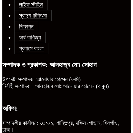
লাইফ স্টাইল
স্বাস্থ্য চিকিৎসা
শিক্ষাঙ্গন
অর্থ বাণিজ্য
প্রবাসে বাংলা
সম্পাদক ও প্রকাশক: আলহাজ্ব মোঃ সোহাগ
উপদেষ্টা সম্পাদক: আনোয়ার হোসেন (রুমি)
নির্বাহী সম্পাদক - আলহাজ্ব মোঃ আনোয়ার হোসেন (বাবুল)
অফিস:
সম্পাদকীয় কার্যালয়: ৩১৭/১, শান্তিপুর, দক্ষিন গোড়ান, খিলগাঁও,
ঢাকা।