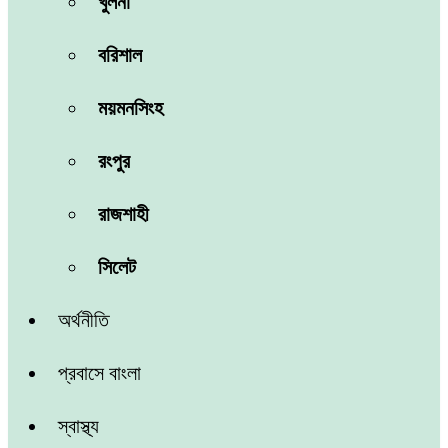
খুলনা
বরিশাল
ময়মনসিংহ
রংপুর
রাজশাহী
সিলেট
অর্থনীতি
প্রবাসে বাংলা
স্বাস্থ্য