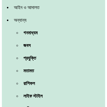
আইন ও আদালত
অন্যান্য
গনমাধ্যম
জবস
প্রযুক্তি
মতামত
রাশিফল
লাইফ স্টাইল