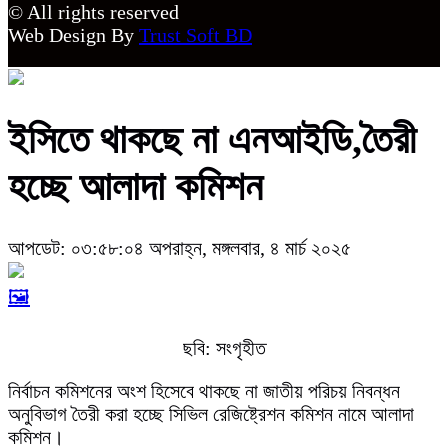
© All rights reserved
Web Design By
Trust Soft BD
ইসিতে থাকছে না এনআইডি,তৈরী
হচ্ছে আলাদা কমিশন
আপডেট: ০৩:৫৮:০৪ অপরাহ্ন, মঙ্গলবার, ৪ মার্চ ২০২৫
🖼️
ছবি: সংগৃহীত
নির্বাচন কমিশনের অংশ হিসেবে থাকছে না জাতীয় পরিচয় নিবন্ধন
অনুবিভাগ তৈরী করা হচ্ছে সিভিল রেজিষ্ট্রেশন কমিশন নামে আলাদা
কমিশন।