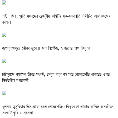
শহীদ জিয়া স্মৃতি সংসদের কেন্দ্রীয় কমিটির সহ-সভাপতি নির্বাচিত আওরঙ্গজেব
কামাল
জগন্নাথপুরে নৌকা ডুবে ৪ জন নিখোঁজ, ২ জনের লাশ উদ্ধার
চট্টগ্রামে গ্যাসের তীব্র সংকট, রান্না বন্ধ বহু ঘরে রেস্তোরাঁর খাবারের ওপর
নির্ভরশীল নগরবাসী
খুলনার ডুমুরিয়ায় দিন-রাতে চরম লোডশেডিং: বিদ্যুৎ না থাকায় অতিষ্ঠ জনজীবন,
সংকটে কৃষি ও ব্যবসা