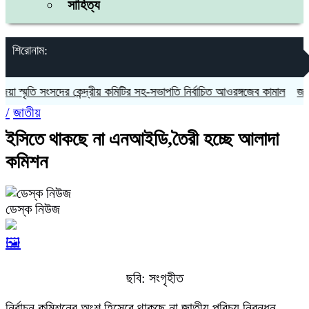
সাহিত্য
শিরোনাম:
মৃতি সংসদের কেন্দ্রীয় কমিটির সহ-সভাপতি নির্বাচিত আওরঙ্গজেব কামাল
জগন্নাথপ
/
জাতীয়
ইসিতে থাকছে না এনআইডি,তৈরী হচ্ছে আলাদা
কমিশন
ডেস্ক নিউজ
🖼️
ছবি: সংগৃহীত
নির্বাচন কমিশনের অংশ হিসেবে থাকছে না জাতীয় পরিচয় নিবন্ধন