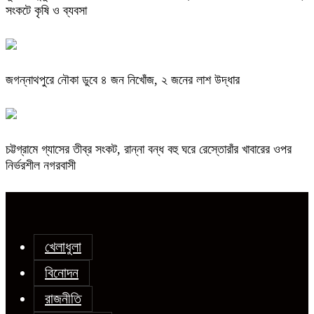
সংকটে কৃষি ও ব্যবসা
জগন্নাথপুরে নৌকা ডুবে ৪ জন নিখোঁজ, ২ জনের লাশ উদ্ধার
চট্টগ্রামে গ্যাসের তীব্র সংকট, রান্না বন্ধ বহু ঘরে রেস্তোরাঁর খাবারের ওপর
নির্ভরশীল নগরবাসী
খেলাধুলা
বিনোদন
রাজনীতি