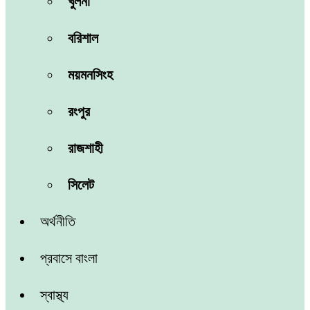
খুলনা
বরিশাল
ময়মনসিংহ
রংপুর
রাজশাহী
সিলেট
অর্থনীতি
প্রবাসে বাংলা
স্বাস্থ্য