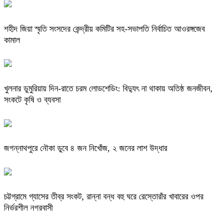
শহীদ জিয়া স্মৃতি সংসদের কেন্দ্রীয় কমিটির সহ-সভাপতি নির্বাচিত আওরঙ্গজেব
কামাল
খুলনার ডুমুরিয়ায় দিন-রাতে চরম লোডশেডিং: বিদ্যুৎ না থাকায় অতিষ্ঠ জনজীবন,
সংকটে কৃষি ও ব্যবসা
জগন্নাথপুরে নৌকা ডুবে ৪ জন নিখোঁজ, ২ জনের লাশ উদ্ধার
চট্টগ্রামে গ্যাসের তীব্র সংকট, রান্না বন্ধ বহু ঘরে রেস্তোরাঁর খাবারের ওপর
নির্ভরশীল নগরবাসী