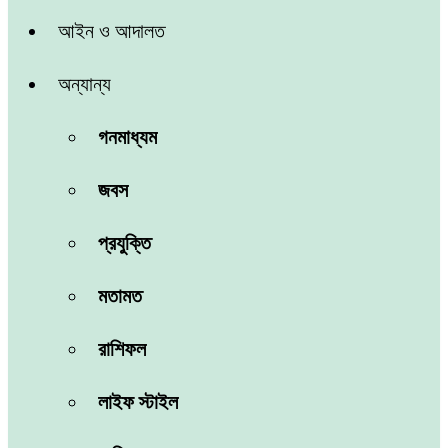
আইন ও আদালত
অন্যান্য
গনমাধ্যম
জবস
প্রযুক্তি
মতামত
রাশিফল
লাইফ স্টাইল