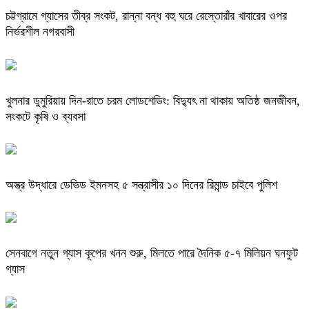
চট্টগ্রামে গ্যাসের তীব্র সংকট, রান্না বন্ধ বহু ঘরে রেস্তোরাঁর খাবারের ওপর
নির্ভরশীল নগরবাসী
খুলনার ডুমুরিয়ায় দিন-রাতে চরম লোডশেডিং: বিদ্যুৎ না থাকায় অতিষ্ঠ জনজীবন,
সংকটে কৃষি ও ব্যবসা
অস্ত্র উদ্ধারে ডেভিড ইমনসহ ৫ সন্ত্রাসীর ১০ দিনের রিমান্ড চাইবে পুলিশ
সেনবাগে নতুন গ্যাস কূপের খনন শুরু, মিলতে পারে দৈনিক ৫-৭ মিলিয়ন ঘনফুট
গ্যাস