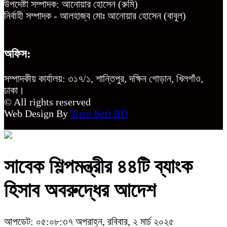
উপদেষ্টা সম্পাদক: আনোয়ার হোসেন (রুমি)
নির্বাহী সম্পাদক - আলহাজ্ব মোঃ আনোয়ার হোসেন (বাবুল)
অফিস:
সম্পাদকীয় কার্যালয়: ৩১৭/১, শান্তিপুর, দক্ষিন গোড়ান, খিলগাঁও,
ঢাকা।
© All rights reserved
Web Design By
Trust Soft BD
সাবেক শিল্পমন্ত্রীর ৪৪টি ব্যাংক
হিসাব অবরুদ্ধের আদেশ
আপডেট: ০৫:০৮:৩৭ অপরাহ্ন, রবিবার, ২ মার্চ ২০২৫