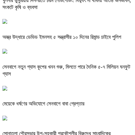
খুলনার ডুমুরিয়ায় দিন-রাতে চরম লোডশেডিং: বিদ্যুৎ না থাকায় অতিষ্ঠ জনজীবন,
সংকটে কৃষি ও ব্যবসা
অস্ত্র উদ্ধারে ডেভিড ইমনসহ ৫ সন্ত্রাসীর ১০ দিনের রিমান্ড চাইবে পুলিশ
সেনবাগে নতুন গ্যাস কূপের খনন শুরু, মিলতে পারে দৈনিক ৫-৭ মিলিয়ন ঘনফুট
গ্যাস
মেয়েকে ধর্ষণের অভিযোগে সেনবাগে বাবা গ্রেপ্তার
সোনাতলা পৌরসভার উপ-সহকারী প্রকৌশলীর বিরুদ্ধে সাংবাদিকের