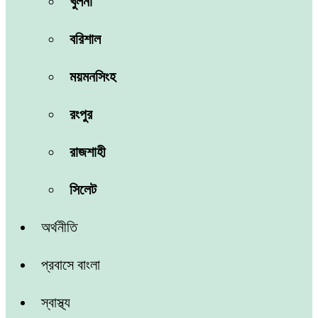
খুলনা
বরিশাল
ময়মনসিংহ
রংপুর
রাজশাহী
সিলেট
অর্থনীতি
প্রবাসে বাংলা
স্বাস্থ্য