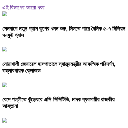
এই বিভাগের আরো খবর
সেনবাগে নতুন গ্যাস কূপের খনন শুরু, মিলতে পারে দৈনিক ৫-৭ মিলিয়ন
ঘনফুট গ্যাস
নোয়াখালী জেনারেল হাসপাতালে স্বাস্থ্যমন্ত্রীর আকস্মিক পরিদর্শন,
তত্ত্বাবধায়ক ক্লোজড
বেদে পল্লীতে কুঁড়েঘরে এসি-সিসিটিভি, মাদক ব্যবসায়ীর রাজকীয়
আস্তানা