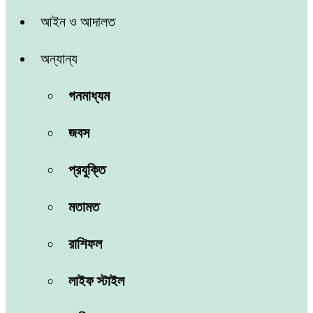
আইন ও আদালত
অন্যান্য
গনমাধ্যম
জবস
প্রযুক্তি
মতামত
রাশিফল
লাইফ স্টাইল