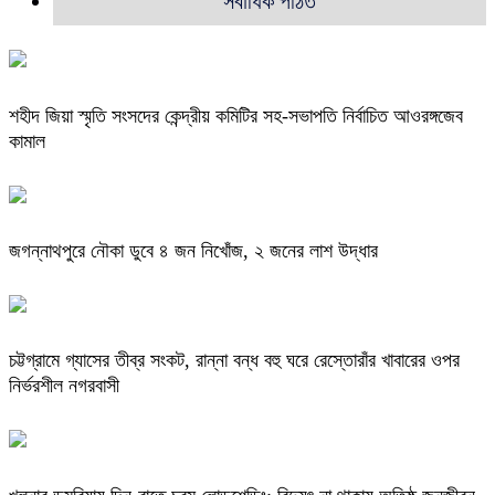
সর্বাধিক পঠিত
শহীদ জিয়া স্মৃতি সংসদের কেন্দ্রীয় কমিটির সহ-সভাপতি নির্বাচিত আওরঙ্গজেব
কামাল
জগন্নাথপুরে নৌকা ডুবে ৪ জন নিখোঁজ, ২ জনের লাশ উদ্ধার
চট্টগ্রামে গ্যাসের তীব্র সংকট, রান্না বন্ধ বহু ঘরে রেস্তোরাঁর খাবারের ওপর
নির্ভরশীল নগরবাসী