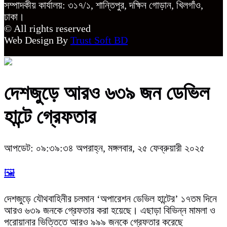
সম্পাদকীয় কার্যালয়: ৩১৭/১, শান্তিপুর, দক্ষিন গোড়ান, খিলগাঁও,
ঢাকা।
© All rights reserved
Web Design By
Trust Soft BD
দেশজুড়ে আরও ৬৩৯ জন ডেভিল
হান্টে গ্রেফতার
আপডেট: ০৯:৩৯:৩৪ অপরাহ্ন, মঙ্গলবার, ২৫ ফেব্রুয়ারী ২০২৫
🖼️
দেশজুড়ে যৌথবাহিনীর চলমান ‘অপারেশন ডেভিল হান্টের’ ১৭তম দিনে
আরও ৬৩৯ জনকে গ্রেফতার করা হয়েছে। এছাড়া বিভিন্ন মামলা ও
পরোয়ানার ভিত্তিতে আরও ৯৯৯ জনকে গ্রেফতার করেছে