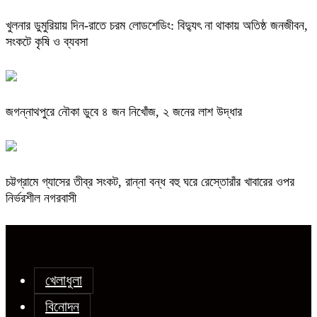
খুলনার ডুমুরিয়ায় দিন-রাতে চরম লোডশেডিং: বিদ্যুৎ না থাকায় অতিষ্ঠ জনজীবন,
সংকটে কৃষি ও ব্যবসা
জগন্নাথপুরে নৌকা ডুবে ৪ জন নিখোঁজ, ২ জনের লাশ উদ্ধার
চট্টগ্রামে গ্যাসের তীব্র সংকট, রান্না বন্ধ বহু ঘরে রেস্তোরাঁর খাবারের ওপর
নির্ভরশীল নগরবাসী
খেলাধুলা
বিনোদন