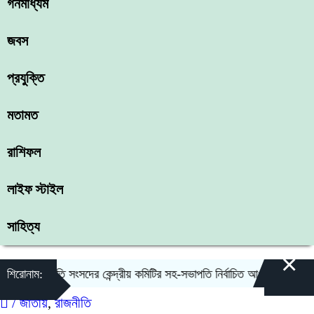
গনমাধ্যম
জবস
প্রযুক্তি
মতামত
রাশিফল
লাইফ স্টাইল
সাহিত্য
×
জিয়া স্মৃতি সংসদের কেন্দ্রীয় কমিটির সহ-সভাপতি নির্বাচিত আওরঙ্গজেব কামাল
শিরোনাম:
/
জাতীয়
,
রাজনীতি