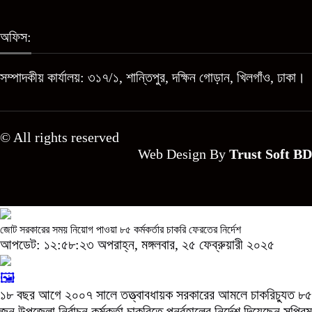
অফিস:
সম্পাদকীয় কার্যালয়: ৩১৭/১, শান্তিপুর, দক্ষিন গোড়ান, খিলগাঁও, ঢাকা।
© All rights reserved
Web Design By
Trust Soft BD
জোট সরকারের সময় নিয়োগ পাওয়া ৮৫ কর্মকর্তার চাকরি ফেরতের নির্দেশ
আপডেট: ১২:৫৮:২৩ অপরাহ্ন, মঙ্গলবার, ২৫ ফেব্রুয়ারী ২০২৫
🖼️
১৮ বছর আগে ২০০৭ সালে তত্ত্বাবধায়ক সরকারের আমলে চাকরিচ্যুত ৮৫
জন উপজেলা নির্বাচন কর্মকর্তা চাকরিতে পুনর্বহালের নির্দেশ দিয়েছেন সুপ্রিম