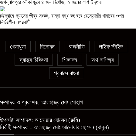
জগন্নাথপুরে নৌকা ডুবে ৪ জন নিখোঁজ, ২ জনের লাশ উদ্ধার
চট্টগ্রামে গ্যাসের তীব্র সংকট, রান্না বন্ধ বহু ঘরে রেস্তোরাঁর খাবারের ওপর
নির্ভরশীল নগরবাসী
খেলাধুলা
বিনোদন
রাজনীতি
লাইফ স্টাইল
স্বাস্থ্য চিকিৎসা
শিক্ষাঙ্গন
অর্থ বাণিজ্য
প্রবাসে বাংলা
সম্পাদক ও প্রকাশক: আলহাজ্ব মোঃ সোহাগ
উপদেষ্টা সম্পাদক: আনোয়ার হোসেন (রুমি)
নির্বাহী সম্পাদক - আলহাজ্ব মোঃ আনোয়ার হোসেন (বাবুল)