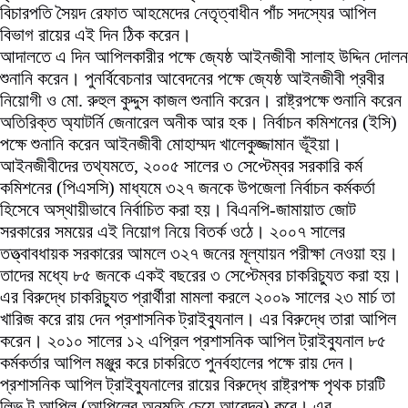
বিচারপতি সৈয়দ রেফাত আহমেদের নেতৃত্বাধীন পাঁচ সদস্যের আপিল
বিভাগ রায়ের এই দিন ঠিক করেন।
আদালতে এ দিন আপিলকারীর পক্ষে জ্যেষ্ঠ আইনজীবী সালাহ উদ্দিন দোলন
শুনানি করেন। পুনর্বিবেচনার আবেদনের পক্ষে জ্যেষ্ঠ আইনজীবী প্রবীর
নিয়োগী ও মো. রুহুল কুদ্দুস কাজল শুনানি করেন। রাষ্ট্রপক্ষে শুনানি করেন
অতিরিক্ত অ্যাটর্নি জেনারেল অনীক আর হক। নির্বাচন কমিশনের (ইসি)
পক্ষে শুনানি করেন আইনজীবী মোহাম্মদ খালেকুজ্জামান ভূঁইয়া।
আইনজীবীদের তথ্যমতে, ২০০৫ সালের ৩ সেপ্টেম্বর সরকারি কর্ম
কমিশনের (পিএসসি) মাধ্যমে ৩২৭ জনকে উপজেলা নির্বাচন কর্মকর্তা
হিসেবে অস্থায়ীভাবে নির্বাচিত করা হয়। বিএনপি-জামায়াত জোট
সরকারের সময়ের এই নিয়োগ নিয়ে বিতর্ক ওঠে। ২০০৭ সালের
তত্ত্বাবধায়ক সরকারের আমলে ৩২৭ জনের মূল্যায়ন পরীক্ষা নেওয়া হয়।
তাদের মধ্যে ৮৫ জনকে একই বছরের ৩ সেপ্টেম্বর চাকরিচ্যুত করা হয়।
এর বিরুদ্ধে চাকরিচ্যুত প্রার্থীরা মামলা করলে ২০০৯ সালের ২৩ মার্চ তা
খারিজ করে রায় দেন প্রশাসনিক ট্রাইব্যুনাল। এর বিরুদ্ধে তারা আপিল
করেন। ২০১০ সালের ১২ এপ্রিল প্রশাসনিক আপিল ট্রাইব্যুনাল ৮৫
কর্মকর্তার আপিল মঞ্জুর করে চাকরিতে পুনর্বহালের পক্ষে রায় দেন।
প্রশাসনিক আপিল ট্রাইব্যুনালের রায়ের বিরুদ্ধে রাষ্ট্রপক্ষ পৃথক চারটি
লিভ টু আপিল (আপিলের অনুমতি চেয়ে আবেদন) করে। এর