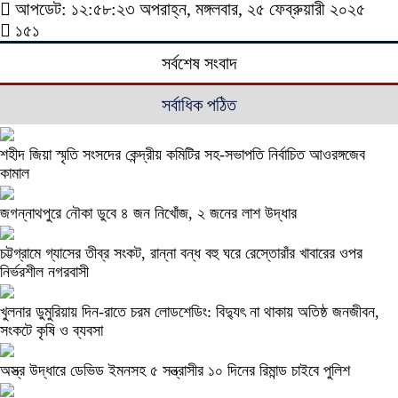
আপডেট: ১২:৫৮:২৩ অপরাহ্ন, মঙ্গলবার, ২৫ ফেব্রুয়ারী ২০২৫
১৫১
সর্বশেষ সংবাদ
সর্বাধিক পঠিত
শহীদ জিয়া স্মৃতি সংসদের কেন্দ্রীয় কমিটির সহ-সভাপতি নির্বাচিত আওরঙ্গজেব
কামাল
জগন্নাথপুরে নৌকা ডুবে ৪ জন নিখোঁজ, ২ জনের লাশ উদ্ধার
চট্টগ্রামে গ্যাসের তীব্র সংকট, রান্না বন্ধ বহু ঘরে রেস্তোরাঁর খাবারের ওপর
নির্ভরশীল নগরবাসী
খুলনার ডুমুরিয়ায় দিন-রাতে চরম লোডশেডিং: বিদ্যুৎ না থাকায় অতিষ্ঠ জনজীবন,
সংকটে কৃষি ও ব্যবসা
অস্ত্র উদ্ধারে ডেভিড ইমনসহ ৫ সন্ত্রাসীর ১০ দিনের রিমান্ড চাইবে পুলিশ