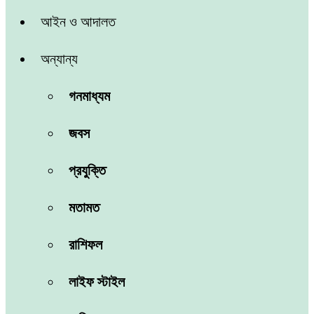
আইন ও আদালত
অন্যান্য
গনমাধ্যম
জবস
প্রযুক্তি
মতামত
রাশিফল
লাইফ স্টাইল