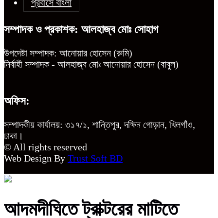
প্রবাসে বাংলা
সম্পাদক ও প্রকাশক: আলহাজ্ব মোঃ সোহাগ
উপদেষ্টা সম্পাদক: আনোয়ার হোসেন (রুমি)
নির্বাহী সম্পাদক - আলহাজ্ব মোঃ আনোয়ার হোসেন (বাবুল)
অফিস:
সম্পাদকীয় কার্যালয়: ৩১৭/১, শান্তিপুর, দক্ষিন গোড়ান, খিলগাঁও,
ঢাকা।
© All rights reserved
Web Design By
Trust Soft BD
আদমদীঘিতে ট্রাক্টরের মাটিতে