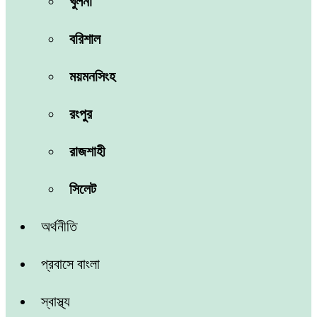
খুলনা
বরিশাল
ময়মনসিংহ
রংপুর
রাজশাহী
সিলেট
অর্থনীতি
প্রবাসে বাংলা
স্বাস্থ্য