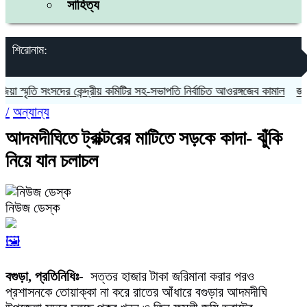
সাহিত্য
শিরোনাম:
স্মৃতি সংসদের কেন্দ্রীয় কমিটির সহ-সভাপতি নির্বাচিত আওরঙ্গজেব কামাল
জগন্নাথ
/
অন্যান্য
আদমদীঘিতে ট্রাক্টরের মাটিতে সড়কে কাদা- ঝুঁকি
নিয়ে যান চলাচল
নিউজ ডেস্ক
🖼️
বগুড়া, প্রতিনিধিঃ-
সত্তর হাজার টাকা জরিমানা করার পরও
প্রশাসনকে তোয়াক্কা না করে রাতের আঁধারে বগুড়ার আদমদীঘি