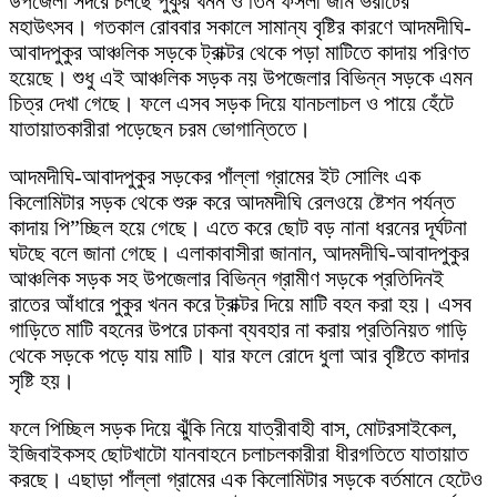
উপজেলা সদরে চলছে পুকুর খনন ও তিন ফসলী জমি ভরাটের
মহাউৎসব। গতকাল রোববার সকালে সামান্য বৃষ্টির কারণে আদমদীঘি-
আবাদপুকুর আঞ্চলিক সড়কে ট্রাক্টর থেকে পড়া মাটিতে কাদায় পরিণত
হয়েছে। শুধু এই আঞ্চলিক সড়ক নয় উপজেলার বিভিন্ন সড়কে এমন
চিত্র দেখা গেছে। ফলে এসব সড়ক দিয়ে যানচলাচল ও পায়ে হেঁটে
যাতায়াতকারীরা পড়েছেন চরম ভোগান্তিতে।
আদমদীঘি-আবাদপুকুর সড়কের পাঁল্লা গ্রামের ইট সোলিং এক
কিলোমিটার সড়ক থেকে শুরু করে আদমদীঘি রেলওয়ে ষ্টেশন পর্যন্ত
কাদায় পি”চ্ছিল হয়ে গেছে। এতে করে ছোট বড় নানা ধরনের দূর্ঘটনা
ঘটছে বলে জানা গেছে। এলাকাবাসীরা জানান, আদমদীঘি-আবাদপুকুর
আঞ্চলিক সড়ক সহ উপজেলার বিভিন্ন গ্রামীণ সড়কে প্রতিদিনই
রাতের আঁধারে পুকুর খনন করে ট্রাক্টর দিয়ে মাটি বহন করা হয়। এসব
গাড়িতে মাটি বহনের উপরে ঢাকনা ব্যবহার না করায় প্রতিনিয়ত গাড়ি
থেকে সড়কে পড়ে যায় মাটি। যার ফলে রোদে ধুলা আর বৃষ্টিতে কাদার
সৃষ্টি হয়।
ফলে পিচ্ছিল সড়ক দিয়ে ঝুঁকি নিয়ে যাত্রীবাহী বাস, মোটরসাইকেল,
ইজিবাইকসহ ছোটখাটো যানবাহনে চলাচলকারীরা ধীরগতিতে যাতায়াত
করছে। এছাড়া পাঁল্লা গ্রামের এক কিলোমিটার সড়কে বর্তমানে হেটেও