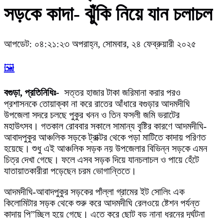
সড়কে কাদা- ঝুঁকি নিয়ে যান চলাচল
আপডেট: ০৪:২১:২৩ অপরাহ্ন, সোমবার, ২৪ ফেব্রুয়ারী ২০২৫
🖼️
বগুড়া, প্রতিনিধিঃ-
সত্তর হাজার টাকা জরিমানা করার পরও
প্রশাসনকে তোয়াক্কা না করে রাতের আঁধারে বগুড়ার আদমদীঘি
উপজেলা সদরে চলছে পুকুর খনন ও তিন ফসলী জমি ভরাটের
মহাউৎসব। গতকাল রোববার সকালে সামান্য বৃষ্টির কারণে আদমদীঘি-
আবাদপুকুর আঞ্চলিক সড়কে ট্রাক্টর থেকে পড়া মাটিতে কাদায় পরিণত
হয়েছে। শুধু এই আঞ্চলিক সড়ক নয় উপজেলার বিভিন্ন সড়কে এমন
চিত্র দেখা গেছে। ফলে এসব সড়ক দিয়ে যানচলাচল ও পায়ে হেঁটে
যাতায়াতকারীরা পড়েছেন চরম ভোগান্তিতে।
আদমদীঘি-আবাদপুকুর সড়কের পাঁল্লা গ্রামের ইট সোলিং এক
কিলোমিটার সড়ক থেকে শুরু করে আদমদীঘি রেলওয়ে ষ্টেশন পর্যন্ত
কাদায় পি”চ্ছিল হয়ে গেছে। এতে করে ছোট বড় নানা ধরনের দূর্ঘটনা