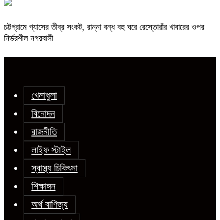
চট্টগ্রামে গ্যাসের তীব্র সংকট, রান্না বন্ধ বহু ঘরে রেস্তোরাঁর খাবারের ওপর
নির্ভরশীল নগরবাসী
খেলাধুলা
বিনোদন
রাজনীতি
লাইফ স্টাইল
স্বাস্থ্য চিকিৎসা
শিক্ষাঙ্গন
অর্থ বাণিজ্য