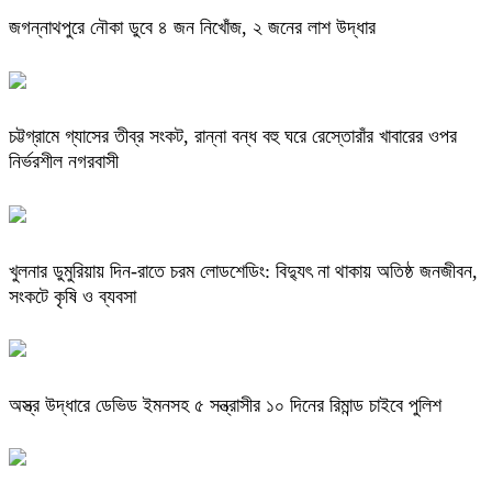
জগন্নাথপুরে নৌকা ডুবে ৪ জন নিখোঁজ, ২ জনের লাশ উদ্ধার
চট্টগ্রামে গ্যাসের তীব্র সংকট, রান্না বন্ধ বহু ঘরে রেস্তোরাঁর খাবারের ওপর
নির্ভরশীল নগরবাসী
খুলনার ডুমুরিয়ায় দিন-রাতে চরম লোডশেডিং: বিদ্যুৎ না থাকায় অতিষ্ঠ জনজীবন,
সংকটে কৃষি ও ব্যবসা
অস্ত্র উদ্ধারে ডেভিড ইমনসহ ৫ সন্ত্রাসীর ১০ দিনের রিমান্ড চাইবে পুলিশ