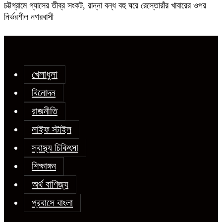
চট্টগ্রামে গ্যাসের তীব্র সংকট, রান্না বন্ধ বহু ঘরে রেস্তোরাঁর খাবারের ওপর
নির্ভরশীল নগরবাসী
খেলাধুলা
বিনোদন
রাজনীতি
লাইফ স্টাইল
স্বাস্থ্য চিকিৎসা
শিক্ষাঙ্গন
অর্থ বাণিজ্য
প্রবাসে বাংলা