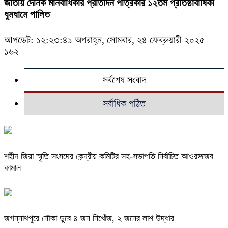
জাতীয় দৈনিক মানবাধিকার প্রতিদিন পত্রিকার ১২তম প্রতিষ্ঠাবার্ষিকী
ধুমধামে পালিত
আপডেট: ১২:২৩:৪১ অপরাহ্ন, সোমবার, ২৪ ফেব্রুয়ারী ২০২৫
১৬২
সর্বশেষ সংবাদ
সর্বাধিক পঠিত
শহীদ জিয়া স্মৃতি সংসদের কেন্দ্রীয় কমিটির সহ-সভাপতি নির্বাচিত আওরঙ্গজেব
কামাল
জগন্নাথপুরে নৌকা ডুবে ৪ জন নিখোঁজ, ২ জনের লাশ উদ্ধার