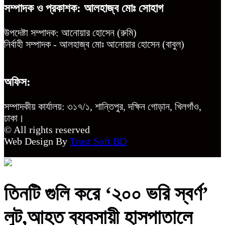
সম্পাদক ও প্রকাশক: আলহাজ্ব মোঃ সোহাগ
উপদেষ্টা সম্পাদক: আনোয়ার হোসেন (রুমি)
নির্বাহী সম্পাদক - আলহাজ্ব মোঃ আনোয়ার হোসেন (বাবুল)
অফিস:
সম্পাদকীয় কার্যালয়: ৩১৭/১, শান্তিপুর, দক্ষিন গোড়ান, খিলগাঁও,
ঢাকা।
© All rights reserved
Web Design By
Trust Soft BD
তিনটি গুলি করে ‘২০০ ভরি ‌স্বর্ণ’
লুট,আহত ব্যবসায়ী হাসপাতালে