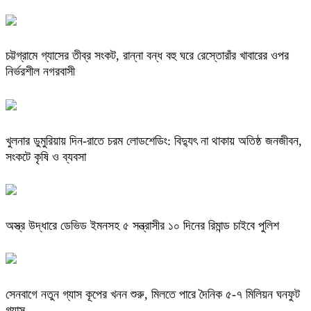
চট্টগ্রামে গ্যাসের তীব্র সংকট, রান্না বন্ধ বহু ঘরে রেস্তোরাঁর খাবারের ওপর
নির্ভরশীল নগরবাসী
খুলনার ডুমুরিয়ায় দিন-রাতে চরম লোডশেডিং: বিদ্যুৎ না থাকায় অতিষ্ঠ জনজীবন,
সংকটে কৃষি ও ব্যবসা
অস্ত্র উদ্ধারে ডেভিড ইমনসহ ৫ সন্ত্রাসীর ১০ দিনের রিমান্ড চাইবে পুলিশ
সেনবাগে নতুন গ্যাস কূপের খনন শুরু, মিলতে পারে দৈনিক ৫-৭ মিলিয়ন ঘনফুট
গ্যাস