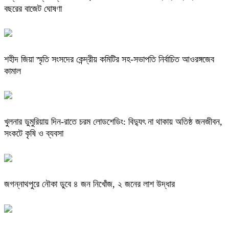
বছরের বাজেট ঘোষণা
শহীদ জিয়া স্মৃতি সংসদের কেন্দ্রীয় কমিটির সহ-সভাপতি নির্বাচিত আওরঙ্গজেব
কামাল
খুলনার ডুমুরিয়ায় দিন-রাতে চরম লোডশেডিং: বিদ্যুৎ না থাকায় অতিষ্ঠ জনজীবন,
সংকটে কৃষি ও ব্যবসা
জগন্নাথপুরে নৌকা ডুবে ৪ জন নিখোঁজ, ২ জনের লাশ উদ্ধার