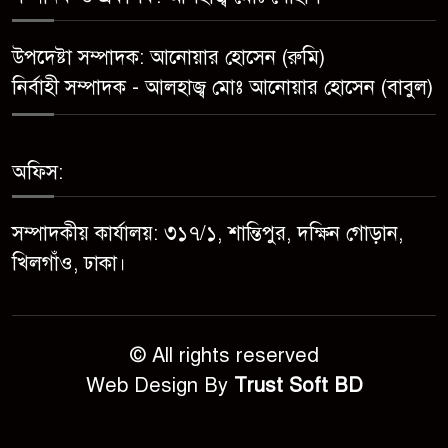
সোনাতলা পৌরসভার উপ-সহকারী
উপদেষ্টা সম্পাদক: আনোয়ার হোসেন (রুমি)
প্রকৌশলীর বিরুদ্ধে সাংবাদিকের
নির্বাহী সম্পাদক - আলহাজ্ব মোঃ আনোয়ার হোসেন (বাবুল)
অভিযোগ,তদন্তের আশ্বাস প্রশাসকের
চট্টগ্রামে শিশু মাহফুজ হত্যা মামলায়
অফিস:
মৃত্যুদণ্ড, বর্ষা হত্যা মামলায়
সাক্ষ্যগ্রহণ শুরু
সম্পাদকীয় কার্যালয়: ৩১৭/১, শান্তিপুর, দক্ষিন গোড়ান,
উন্নয়ন কে প্রাধান্য দিয়ে বগুড়ার
খিলগাঁও, ঢাকা।
সোনাতলা পৌরসভার ২০২৬/২০২৭
অর্থ বছরের বাজেট ঘোষণা
© All rights reserved
Web Design By
Trust Soft BD