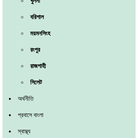
খুলনা
বরিশাল
ময়মনসিংহ
রংপুর
রাজশাহী
সিলেট
অর্থনীতি
প্রবাসে বাংলা
স্বাস্থ্য