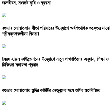
জনজীবন, সংকটে কৃষি ও ব্যবসা
বগুড়ার সোনাতলায় গীতা পরিবারের উদ্যোগে অর্ধশতাধিক ভক্তের মাঝে
শ্রীমদ্ভগবদ্গীতা বিতরণ
সৈয়দ হারুন ফাউন্ডেশনের উদ্যোগে নতুন লাখপতিদের অনুদান, শিক্ষা ও
চিকিৎসা সহায়তা প্রদান
বগুড়ার সোনাতলায় মন্দির কমিটির নেতৃবৃন্দের সঙ্গে ওসির মতবিনিময়