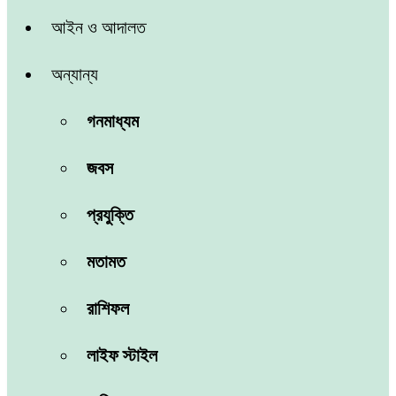
আইন ও আদালত
অন্যান্য
গনমাধ্যম
জবস
প্রযুক্তি
মতামত
রাশিফল
লাইফ স্টাইল