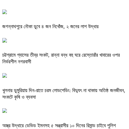
জগন্নাথপুরে নৌকা ডুবে ৪ জন নিখোঁজ, ২ জনের লাশ উদ্ধার
চট্টগ্রামে গ্যাসের তীব্র সংকট, রান্না বন্ধ বহু ঘরে রেস্তোরাঁর খাবারের ওপর
নির্ভরশীল নগরবাসী
খুলনার ডুমুরিয়ায় দিন-রাতে চরম লোডশেডিং: বিদ্যুৎ না থাকায় অতিষ্ঠ জনজীবন,
সংকটে কৃষি ও ব্যবসা
অস্ত্র উদ্ধারে ডেভিড ইমনসহ ৫ সন্ত্রাসীর ১০ দিনের রিমান্ড চাইবে পুলিশ