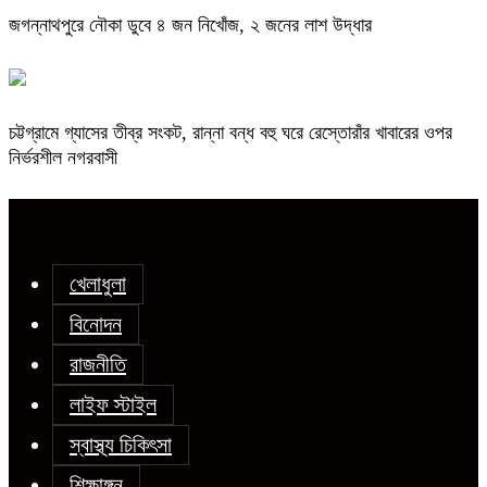
জগন্নাথপুরে নৌকা ডুবে ৪ জন নিখোঁজ, ২ জনের লাশ উদ্ধার
চট্টগ্রামে গ্যাসের তীব্র সংকট, রান্না বন্ধ বহু ঘরে রেস্তোরাঁর খাবারের ওপর
নির্ভরশীল নগরবাসী
খেলাধুলা
বিনোদন
রাজনীতি
লাইফ স্টাইল
স্বাস্থ্য চিকিৎসা
শিক্ষাঙ্গন