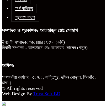
অর্থ বাণিজ্য
প্রবাসে বাংলা
সম্পাদক ও প্রকাশক: আলহাজ্ব মোঃ সোহাগ
উপদেষ্টা সম্পাদক: আনোয়ার হোসেন (রুমি)
নির্বাহী সম্পাদক - আলহাজ্ব মোঃ আনোয়ার হোসেন (বাবুল)
অফিস:
সম্পাদকীয় কার্যালয়: ৩১৭/১, শান্তিপুর, দক্ষিন গোড়ান, খিলগাঁও,
ঢাকা।
© All rights reserved
Web Design By
Trust Soft BD