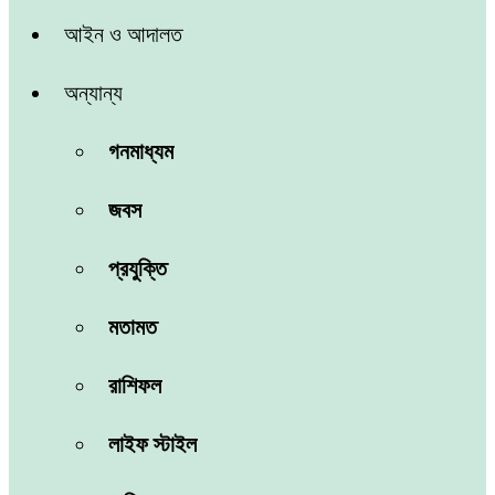
আইন ও আদালত
অন্যান্য
গনমাধ্যম
জবস
প্রযুক্তি
মতামত
রাশিফল
লাইফ স্টাইল