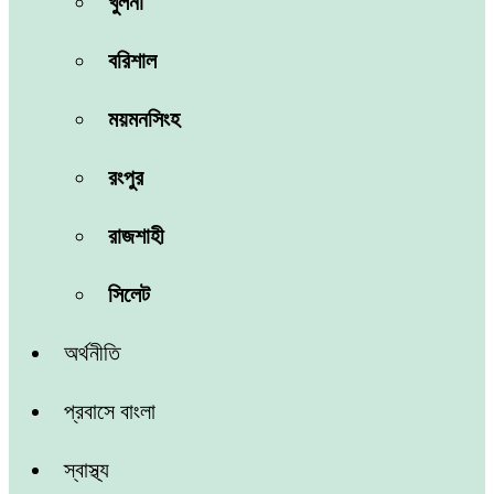
খুলনা
বরিশাল
ময়মনসিংহ
রংপুর
রাজশাহী
সিলেট
অর্থনীতি
প্রবাসে বাংলা
স্বাস্থ্য