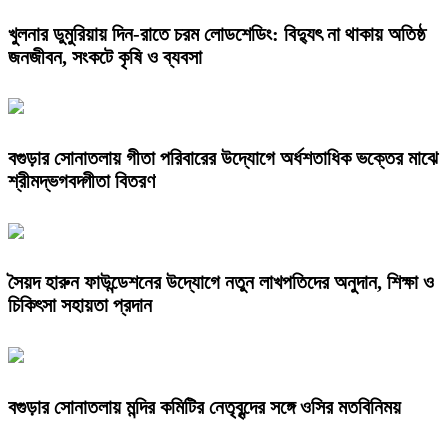
খুলনার ডুমুরিয়ায় দিন-রাতে চরম লোডশেডিং: বিদ্যুৎ না থাকায় অতিষ্ঠ
জনজীবন, সংকটে কৃষি ও ব্যবসা
বগুড়ার সোনাতলায় গীতা পরিবারের উদ্যোগে অর্ধশতাধিক ভক্তের মাঝে
শ্রীমদ্ভগবদ্গীতা বিতরণ
সৈয়দ হারুন ফাউন্ডেশনের উদ্যোগে নতুন লাখপতিদের অনুদান, শিক্ষা ও
চিকিৎসা সহায়তা প্রদান
বগুড়ার সোনাতলায় মন্দির কমিটির নেতৃবৃন্দের সঙ্গে ওসির মতবিনিময়