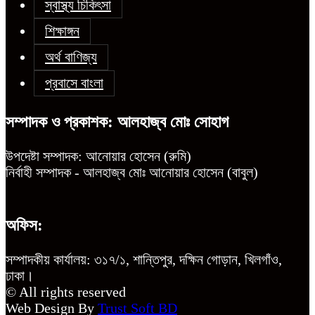
স্বাস্থ্য চিকিৎসা
শিক্ষাঙ্গন
অর্থ বাণিজ্য
প্রবাসে বাংলা
সম্পাদক ও প্রকাশক: আলহাজ্ব মোঃ সোহাগ
উপদেষ্টা সম্পাদক: আনোয়ার হোসেন (রুমি)
নির্বাহী সম্পাদক - আলহাজ্ব মোঃ আনোয়ার হোসেন (বাবুল)
অফিস:
সম্পাদকীয় কার্যালয়: ৩১৭/১, শান্তিপুর, দক্ষিন গোড়ান, খিলগাঁও,
ঢাকা।
© All rights reserved
Web Design By
Trust Soft BD