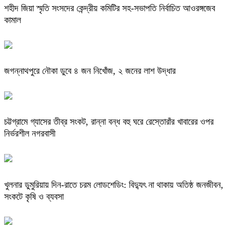
শহীদ জিয়া স্মৃতি সংসদের কেন্দ্রীয় কমিটির সহ-সভাপতি নির্বাচিত আওরঙ্গজেব
কামাল
জগন্নাথপুরে নৌকা ডুবে ৪ জন নিখোঁজ, ২ জনের লাশ উদ্ধার
চট্টগ্রামে গ্যাসের তীব্র সংকট, রান্না বন্ধ বহু ঘরে রেস্তোরাঁর খাবারের ওপর
নির্ভরশীল নগরবাসী
খুলনার ডুমুরিয়ায় দিন-রাতে চরম লোডশেডিং: বিদ্যুৎ না থাকায় অতিষ্ঠ জনজীবন,
সংকটে কৃষি ও ব্যবসা