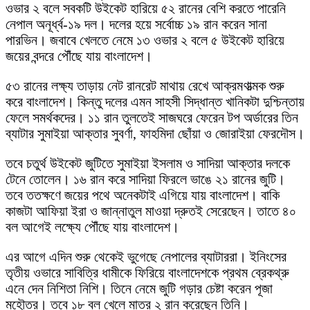
ওভার ২ বলে সবকটি উইকেট হারিয়ে ৫২ রানের বেশি করতে পারেনি
নেপাল অনূর্ধ্ব-১৯ দল। দলের হয়ে সর্বোচ্চ ১৯ রান করেন সানা
পারভিন। জবাবে খেলতে নেমে ১৩ ওভার ২ বলে ৫ উইকেট হারিয়ে
জয়ের বন্দরে পৌঁছে যায় বাংলাদেশ।
৫৩ রানের লক্ষ্য তাড়ায় নেট রানরেট মাথায় রেখে আক্রমণাত্মক শুরু
করে বাংলাদেশ। কিন্তু দলের এমন সাহসী সিদ্ধান্ত খানিকটা দুশ্চিন্তায়
ফেলে সমর্থকদের। ১১ রান তুলতেই সাজঘরে ফেরেন টপ অর্ডারের তিন
ব্যাটার সুমাইয়া আক্তার সুবর্ণা, ফাহমিদা ছোঁয়া ও জোরাইয়া ফেরদৌস।
তবে চতুর্থ উইকেট জুটিতে সুমাইয়া ইসলাম ও সাদিয়া আক্তার দলকে
টেনে তোলেন। ১৬ রান করে সাদিয়া ফিরলে ভাঙে ২১ রানের জুটি।
তবে ততক্ষণে জয়ের পথে অনেকটাই এগিয়ে যায় বাংলাদেশ। বাকি
কাজটা আফিয়া ইরা ও জান্নাতুল মাওয়া দ্রুতই সেরেছেন। তাতে ৪০
বল আগেই লক্ষ্যে পৌঁছে যায় বাংলাদেশ।
এর আগে এদিন শুরু থেকেই ভুগেছে নেপালের ব্যাটাররা। ইনিংসের
তৃতীয় ওভারে সাবিত্রি ধামীকে ফিরিয়ে বাংলাদেশকে প্রথম ব্রেকথ্রু
এনে দেন নিশিতা নিশি। তিনে নেমে জুটি গড়ার চেষ্টা করেন পূজা
মহৌত্র। তবে ১৮ বল খেলে মাত্র ২ রান করেছেন তিনি।