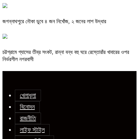
জগন্নাথপুরে নৌকা ডুবে ৪ জন নিখোঁজ, ২ জনের লাশ উদ্ধার
চট্টগ্রামে গ্যাসের তীব্র সংকট, রান্না বন্ধ বহু ঘরে রেস্তোরাঁর খাবারের ওপর
নির্ভরশীল নগরবাসী
খেলাধুলা
বিনোদন
রাজনীতি
লাইফ স্টাইল