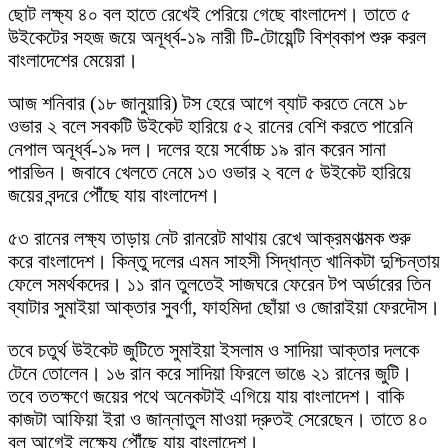
ছোট লক্ষ্য ৪০ বল হাতে রেখেই পেরিয়ে গেছে বাংলাদেশ। তাতে ৫
উইকেটের সহজ জয়ে অনূর্ধ্ব-১৯ নারী টি-টোয়েন্টি বিশ্বকাপ শুরু করল
বাংলাদেশের মেয়েরা।
আজ শনিবার (১৮ জানুয়ারি) টস হেরে আগে ব্যাট করতে নেমে ১৮
ওভার ২ বলে সবকটি উইকেট হারিয়ে ৫২ রানের বেশি করতে পারেনি
নেপাল অনূর্ধ্ব-১৯ দল। দলের হয়ে সর্বোচ্চ ১৯ রান করেন সানা
পারভিন। জবাবে খেলতে নেমে ১৩ ওভার ২ বলে ৫ উইকেট হারিয়ে
জয়ের বন্দরে পৌঁছে যায় বাংলাদেশ।
৫৩ রানের লক্ষ্য তাড়ায় নেট রানরেট মাথায় রেখে আক্রমণাত্মক শুরু
করে বাংলাদেশ। কিন্তু দলের এমন সাহসী সিদ্ধান্ত খানিকটা দুশ্চিন্তায়
ফেলে সমর্থকদের। ১১ রান তুলতেই সাজঘরে ফেরেন টপ অর্ডারের তিন
ব্যাটার সুমাইয়া আক্তার সুবর্ণা, ফাহমিদা ছোঁয়া ও জোরাইয়া ফেরদৌস।
তবে চতুর্থ উইকেট জুটিতে সুমাইয়া ইসলাম ও সাদিয়া আক্তার দলকে
টেনে তোলেন। ১৬ রান করে সাদিয়া ফিরলে ভাঙে ২১ রানের জুটি।
তবে ততক্ষণে জয়ের পথে অনেকটাই এগিয়ে যায় বাংলাদেশ। বাকি
কাজটা আফিয়া ইরা ও জান্নাতুল মাওয়া দ্রুতই সেরেছেন। তাতে ৪০
বল আগেই লক্ষ্যে পৌঁছে যায় বাংলাদেশ।