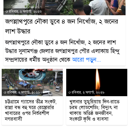
রবিবার, ২ অগাস্ট, ২০২৬
জগন্নাথপুরে নৌকা ডুবে ৪ জন নিখোঁজ, ২ জনের
লাশ উদ্ধার
জগন্নাথপুরে নৌকা ডুবে ৪ জন নিখোঁজ, ২ জনের লাশ
উদ্ধার সুনামগঞ্জ জেলার জগন্নাথপুর পৌর এলাকায় হিন্দু
সম্প্রদায়ের ধর্মীয় অনুষ্ঠান থেকে
আরো পড়ুন...
রবিবার, ২ অগাস্ট, ২০২৬
রবিবার, ২ অগাস্ট, ২০২৬
চট্টগ্রামে গ্যাসের তীব্র সংকট,
খুলনার ডুমুরিয়ায় দিন-রাতে
রান্না বন্ধ বহু ঘরে রেস্তোরাঁর
চরম লোডশেডিং: বিদ্যুৎ না
খাবারের ওপর নির্ভরশীল
থাকায় অতিষ্ঠ জনজীবন,
নগরবাসী
সংকটে কৃষি ও ব্যবসা