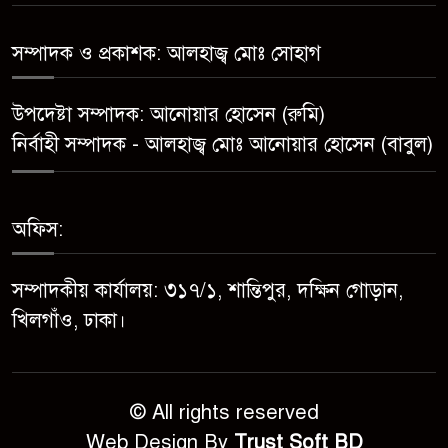
মেয়েকে ধর্ষণের অভিযোগে
সম্পাদক ও প্রকাশক: আলহাজ্ব মোঃ সোহাগ
৭
সেনবাগে বাবা গ্রেপ্তার
উপদেষ্টা সম্পাদক: আনোয়ার হোসেন (রুমি)
সোনাতলা পৌরসভার উপ-সহকারী
৮
নির্বাহী সম্পাদক - আলহাজ্ব মোঃ আনোয়ার হোসেন (বাবুল)
প্রকৌশলীর বিরুদ্ধে সাংবাদিকের
অভিযোগ,তদন্তের আশ্বাস প্রশাসকের
চট্টগ্রামে শিশু মাহফুজ হত্যা মামলায়
অফিস:
৯
মৃত্যুদণ্ড, বর্ষা হত্যা মামলায়
সাক্ষ্যগ্রহণ শুরু
সম্পাদকীয় কার্যালয়: ৩১৭/১, শান্তিপুর, দক্ষিন গোড়ান,
খিলগাঁও, ঢাকা।
উন্নয়ন কে প্রাধান্য দিয়ে বগুড়ার
১০
সোনাতলা পৌরসভার ২০২৬/২০২৭
অর্থ বছরের বাজেট ঘোষণা
© All rights reserved
Web Design By
Trust Soft BD