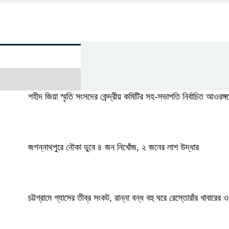
শহীদ জিয়া স্মৃতি সংসদের কেন্দ্রীয় কমিটির সহ-সভাপতি নির্বাচিত আওরঙ্
জগন্নাথপুরে নৌকা ডুবে ৪ জন নিখোঁজ, ২ জনের লাশ উদ্ধার
চট্টগ্রামে গ্যাসের তীব্র সংকট, রান্না বন্ধ বহু ঘরে রেস্তোরাঁর খাবারের