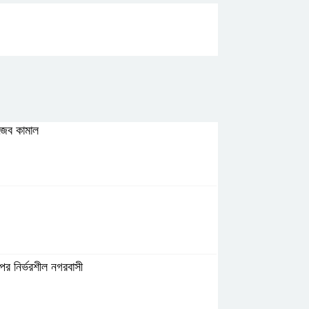
গজেব কামাল
 ওপর নির্ভরশীল নগরবাসী