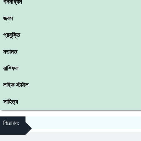
গনমাধ্যম
জবস
প্রযুক্তি
মতামত
রাশিফল
লাইফ স্টাইল
সাহিত্য
শিরোনাম: