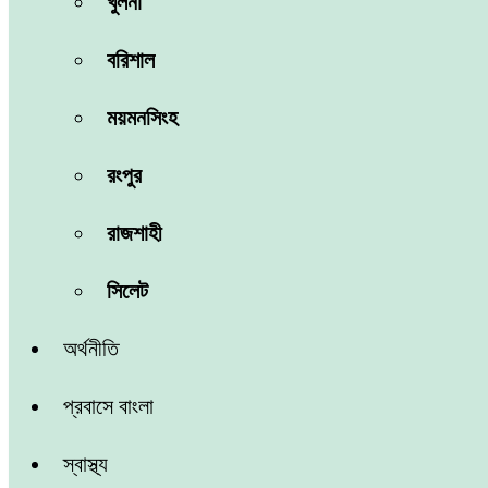
খুলনা
বরিশাল
ময়মনসিংহ
রংপুর
রাজশাহী
সিলেট
অর্থনীতি
প্রবাসে বাংলা
স্বাস্থ্য