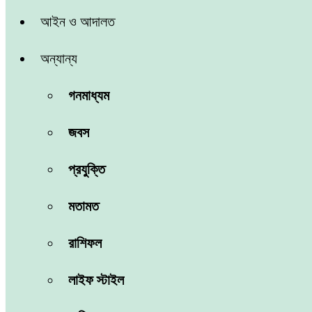
আইন ও আদালত
অন্যান্য
গনমাধ্যম
জবস
প্রযুক্তি
মতামত
রাশিফল
লাইফ স্টাইল