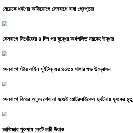
মেয়েকে ধর্ষণের অভিযোগে সেনবাগে বাবা গ্রেপ্তার
সেনবাগে নিখোঁজের ৪ দিন পর বৃদ্ধের অর্ধগলিত মরদেহ উদ্ধার
সেনবাগে স্টার লাইন সুইটস্-এর ৪০তম শাখার শুভ উদ্বোধন
সেনবাগে বিয়ের আনন্দ শেষ না হতেই মোটরসাইকেল দুর্ঘটনায় যুবকের মৃত্
ভাতিজার পুরুষাঙ্গ কেটে চাচী উধাও