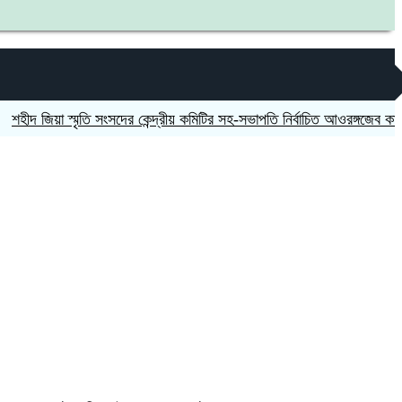
িয়া স্মৃতি সংসদের কেন্দ্রীয় কমিটির সহ-সভাপতি নির্বাচিত আওরঙ্গজেব কামাল
জগ