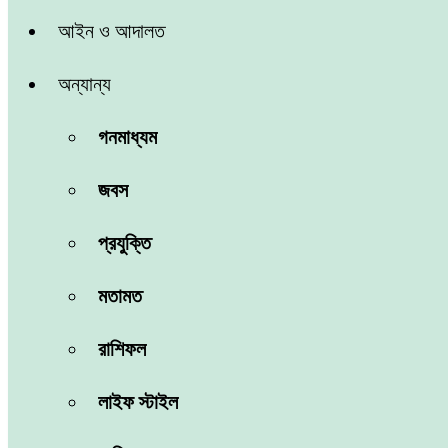
আইন ও আদালত
অন্যান্য
গনমাধ্যম
জবস
প্রযুক্তি
মতামত
রাশিফল
লাইফ স্টাইল