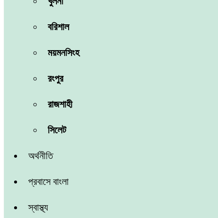
খুলনা
বরিশাল
ময়মনসিংহ
রংপুর
রাজশাহী
সিলেট
অর্থনীতি
প্রবাসে বাংলা
স্বাস্থ্য