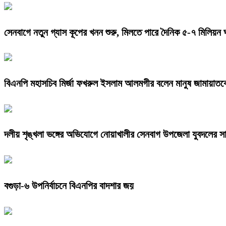
সেনবাগে নতুন গ্যাস কূপের খনন শুরু, মিলতে পারে দৈনিক ৫-৭ মিলিয়ন 
বিএনপি মহাসচিব মির্জা ফখরুল ইসলাম আলমগীর বলেন মানুষ জামায়াতক
দলীয় শৃঙ্খলা ভঙ্গের অভিযোগে নোয়াখালীর সেনবাগ উপজেলা যুবদলের সা
বগুড়া-৬ উপনির্বাচনে বিএনপির বাদশার জয়