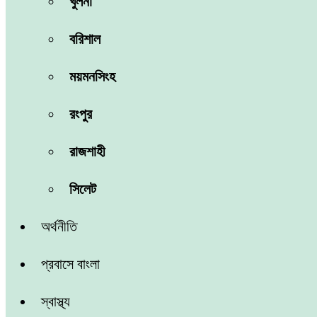
খুলনা
বরিশাল
ময়মনসিংহ
রংপুর
রাজশাহী
সিলেট
অর্থনীতি
প্রবাসে বাংলা
স্বাস্থ্য