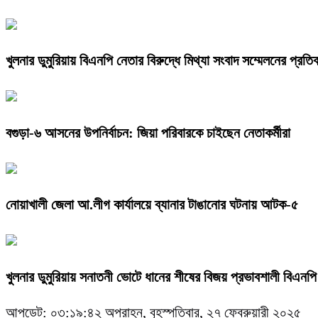
খুলনার ডুমুরিয়ায় বিএনপি নেতার বিরুদ্ধে মিথ্যা সংবাদ সম্মেলনের প্রতিবা
বগুড়া-৬ আসনের উপনির্বাচন: জিয়া পরিবারকে চাইছেন নেতাকর্মীরা
নোয়াখালী জেলা আ.লীগ কার্যালয়ে ব্যানার টাঙানোর ঘটনায় আটক-৫
খুলনার ডুমুরিয়ায় সনাতনী ভোটে ধানের শীষের বিজয় প্রভাবশালী বিএনপি ন
আপডেট: ০৩:১৯:৪২ অপরাহ্ন, বৃহস্পতিবার, ২৭ ফেব্রুয়ারী ২০২৫