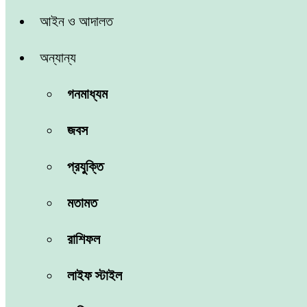
আইন ও আদালত
অন্যান্য
গনমাধ্যম
জবস
প্রযুক্তি
মতামত
রাশিফল
লাইফ স্টাইল