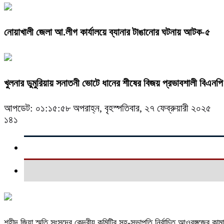
নোয়াখালী জেলা আ.লীগ কার্যালয়ে ব্যানার টাঙানোর ঘটনায় আটক-৫
খুলনার ডুমুরিয়ায় সনাতনী ভোটে ধানের শীষের বিজয় প্রভাবশালী বিএনপি ন
আপডেট: ০১:১৫:৫৮ অপরাহ্ন, বৃহস্পতিবার, ২৭ ফেব্রুয়ারী ২০২৫
১৪১
শহীদ জিয়া স্মৃতি সংসদের কেন্দ্রীয় কমিটির সহ-সভাপতি নির্বাচিত আওরঙ্গজেব কাম