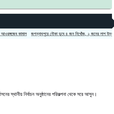
গজেব কামাল
জগন্নাথপুরে নৌকা ডুবে ৪ জন নিখোঁজ, ২ জনের লাশ উদ্ধার
চট্ট
াসনের স্থানীয় নির্বাচন অনুষ্ঠানের পরিকল্পনা থেকে সরে আসুন।