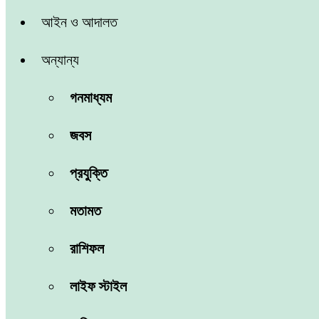
আইন ও আদালত
অন্যান্য
গনমাধ্যম
জবস
প্রযুক্তি
মতামত
রাশিফল
লাইফ স্টাইল