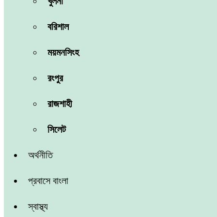
খুলনা
বরিশাল
ময়মনসিংহ
রংপুর
রাজশাহী
সিলেট
অর্থনীতি
প্রবাসে বাংলা
স্বাস্থ্য