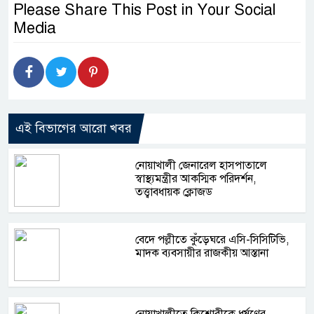
Please Share This Post in Your Social
Media
এই বিভাগের আরো খবর
নোয়াখালী জেনারেল হাসপাতালে
স্বাস্থ্যমন্ত্রীর আকস্মিক পরিদর্শন,
তত্ত্বাবধায়ক ক্লোজড
বেদে পল্লীতে কুঁড়েঘরে এসি-সিসিটিভি,
মাদক ব্যবসায়ীর রাজকীয় আস্তানা