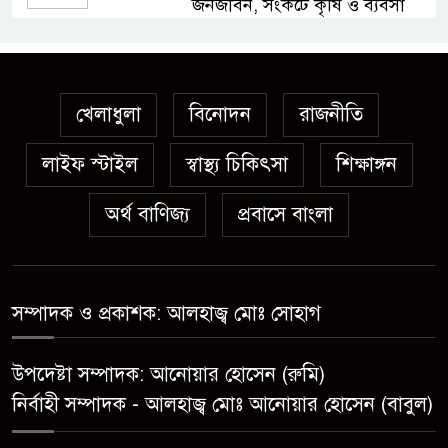
জনজীবন, সংকটে কৃষি ও ব্যবসা
অস্ত্র উদ্ধারে ডেভিড ইমনসহ ৫
সন্ত্রাসীর ১০ দিনের রিমান্ড চাইবে
পুলিশ
খেলাধুলা
বিনোদন
রাজনীতি
লাইফ স্টাইল
স্বাস্থ্য চিকিৎসা
সেনবাগে নতুন গ্যাস কূপের খনন
শিক্ষাঙ্গন
শুরু, মিলতে পারে দৈনিক ৫-৭
অর্থ বাণিজ্য
প্রবাসে বাংলা
মিলিয়ন ঘনফুট গ্যাস
মেয়েকে ধর্ষণের অভিযোগে সেনবাগে
বাবা গ্রেপ্তার
সম্পাদক ও প্রকাশক: আলহাজ্ব মোঃ সোহাগ
সোনাতলা পৌরসভার উপ-সহকারী
উপদেষ্টা সম্পাদক: আনোয়ার হোসেন (রুমি)
প্রকৌশলীর বিরুদ্ধে সাংবাদিকের
নির্বাহী সম্পাদক - আলহাজ্ব মোঃ আনোয়ার হোসেন (বাবুল)
অভিযোগ,তদন্তের আশ্বাস প্রশাসকের