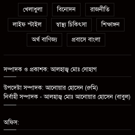
সন্ত্রাসীর ১০ দিনের রিমান্ড চাইবে
পুলিশ
খেলাধুলা
বিনোদন
রাজনীতি
লাইফ স্টাইল
স্বাস্থ্য চিকিৎসা
সেনবাগে নতুন গ্যাস কূপের খনন
শিক্ষাঙ্গন
শুরু, মিলতে পারে দৈনিক ৫-৭
অর্থ বাণিজ্য
প্রবাসে বাংলা
মিলিয়ন ঘনফুট গ্যাস
মেয়েকে ধর্ষণের অভিযোগে সেনবাগে
বাবা গ্রেপ্তার
সম্পাদক ও প্রকাশক: আলহাজ্ব মোঃ সোহাগ
সোনাতলা পৌরসভার উপ-সহকারী
উপদেষ্টা সম্পাদক: আনোয়ার হোসেন (রুমি)
প্রকৌশলীর বিরুদ্ধে সাংবাদিকের
নির্বাহী সম্পাদক - আলহাজ্ব মোঃ আনোয়ার হোসেন (বাবুল)
অভিযোগ,তদন্তের আশ্বাস প্রশাসকের
চট্টগ্রামে শিশু মাহফুজ হত্যা মামলায়
অফিস:
মৃত্যুদণ্ড, বর্ষা হত্যা মামলায়
সাক্ষ্যগ্রহণ শুরু