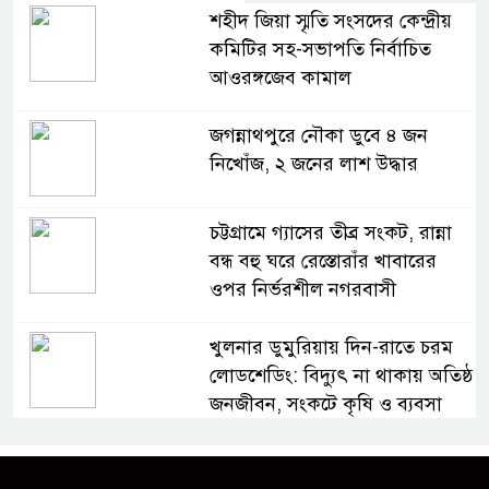
শহীদ জিয়া স্মৃতি সংসদের কেন্দ্রীয়
কমিটির সহ-সভাপতি নির্বাচিত
আওরঙ্গজেব কামাল
জগন্নাথপুরে নৌকা ডুবে ৪ জন
নিখোঁজ, ২ জনের লাশ উদ্ধার
চট্টগ্রামে গ্যাসের তীব্র সংকট, রান্না
বন্ধ বহু ঘরে রেস্তোরাঁর খাবারের
ওপর নির্ভরশীল নগরবাসী
খুলনার ডুমুরিয়ায় দিন-রাতে চরম
লোডশেডিং: বিদ্যুৎ না থাকায় অতিষ্ঠ
জনজীবন, সংকটে কৃষি ও ব্যবসা
অস্ত্র উদ্ধারে ডেভিড ইমনসহ ৫