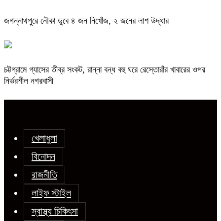
জগন্নাথপুরে নৌকা ডুবে ৪ জন নিখোঁজ, ২ জনের লাশ উদ্ধার
চট্টগ্রামে গ্যাসের তীব্র সংকট, রান্না বন্ধ বহু ঘরে রেস্তোরাঁর খাবারের ওপর
নির্ভরশীল নগরবাসী
খেলাধুলা
বিনোদন
রাজনীতি
লাইফ স্টাইল
স্বাস্থ্য চিকিৎসা