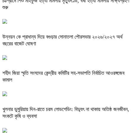
চট্টগ্রামে শিশু মাহফুজ হত্যা মামলায় মৃত্যুদণ্ড, বর্ষা হত্যা মামলায় সাক্ষ্যগ্রহণ
শুরু
উন্নয়ন কে প্রাধান্য দিয়ে বগুড়ার সোনাতলা পৌরসভার ২০২৬/২০২৭ অর্থ
বছরের বাজেট ঘোষণা
শহীদ জিয়া স্মৃতি সংসদের কেন্দ্রীয় কমিটির সহ-সভাপতি নির্বাচিত আওরঙ্গজেব
কামাল
খুলনার ডুমুরিয়ায় দিন-রাতে চরম লোডশেডিং: বিদ্যুৎ না থাকায় অতিষ্ঠ জনজীবন,
সংকটে কৃষি ও ব্যবসা