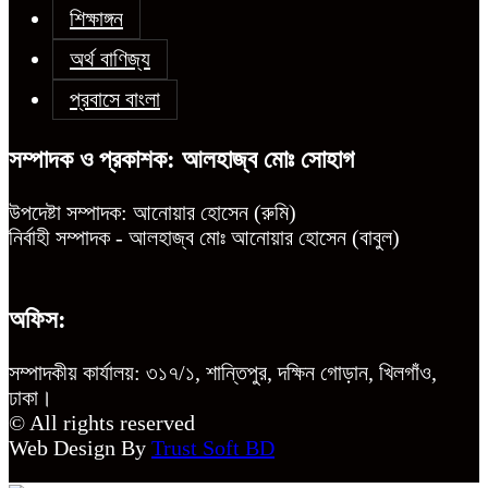
শিক্ষাঙ্গন
অর্থ বাণিজ্য
প্রবাসে বাংলা
সম্পাদক ও প্রকাশক: আলহাজ্ব মোঃ সোহাগ
উপদেষ্টা সম্পাদক: আনোয়ার হোসেন (রুমি)
নির্বাহী সম্পাদক - আলহাজ্ব মোঃ আনোয়ার হোসেন (বাবুল)
অফিস:
সম্পাদকীয় কার্যালয়: ৩১৭/১, শান্তিপুর, দক্ষিন গোড়ান, খিলগাঁও,
ঢাকা।
© All rights reserved
Web Design By
Trust Soft BD