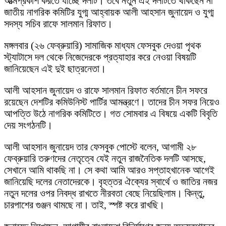
আত্মপ্রকাশ করতে যাচ্ছে দলটি। তবে নতুন এই দলটিতে থাকছেন না
জাতীয় নাগরিক কমিটির যুগ্ম আহ্বায়ক আলী আহসান জুনায়েদ ও যুগ্ম
সদস্য সচিব রাফে সালমান রিফাত।
মঙ্গলবার (২৬ ফেব্রুয়ারি) সামাজিক মাধ্যম ফেসবুক দেওয়া পৃথক
স্ট্যাটাসে দল থেকে নিজেদেরকে প্রত্যাহার করে নেওয়া বিষয়টি
জানিয়েছেন এই দুই ছাত্রনেতা।
আলী আহসান জুনায়েদ ও রাফে সালমান রিফাত বর্তমানে চীন সফরে
রয়েছেন দেশটির কমিউনিস্ট পার্টির আমন্ত্রণে। তাদের চীন সফর নিয়েও
আপত্তি উঠে নাগরিক কমিটিতে। গত সোমবার এ বিষয়ে একটি বিবৃতি
দেয় সংগঠনটি।
আলী আহসান জুনায়েদ তার ফেসবুক পোস্টে বলেন, আগামী ২৮
ফেব্রুয়ারি তরুণদের নেতৃত্বে যেই নতুন রাজনৈতিক দলটি আসছে,
সেখানে আমি থাকছি না। সে কথা আমি আরও সপ্তাহখানেক আগেই
জানিয়েছি দলের নেতাদেরকে। বৃহত্তর ঐক্যের স্বার্থে ও জাতির নজর
নতুন দলের ওপর নিবদ্ধ রাখতে নীরবতা বেছে নিয়েছিলাম। কিন্তু,
চারপাশের গুঞ্জন থামছে না। তাই, স্পষ্ট করে রাখছি।