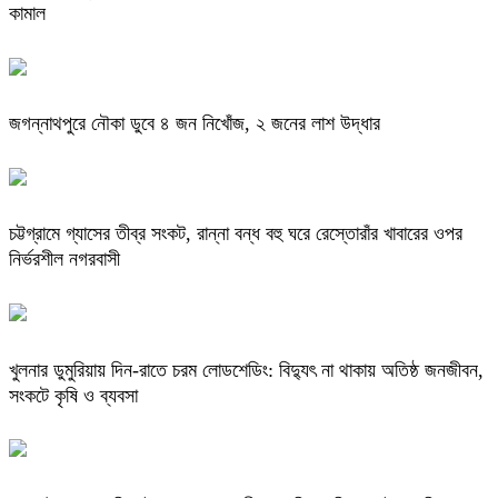
কামাল
জগন্নাথপুরে নৌকা ডুবে ৪ জন নিখোঁজ, ২ জনের লাশ উদ্ধার
চট্টগ্রামে গ্যাসের তীব্র সংকট, রান্না বন্ধ বহু ঘরে রেস্তোরাঁর খাবারের ওপর
নির্ভরশীল নগরবাসী
খুলনার ডুমুরিয়ায় দিন-রাতে চরম লোডশেডিং: বিদ্যুৎ না থাকায় অতিষ্ঠ জনজীবন,
সংকটে কৃষি ও ব্যবসা