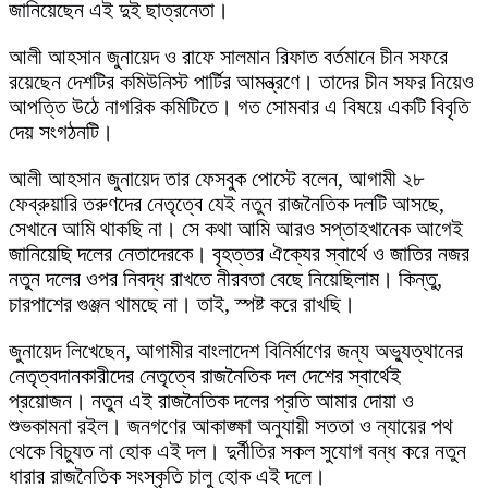
জানিয়েছেন এই দুই ছাত্রনেতা।
আলী আহসান জুনায়েদ ও রাফে সালমান রিফাত বর্তমানে চীন সফরে
রয়েছেন দেশটির কমিউনিস্ট পার্টির আমন্ত্রণে। তাদের চীন সফর নিয়েও
আপত্তি উঠে নাগরিক কমিটিতে। গত সোমবার এ বিষয়ে একটি বিবৃতি
দেয় সংগঠনটি।
আলী আহসান জুনায়েদ তার ফেসবুক পোস্টে বলেন, আগামী ২৮
ফেব্রুয়ারি তরুণদের নেতৃত্বে যেই নতুন রাজনৈতিক দলটি আসছে,
সেখানে আমি থাকছি না। সে কথা আমি আরও সপ্তাহখানেক আগেই
জানিয়েছি দলের নেতাদেরকে। বৃহত্তর ঐক্যের স্বার্থে ও জাতির নজর
নতুন দলের ওপর নিবদ্ধ রাখতে নীরবতা বেছে নিয়েছিলাম। কিন্তু,
চারপাশের গুঞ্জন থামছে না। তাই, স্পষ্ট করে রাখছি।
জুনায়েদ লিখেছেন, আগামীর বাংলাদেশ বিনির্মাণের জন্য অভ্যুত্থানের
নেতৃত্বদানকারীদের নেতৃত্বে রাজনৈতিক দল দেশের স্বার্থেই
প্রয়োজন। নতুন এই রাজনৈতিক দলের প্রতি আমার দোয়া ও
শুভকামনা রইল। জনগণের আকাঙ্ক্ষা অনুযায়ী সততা ও ন্যায়ের পথ
থেকে বিচ্যুত না হোক এই দল। দুর্নীতির সকল সুযোগ বন্ধ করে নতুন
ধারার রাজনৈতিক সংস্কৃতি চালু হোক এই দলে।