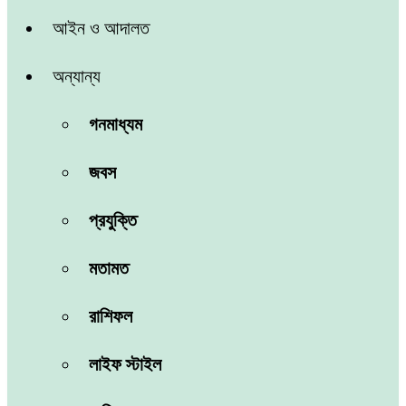
আইন ও আদালত
অন্যান্য
গনমাধ্যম
জবস
প্রযুক্তি
মতামত
রাশিফল
লাইফ স্টাইল