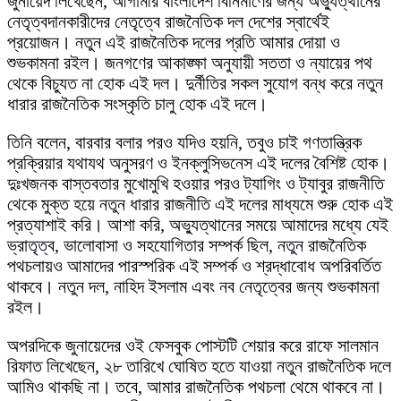
জুনায়েদ লিখেছেন, আগামীর বাংলাদেশ বিনির্মাণের জন্য অভ্যুত্থানের
নেতৃত্বদানকারীদের নেতৃত্বে রাজনৈতিক দল দেশের স্বার্থেই
প্রয়োজন। নতুন এই রাজনৈতিক দলের প্রতি আমার দোয়া ও
শুভকামনা রইল। জনগণের আকাঙ্ক্ষা অনুযায়ী সততা ও ন্যায়ের পথ
থেকে বিচ্যুত না হোক এই দল। দুর্নীতির সকল সুযোগ বন্ধ করে নতুন
ধারার রাজনৈতিক সংস্কৃতি চালু হোক এই দলে।
তিনি বলেন, বারবার বলার পরও যদিও হয়নি, তবুও চাই গণতান্ত্রিক
প্রক্রিয়ার যথাযথ অনুসরণ ও ইনক্লুসিভনেস এই দলের বৈশিষ্ট হোক।
দুঃখজনক বাস্তবতার মুখোমুখি হওয়ার পরও ট্যাগিং ও ট্যাবুর রাজনীতি
থেকে মুক্ত হয়ে নতুন ধারার রাজনীতি এই দলের মাধ্যমে শুরু হোক এই
প্রত্যাশাই করি। আশা করি, অভ্যুত্থানের সময়ে আমাদের মধ্যে যেই
ভ্রাতৃত্ব, ভালোবাসা ও সহযোগিতার সম্পর্ক ছিল, নতুন রাজনৈতিক
পথচলায়ও আমাদের পারস্পরিক এই সম্পর্ক ও শ্রদ্ধাবোধ অপরিবর্তিত
থাকবে। নতুন দল, নাহিদ ইসলাম এবং নব নেতৃত্বের জন্য শুভকামনা
রইল।
অপরদিকে জুনায়েদের ওই ফেসবুক পোস্টটি শেয়ার করে রাফে সালমান
রিফাত লিখেছেন, ২৮ তারিখে ঘোষিত হতে যাওয়া নতুন রাজনৈতিক দলে
আমিও থাকছি না। তবে, আমার রাজনৈতিক পথচলা থেমে থাকবে না।