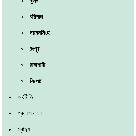
খুলনা
বরিশাল
ময়মনসিংহ
রংপুর
রাজশাহী
সিলেট
অর্থনীতি
প্রবাসে বাংলা
স্বাস্থ্য