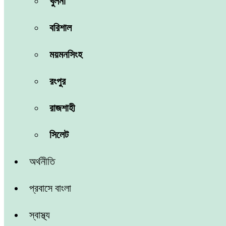
খুলনা
বরিশাল
ময়মনসিংহ
রংপুর
রাজশাহী
সিলেট
অর্থনীতি
প্রবাসে বাংলা
স্বাস্থ্য