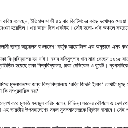
ল করিম বলেছেন, ইতিহাস সাক্ষী ৪১ বার ব্রিটিশদের কাছে দরখাস্ত দেও
য় বাঁধা দেওয়া হয়েছিল। এর কারণ ছিল একটাই। সেটা হলো- এই অঞ্চলে সবচ
সলামী ছাত্র আন্দোলন বাংলাদেশ’ কর্তৃক আয়োজিত এক অনুষ্ঠানে এসব ক
ঢাকা বিশ্ববিদ্যালয় হয় নাই। নবাব সলিমুল্লাহ খান মারা গেছেন ১৯১৫ 
ষ্ঠিত হয়েছে ঢাকা বিশ্ববিদ্যালয়, ঢাকা মেডিকেল ও বুয়েট। প্রথমদিকে 
িতে মুসলমানদের জন্য বিশ্ববিদ্যালয়ে ‘রব্বি জিদনি ইলমা’ লেখাটা মু
া কি সম্প্রদায়িক নয়?
ে উল্লেখ করে মুফতি ফয়জুল করিম বলেন, বিভিন্ন ধরনের কৌশলে এ দেশ 
রা এই ভারতীয় উপমহাদেশের সকল মুসলমানদেরকে খ্রিষ্টান বানাবে। সেই পরি