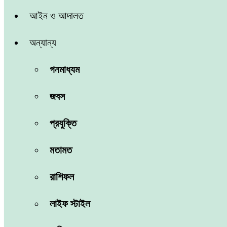
আইন ও আদালত
অন্যান্য
গনমাধ্যম
জবস
প্রযুক্তি
মতামত
রাশিফল
লাইফ স্টাইল