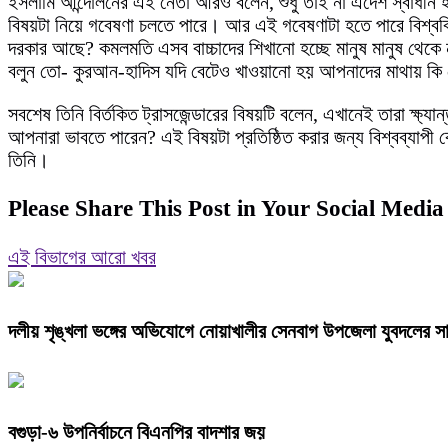
ইসলামি আন্দোলনের এই নেতা আরও বলেন, শুধু তাই না এদেশ স্বাধীন 
বিষয়টা নিয়ে গবেষণা চলতে পারে। আর এই গবেষণাটা হতে পারে বিশ্বব
দরকার আছে? কমলমতি এসব বাচ্চাদের শিখানো হচ্ছে মানুষ মানুষ থেকে 
বলুন তো- কুরআন-হাদিস যদি বেটেও খাওয়ানো হয় আপনাদের মাথায় কি 
সবশেষ তিনি বির্তকিত ট্রাসজেন্ডারের বিষয়টি বলেন, এখানেই তারা ক্ষ
আপনারা ভাবতে পারেন? এই বিষয়টা প্রতিষ্ঠিত করার জন্য বিশ্বব্যাপী
তিনি।
Please Share This Post in Your Social Media
এই বিভাগের আরো খবর
দলীয় শৃঙ্খলা ভঙ্গের অভিযোগে নোয়াখালীর সেনবাগ উপজেলা যুবদলের সা
বগুড়া-৬ উপনির্বাচনে বিএনপির বাদশার জয়