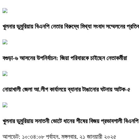
খুলনার ডুমুরিয়ায় বিএনপি নেতার বিরুদ্ধে মিথ্যা সংবাদ সম্মেলনের প্রতিবা
বগুড়া-৬ আসনের উপনির্বাচন: জিয়া পরিবারকে চাইছেন নেতাকর্মীরা
নোয়াখালী জেলা আ.লীগ কার্যালয়ে ব্যানার টাঙানোর ঘটনায় আটক-৫
খুলনার ডুমুরিয়ায় সনাতনী ভোটে ধানের শীষের বিজয় প্রভাবশালী বিএনপি ন
আপডেট: ১০:৩৪:০৮ পূর্বাহ্ন, মঙ্গলবার, ২১ জানুয়ারী ২০২৫