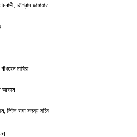
্রামবাসী, চট্টগ্রাম জামায়াত
য়
বাঁধছেন চাষিরা
ের আভাস
ান, লিটন বাঘা সদস্য সচিব
জন