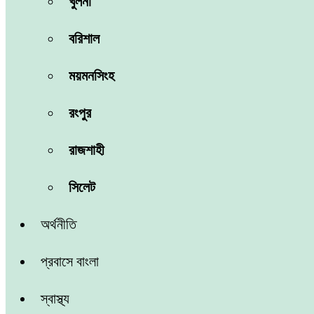
খুলনা
বরিশাল
ময়মনসিংহ
রংপুর
রাজশাহী
সিলেট
অর্থনীতি
প্রবাসে বাংলা
স্বাস্থ্য