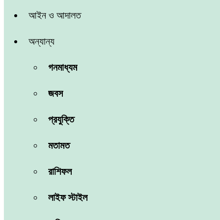
আইন ও আদালত
অন্যান্য
গনমাধ্যম
জবস
প্রযুক্তি
মতামত
রাশিফল
লাইফ স্টাইল