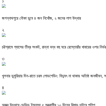
১
জগন্নাথপুরে নৌকা ডুবে ৪ জন নিখোঁজ, ২ জনের লাশ উদ্ধার
২
চট্টগ্রামে গ্যাসের তীব্র সংকট, রান্না বন্ধ বহু ঘরে রেস্তোরাঁর খাবারের ওপর নির্
৩
খুলনার ডুমুরিয়ায় দিন-রাতে চরম লোডশেডিং: বিদ্যুৎ না থাকায় অতিষ্ঠ জনজীবন, 
৪
অস্ত্র উদ্ধারে ডেভিড ইমনসহ ৫ সন্ত্রাসীর ১০ দিনের রিমান্ড চাইবে পুলিশ