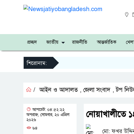
প্রচ্ছদ
জাতীয়
রাজনীতি
আন্তর্জাতিক
খেলা
শিরোনাম:
/
আইন ও আদালত
,
জেলা সংবাদ
,
টপ নিউ
আপডেট: ০৪:৫২:২২
নোয়াখালীতে ১৪
অপরাহ্ন, সোমবার, ২০ এপ্রিল
২০২৬
৬৪
মো: ফখর উদ্দি