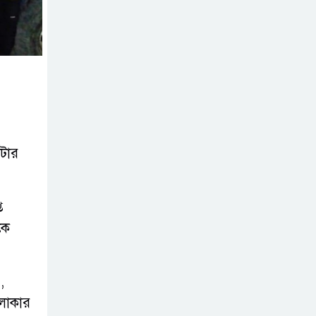
ব্যবসা
অস্ত্র উদ্ধারে ডেভিড
ইমনসহ ৫ সন্ত্রাসীর
১০ দিনের রিমান্ড
চাইবে পুলিশ
টার
সেনবাগে নতুন গ্যাস
কূপের খনন শুরু,
মিলতে পারে দৈনিক
ত
৫-৭ মিলিয়ন ঘনফুট গ্যাস
কে
মেয়েকে ধর্ষণের
অভিযোগে সেনবাগে
,
বাবা গ্রেপ্তার
এলাকার