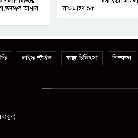
কৌশলীর বিরুদ্ধে
বর্ষা হত্যা মামল
,তদন্তের আশ্বাস
সাক্ষ্যগ্রহণ শুরু
ীতি
লাইফ স্টাইল
স্বাস্থ্য চিকিৎসা
শিক্ষাঙ্গন
(বাবুল)