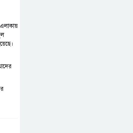
সোনাতলা পৌরসভার
উপ-সহকারী
প্রকৌশলীর বিরুদ্ধে
ট এলাকায়
সাংবাদিকের অভিযোগ,তদন্তের আশ্বাস
ুল
প্রশাসকের
হয়েছে।
চট্টগ্রামে শিশু মাহফুজ
হত্যা মামলায়
তাদের
মৃত্যুদণ্ড, বর্ষা হত্যা
মামলায় সাক্ষ্যগ্রহণ শুরু
ের
উন্নয়ন কে প্রাধান্য
দিয়ে বগুড়ার
সোনাতলা পৌরসভার
২০২৬/২০২৭ অর্থ বছরের বাজেট ঘোষণা