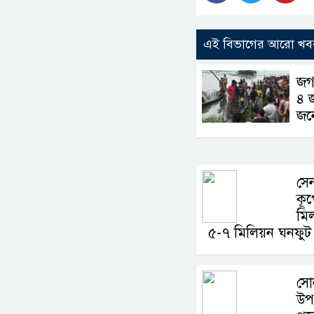
এই বিভাগের আরো খব
জগন
৪ 
জন
সেন
কূপ
মি
৫-৭ মিলিয়ন ঘনফুট 
সো
উপ