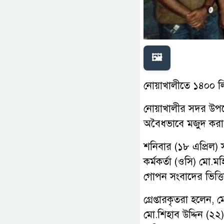
🖼️
নোয়াখালীতে ১৪০০ লি
নোয়াখালীর সদর উপজে
অবৈধভাবে মজুদ কর
শনিবার (১৮ এপ্রিল) স
কর্মকর্তা (ওসি) মো.
গোপন সংবাদের ভিত্তি
গ্রেপ্তারকৃতরা হলেন,
মো.শিহাব উদ্দিন (২