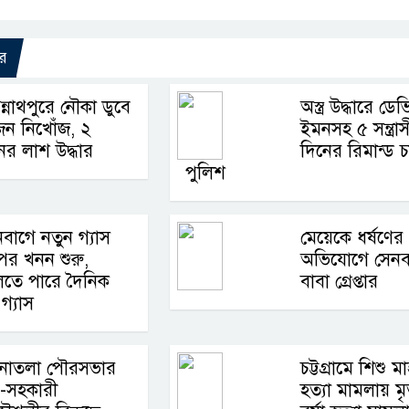
র
্নাথপুরে নৌকা ডুবে
অস্ত্র উদ্ধারে ডে
জন নিখোঁজ, ২
ইমনসহ ৫ সন্ত্রা
ের লাশ উদ্ধার
দিনের রিমান্ড 
পুলিশ
বাগে নতুন গ্যাস
মেয়েকে ধর্ষণের
ের খনন শুরু,
অভিযোগে সেনব
লতে পারে দৈনিক
বাবা গ্রেপ্তার
গ্যাস
নাতলা পৌরসভার
চট্টগ্রামে শিশু 
-সহকারী
হত্যা মামলায় মৃত্