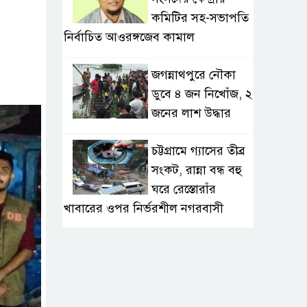
কমিটির সহ-সভাপতি
নির্বাচিত আওরঙ্গজেব কামাল
জগন্নাথপুরে নৌকা
ডুবে ৪ জন নিখোঁজ, ২
জনের লাশ উদ্ধার
চট্টগ্রামে গ্যাসের তীব্র
সংকট, রান্না বন্ধ বহু
ঘরে রেস্তোরাঁর
খাবারের ওপর নির্ভরশীল নগরবাসী
খুলনার ডুমুরিয়ায়
দিন-রাতে চরম
লোডশেডিং: বিদ্যুৎ না
থাকায় অতিষ্ঠ জনজীবন, সংকটে কৃষি ও