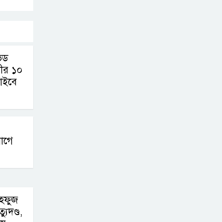
ভিড
সীর ১০
চাইবে
াগে
মাহফুজ
যুদণ্ড,