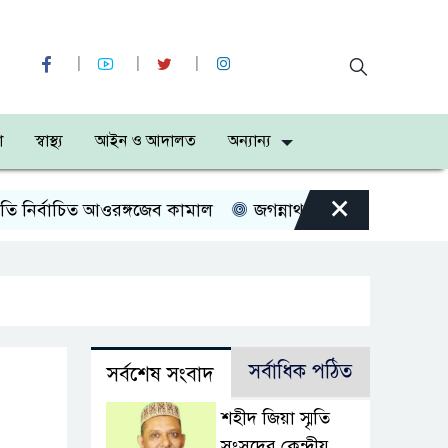
া
স্বাস্থ্য
আইন ও আদালত
অন্যান্য
×
ির্বাচিত আওরঙ্গজেব কামাল
জগন্নাথপুরে নৌকা ডুবে ৪ জন নিখো
সর্বাধিক পঠিত
সর্বশেষ সংবাদ
শহীদ জিয়া স্মৃতি
সংসদের কেন্দ্রীয়