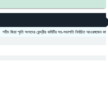
য়া স্মৃতি সংসদের কেন্দ্রীয় কমিটির সহ-সভাপতি নির্বাচিত আওরঙ্গজেব কামাল
জগন