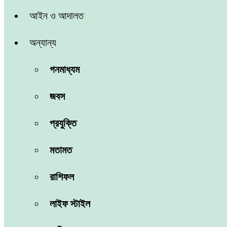
আইন ও আদালত
অন্যান্য
গনমাধ্যম
জবস
প্রযুক্তি
মতামত
রাশিফল
লাইফ স্টাইল