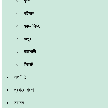
খুলনা
বরিশাল
ময়মনসিংহ
রংপুর
রাজশাহী
সিলেট
অর্থনীতি
প্রবাসে বাংলা
স্বাস্থ্য