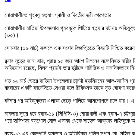
নোয়াখালীতে গৃহবধূ হত্যা: স্বামী ও দ্বিতীয় স্ত্রী গ্রেপ্তার
নোয়াখালীর হাতিয়া উপজেলায় গৃহবধূকে পিটিয়ে হত্যার ঘটনায় অভিযুক্ত স
(৩০)।
সোমবার (১৬ মার্চ) সকালে এক সংবাদ বিজ্ঞপ্তিতে বিষয়টি নিশ্চিত করেন
র‍্যাব সূত্রে জানা যায়, প্রায় ১৫ বছর আগে মিলনের সঙ্গে নিহত নার
অভিযোগ রয়েছে, মিলন প্রায়ই তার স্ত্রীকে শারীরিক ও মানসিকভাবে ন
গত ১২ মার্চ ভোরে হাতিয়া উপজেলার চানন্দী ইউনিয়নের আল-আমিন গ্র
বাজারের একটি ফার্মেসিতে নেওয়া হলে চিকিৎসক তাকে মৃত ঘোষণা কর
ঘটনার পর অভিযুক্তরা এলাকা ছেড়ে পালিয়ে আত্মগোপনে চলে যায়। এ 
মামলার সূত্র ধরে র‍্যাব-১১ (সিপিসি-৩) নোয়াখালী এবং র‍্যাব-৭ চট্
পরে হালিশহর বড়পোল মোড় এলাকা থেকে সাহেদা আক্তার লাইজুকে
র‍্যাব-১১ এর কোম্পানি কমান্ডার ও অতিরিক্ত পুলিশ সুপার মো. মুহিত 