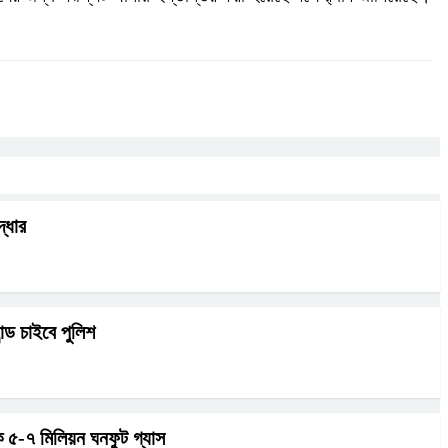
্ধার
ন্ড চাইবে পুলিশ
ক ৫-৭ মিলিয়ন ঘনফুট গ্যাস