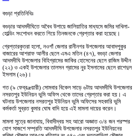
বগুড়া প্রতিনিধিঃ
বগুড়ার আদমদীঘিতে অবৈধ উপায়ে জালিয়াতির মাধ্যমে জমির দাখিলা-
হোল্ডিং সংশোধন করতে গিয়ে তিনজনকে গ্রেপ্তার করা হয়েছে।
গ্রেপ্তারকৃতরা হলো, নওগাঁ জেলার রানীনগর উপজেলার আবাদপুকুর
বাজারের আশরাফ আলীর ছেলে এমএ মতিন (৪৭), বগুড়া জেলার
আদমদীঘি উপজেলার বিহিগ্রামের জাকির হোসেনের ছেলে রাজিম উদ্দীন
(২২) ও একই উপজেলার তালসন গ্রামের নুর ইসলামের ছেলে রাশেদুল
ইসলাম (২৬)।
গত (৯ ফেব্রæয়ারী) সোমবার বিকেল সাড়ে ৬টায় আদমদীঘি উপজেলার
নসরতপুর ইউনিয়ন ভুমি অফিস থেকে তাদের গ্রেপ্তার করা হয়। এ
ঘটনায় উপজেলার নসরতপুর ইউনিয়ন ভুমি অফিসের সহকারি ভুমি
কর্মকর্তা সুব্রত কুমার ঘোষ বাদি হয়ে এই মামলা দায়ের করেন।
মামলা সুত্রে জানাযায়, বিবাদীদ্বয় সহ আরো অজ্ঞাত ৩/৪ জন পরস্পর
যোগ সাজশে সম্প্রতি আদমদীঘি উপজেলার নসরতপুর ইউনিয়নের
পুশিন্দা মৌজার আরএস খতিয়ান নং ৫৪০ এবং দত্তবাড়িয়া মৌজার