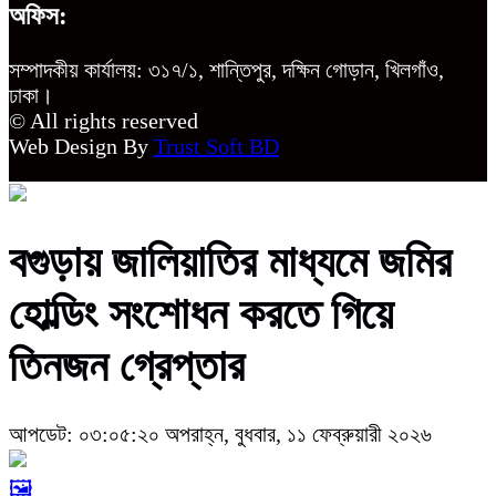
অফিস:
সম্পাদকীয় কার্যালয়: ৩১৭/১, শান্তিপুর, দক্ষিন গোড়ান, খিলগাঁও,
ঢাকা।
© All rights reserved
Web Design By
Trust Soft BD
বগুড়ায় জালিয়াতির মাধ্যমে জমির
হোল্ডিং সংশোধন করতে গিয়ে
তিনজন গ্রেপ্তার
আপডেট: ০৩:০৫:২০ অপরাহ্ন, বুধবার, ১১ ফেব্রুয়ারী ২০২৬
🖼️