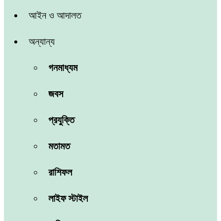
আইন ও আদালত
অন্যান্য
গনমাধ্যম
জবস
প্রযুক্তি
মতামত
রাশিফল
লাইফ স্টাইল