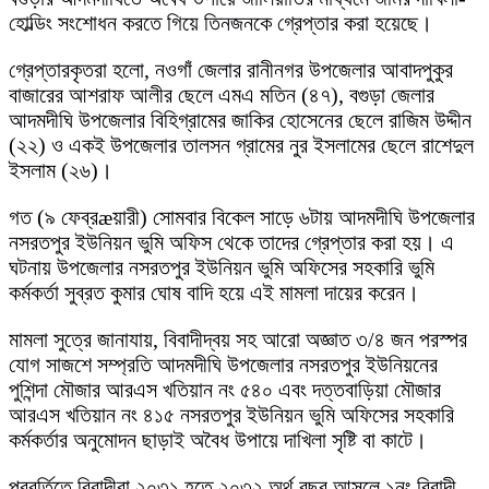
হোল্ডিং সংশোধন করতে গিয়ে তিনজনকে গ্রেপ্তার করা হয়েছে।
গ্রেপ্তারকৃতরা হলো, নওগাঁ জেলার রানীনগর উপজেলার আবাদপুকুর
বাজারের আশরাফ আলীর ছেলে এমএ মতিন (৪৭), বগুড়া জেলার
আদমদীঘি উপজেলার বিহিগ্রামের জাকির হোসেনের ছেলে রাজিম উদ্দীন
(২২) ও একই উপজেলার তালসন গ্রামের নুর ইসলামের ছেলে রাশেদুল
ইসলাম (২৬)।
গত (৯ ফেব্রæয়ারী) সোমবার বিকেল সাড়ে ৬টায় আদমদীঘি উপজেলার
নসরতপুর ইউনিয়ন ভুমি অফিস থেকে তাদের গ্রেপ্তার করা হয়। এ
ঘটনায় উপজেলার নসরতপুর ইউনিয়ন ভুমি অফিসের সহকারি ভুমি
কর্মকর্তা সুব্রত কুমার ঘোষ বাদি হয়ে এই মামলা দায়ের করেন।
মামলা সুত্রে জানাযায়, বিবাদীদ্বয় সহ আরো অজ্ঞাত ৩/৪ জন পরস্পর
যোগ সাজশে সম্প্রতি আদমদীঘি উপজেলার নসরতপুর ইউনিয়নের
পুশিন্দা মৌজার আরএস খতিয়ান নং ৫৪০ এবং দত্তবাড়িয়া মৌজার
আরএস খতিয়ান নং ৪১৫ নসরতপুর ইউনিয়ন ভুমি অফিসের সহকারি
কর্মকর্তার অনুমোদন ছাড়াই অবৈধ উপায়ে দাখিলা সৃষ্টি বা কাটে।
পরবর্তিতে বিবাদীরা ২০৩১ হতে ২০৩২ অর্থ বছর আসলে ১নং বিবাদী