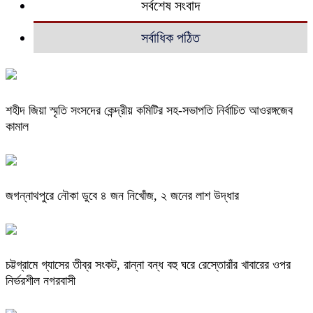
সর্বশেষ সংবাদ
সর্বাধিক পঠিত
শহীদ জিয়া স্মৃতি সংসদের কেন্দ্রীয় কমিটির সহ-সভাপতি নির্বাচিত আওরঙ্গজেব
কামাল
জগন্নাথপুরে নৌকা ডুবে ৪ জন নিখোঁজ, ২ জনের লাশ উদ্ধার
চট্টগ্রামে গ্যাসের তীব্র সংকট, রান্না বন্ধ বহু ঘরে রেস্তোরাঁর খাবারের ওপর
নির্ভরশীল নগরবাসী