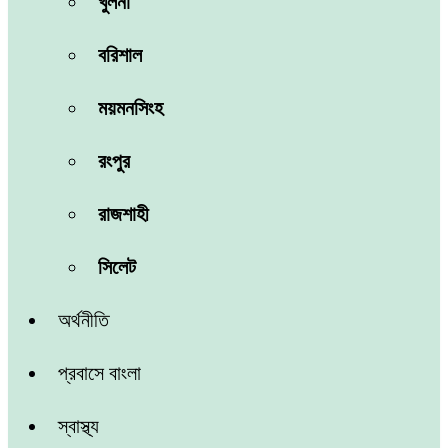
খুলনা
বরিশাল
ময়মনসিংহ
রংপুর
রাজশাহী
সিলেট
অর্থনীতি
প্রবাসে বাংলা
স্বাস্থ্য