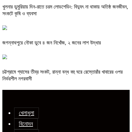
খুলনার ডুমুরিয়ায় দিন-রাতে চরম লোডশেডিং: বিদ্যুৎ না থাকায় অতিষ্ঠ জনজীবন,
সংকটে কৃষি ও ব্যবসা
জগন্নাথপুরে নৌকা ডুবে ৪ জন নিখোঁজ, ২ জনের লাশ উদ্ধার
চট্টগ্রামে গ্যাসের তীব্র সংকট, রান্না বন্ধ বহু ঘরে রেস্তোরাঁর খাবারের ওপর
নির্ভরশীল নগরবাসী
খেলাধুলা
বিনোদন