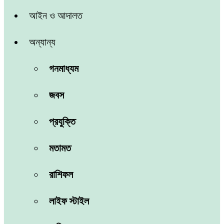
আইন ও আদালত
অন্যান্য
গনমাধ্যম
জবস
প্রযুক্তি
মতামত
রাশিফল
লাইফ স্টাইল