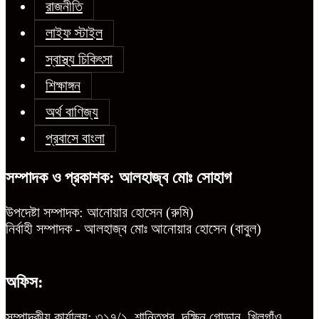
রাজনীতি
লাইফ স্টাইল
স্বাস্থ্য চিকিৎসা
শিক্ষাঙ্গন
অর্থ বাণিজ্য
প্রবাসে বাংলা
সম্পাদক ও প্রকাশক: আলহাজ্ব মোঃ সোহাগ
উপদেষ্টা সম্পাদক: আনোয়ার হোসেন (রুমি)
নির্বাহী সম্পাদক - আলহাজ্ব মোঃ আনোয়ার হোসেন (বাবুল)
অফিস:
সম্পাদকীয় কার্যালয়: ৩১৭/১, শান্তিপুর, দক্ষিন গোড়ান, খিলগাঁও,