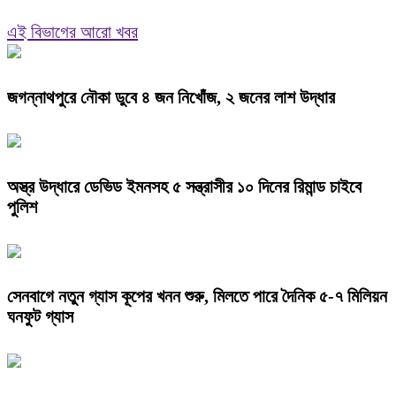
এই বিভাগের আরো খবর
জগন্নাথপুরে নৌকা ডুবে ৪ জন নিখোঁজ, ২ জনের লাশ উদ্ধার
অস্ত্র উদ্ধারে ডেভিড ইমনসহ ৫ সন্ত্রাসীর ১০ দিনের রিমান্ড চাইবে
পুলিশ
সেনবাগে নতুন গ্যাস কূপের খনন শুরু, মিলতে পারে দৈনিক ৫-৭ মিলিয়ন
ঘনফুট গ্যাস