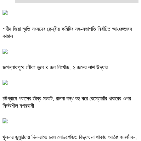
শহীদ জিয়া স্মৃতি সংসদের কেন্দ্রীয় কমিটির সহ-সভাপতি নির্বাচিত আওরঙ্গজেব
কামাল
জগন্নাথপুরে নৌকা ডুবে ৪ জন নিখোঁজ, ২ জনের লাশ উদ্ধার
চট্টগ্রামে গ্যাসের তীব্র সংকট, রান্না বন্ধ বহু ঘরে রেস্তোরাঁর খাবারের ওপর
নির্ভরশীল নগরবাসী
খুলনার ডুমুরিয়ায় দিন-রাতে চরম লোডশেডিং: বিদ্যুৎ না থাকায় অতিষ্ঠ জনজীবন,