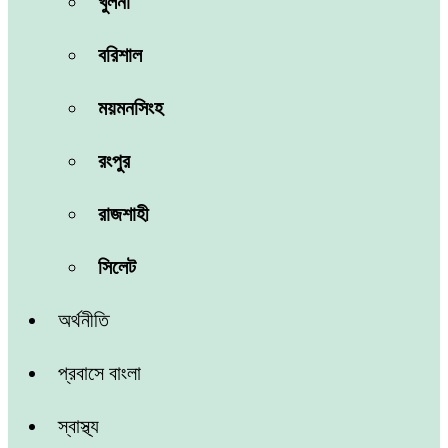
খুলনা
বরিশাল
ময়মনসিংহ
রংপুর
রাজশাহী
সিলেট
অর্থনীতি
প্রবাসে বাংলা
স্বাস্থ্য