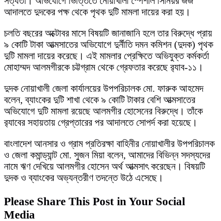
সত্যতা। অভিযোগে ভিত্তিতে নোয়াখালী স্পেশাল সিনিয়র জজ
আদালতে দুদকের পক্ষ থেকে পৃথক দুটি মামলা দায়ের করা হয়।
চলতি বছরের অক্টোবর মাসে বিষয়টি জানাজানি হলে তার বিরুদ্ধে প্রায়
৯ কোটি টাকা আত্মসাতের অভিযোগে দুর্নীতি দমন কমিশন (দুদক) পৃথক
দুটি মামলা দায়ের করেছে। এই মামলার প্রেক্ষিতে অভিযুক্ত কর্মকর্তা
মোহাম্মদ আলমগীরকে চট্টগ্রাম থেকে গ্রেফতার করেছে র‍্যাব-১১।
দুদক নোয়াখালী জেলা কার্যালয়ের উপপরিচালক মো. ফারুক আহমেদ
বলেন, ব্যাংকের দুটি শাখা থেকে ৯ কোটি টাকার বেশি আত্মসাতের
অভিযোগে দুটি মামলা রয়েছে আলমগীর হোসেনের বিরুদ্ধে। তাঁকে
র‍্যাবের সহায়তায় গ্রেপ্তারের পর আদালতে সোপর্দ করা হয়েছে।
বাংলাদেশ আনসার ও গ্রাম প্রতিরক্ষা বাহিনীর নোয়াখালীর উপপরিচালক
ও জেলা কমান্ড্যান্ট মো. সুজন মিয়া বলেন, আমাদের বিভিন্ন সদস্যদের
নামে ঋণ দেখিয়ে আলমগীর হোসেন অর্থ আত্মসাৎ করেছেন। বিষয়টি
দুদক ও ব্যাংকের অভ্যন্তরীণ তদন্তে উঠে এসেছে।
Please Share This Post in Your Social
Media