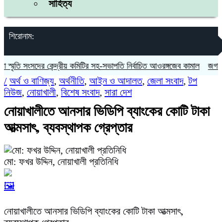
সাহিত্য
শিরোনাম:
মৃতি সংসদের কেন্দ্রীয় কমিটির সহ-সভাপতি নির্বাচিত আওরঙ্গজেব কামাল
জগন্নাথপু
/
অর্থ ও বাণিজ্য
,
অর্থনীতি
,
আইন ও আদালত
,
জেলা সংবাদ
,
টপ
নিউজ
,
নোয়াখালী
,
বিশেষ সংবাদ
,
সারা দেশ
নোয়াখালীতে আনসার ভিডিপি ব্যাংকের কোটি টাকা
আত্মসাৎ, ব্যবস্থাপক গ্রেপ্তার
মো: ফখর উদ্দিন, নোয়াখালী প্রতিনিধি
🖼️
নোয়াখালীতে আনসার ভিডিপি ব্যাংকের কোটি টাকা আত্মসাৎ,