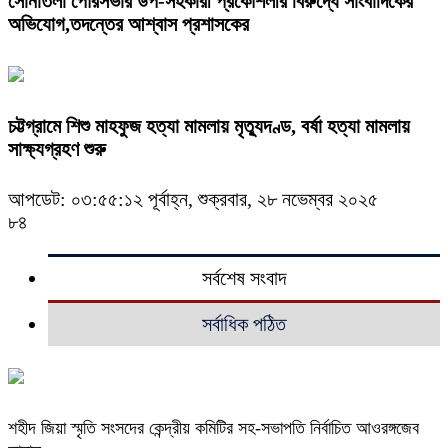
সোনাতলা পৌরসভার উপ-সহকারী প্রকৌশলীর বিরুদ্ধে সাংবাদিকের
অভিযোগ,তদন্তের আশ্বাস প্রশাসকের
চট্টগ্রামে শিশু মাহফুজ হত্যা মামলায় মৃত্যুদণ্ড, বর্ষা হত্যা মামলায়
সাক্ষ্যগ্রহণ শুরু
আপডেট: ০৩:৫৫:১২ পূর্বাহ্ন, শুক্রবার, ২৮ নভেম্বর ২০২৫
৮৪
সর্বশেষ সংবাদ
সর্বাধিক পঠিত
শহীদ জিয়া স্মৃতি সংসদের কেন্দ্রীয় কমিটির সহ-সভাপতি নির্বাচিত আওরঙ্গজেব