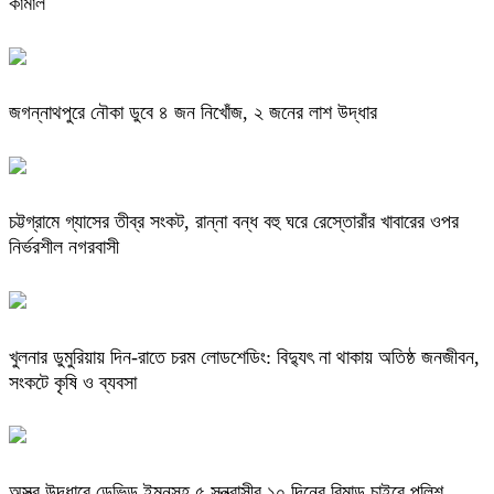
কামাল
জগন্নাথপুরে নৌকা ডুবে ৪ জন নিখোঁজ, ২ জনের লাশ উদ্ধার
চট্টগ্রামে গ্যাসের তীব্র সংকট, রান্না বন্ধ বহু ঘরে রেস্তোরাঁর খাবারের ওপর
নির্ভরশীল নগরবাসী
খুলনার ডুমুরিয়ায় দিন-রাতে চরম লোডশেডিং: বিদ্যুৎ না থাকায় অতিষ্ঠ জনজীবন,
সংকটে কৃষি ও ব্যবসা
অস্ত্র উদ্ধারে ডেভিড ইমনসহ ৫ সন্ত্রাসীর ১০ দিনের রিমান্ড চাইবে পুলিশ