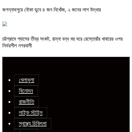
জগন্নাথপুরে নৌকা ডুবে ৪ জন নিখোঁজ, ২ জনের লাশ উদ্ধার
চট্টগ্রামে গ্যাসের তীব্র সংকট, রান্না বন্ধ বহু ঘরে রেস্তোরাঁর খাবারের ওপর
নির্ভরশীল নগরবাসী
খেলাধুলা
বিনোদন
রাজনীতি
লাইফ স্টাইল
স্বাস্থ্য চিকিৎসা