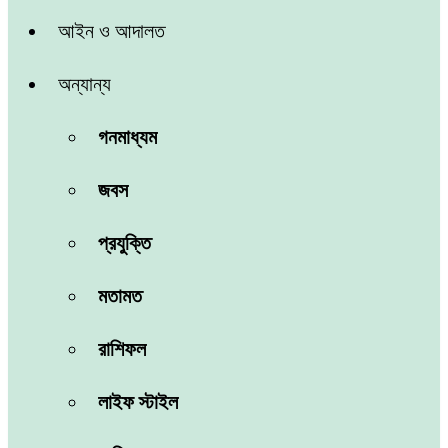
আইন ও আদালত
অন্যান্য
গনমাধ্যম
জবস
প্রযুক্তি
মতামত
রাশিফল
লাইফ স্টাইল