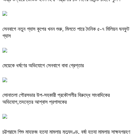
সেনবাগে নতুন গ্যাস কূপের খনন শুরু, মিলতে পারে দৈনিক ৫-৭ মিলিয়ন ঘনফুট
গ্যাস
মেয়েকে ধর্ষণের অভিযোগে সেনবাগে বাবা গ্রেপ্তার
সোনাতলা পৌরসভার উপ-সহকারী প্রকৌশলীর বিরুদ্ধে সাংবাদিকের
অভিযোগ,তদন্তের আশ্বাস প্রশাসকের
চট্টগ্রামে শিশু মাহফুজ হত্যা মামলায় মৃত্যুদণ্ড, বর্ষা হত্যা মামলায় সাক্ষ্যগ্রহণ