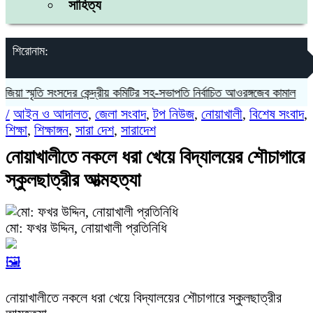
সাহিত্য
শিরোনাম:
 স্মৃতি সংসদের কেন্দ্রীয় কমিটির সহ-সভাপতি নির্বাচিত আওরঙ্গজেব কামাল
জগন্না
/
আইন ও আদালত
,
জেলা সংবাদ
,
টপ নিউজ
,
নোয়াখালী
,
বিশেষ সংবাদ
,
শিক্ষা
,
শিক্ষাঙ্গন
,
সারা দেশ
,
সারাদেশ
নোয়াখালীতে নকলে ধরা খেয়ে বিদ্যালয়ের শৌচাগারে
স্কুলছাত্রীর আত্মহত্যা
মো: ফখর উদ্দিন, নোয়াখালী প্রতিনিধি
🖼️
নোয়াখালীতে নকলে ধরা খেয়ে বিদ্যালয়ের শৌচাগারে স্কুলছাত্রীর