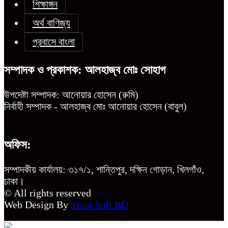
শিক্ষাঙ্গন
অর্থ বাণিজ্য
প্রবাসে বাংলা
সম্পাদক ও প্রকাশক: আলহাজ্ব মোঃ সোহাগ
উপদেষ্টা সম্পাদক: আনোয়ার হোসেন (রুমি)
নির্বাহী সম্পাদক - আলহাজ্ব মোঃ আনোয়ার হোসেন (বাবুল)
অফিস:
সম্পাদকীয় কার্যালয়: ৩১৭/১, শান্তিপুর, দক্ষিন গোড়ান, খিলগাঁও,
ঢাকা।
© All rights reserved
Web Design By
Trust Soft BD