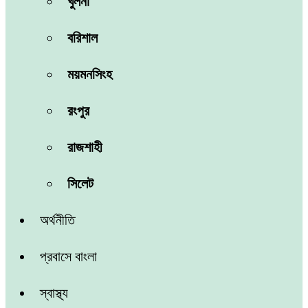
খুলনা
বরিশাল
ময়মনসিংহ
রংপুর
রাজশাহী
সিলেট
অর্থনীতি
প্রবাসে বাংলা
স্বাস্থ্য