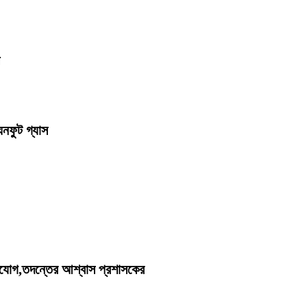
ঘনফুট গ্যাস
িযোগ,তদন্তের আশ্বাস প্রশাসকের