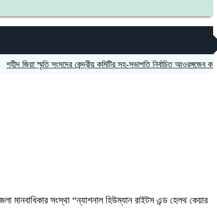
িয়া স্মৃতি সংসদের কেন্দ্রীয় কমিটির সহ-সভাপতি নির্বাচিত আওরঙ্গজেব কামাল
জগন
জেলা মানবাধিকার সংস্থা “ন্যাশনাল হিউম্যান রাইটস এন্ড হেলথ কেয়ার