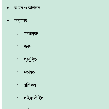
আইন ও আদালত
অন্যান্য
গনমাধ্যম
জবস
প্রযুক্তি
মতামত
রাশিফল
লাইফ স্টাইল