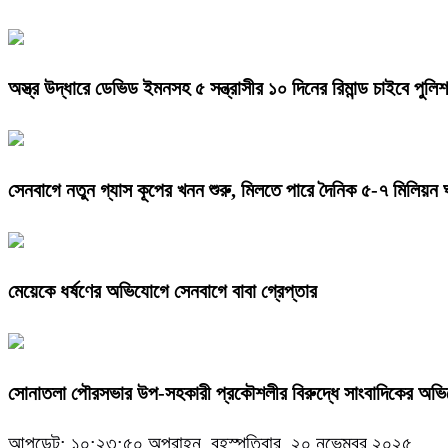
অস্ত্র উদ্ধারে ডেভিড ইমনসহ ৫ সন্ত্রাসীর ১০ দিনের রিমান্ড চাইবে পুলিশ
সেনবাগে নতুন গ্যাস কূপের খনন শুরু, মিলতে পারে দৈনিক ৫-৭ মিলিয়ন 
মেয়েকে ধর্ষণের অভিযোগে সেনবাগে বাবা গ্রেপ্তার
সোনাতলা পৌরসভার উপ-সহকারী প্রকৌশলীর বিরুদ্ধে সাংবাদিকের অভ
আপডেট: ১০:২৩:৫০ অপরাহ্ন, বৃহস্পতিবার, ২০ নভেম্বর ২০২৫