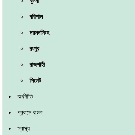
খুলনা
বরিশাল
ময়মনসিংহ
রংপুর
রাজশাহী
সিলেট
অর্থনীতি
প্রবাসে বাংলা
স্বাস্থ্য