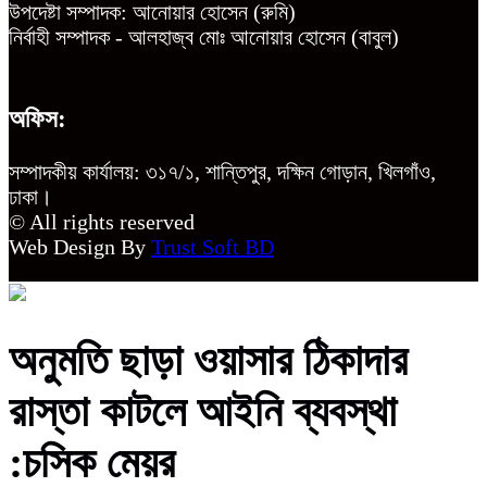
উপদেষ্টা সম্পাদক: আনোয়ার হোসেন (রুমি)
নির্বাহী সম্পাদক - আলহাজ্ব মোঃ আনোয়ার হোসেন (বাবুল)
অফিস:
সম্পাদকীয় কার্যালয়: ৩১৭/১, শান্তিপুর, দক্ষিন গোড়ান, খিলগাঁও,
ঢাকা।
© All rights reserved
Web Design By
Trust Soft BD
অনুমতি ছাড়া ওয়াসার ঠিকাদার
রাস্তা কাটলে আইনি ব্যবস্থা
:চসিক মেয়র