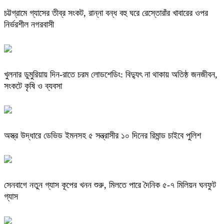
চট্টগ্রামে গ্যাসের তীব্র সংকট, রান্না বন্ধ বহু ঘরে রেস্তোরাঁর খাবারের ওপর
নির্ভরশীল নগরবাসী
খুলনার ডুমুরিয়ায় দিন-রাতে চরম লোডশেডিং: বিদ্যুৎ না থাকায় অতিষ্ঠ জনজীবন,
সংকটে কৃষি ও ব্যবসা
অস্ত্র উদ্ধারে ডেভিড ইমনসহ ৫ সন্ত্রাসীর ১০ দিনের রিমান্ড চাইবে পুলিশ
সেনবাগে নতুন গ্যাস কূপের খনন শুরু, মিলতে পারে দৈনিক ৫-৭ মিলিয়ন ঘনফুট
গ্যাস