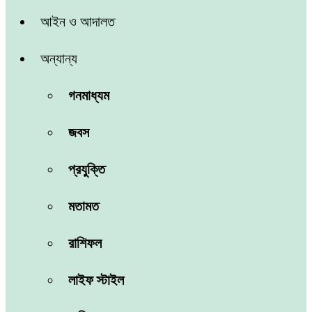
আইন ও আদালত
অন্যান্য
গনমাধ্যম
জবস
প্রযুক্তি
মতামত
রাশিফল
লাইফ স্টাইল