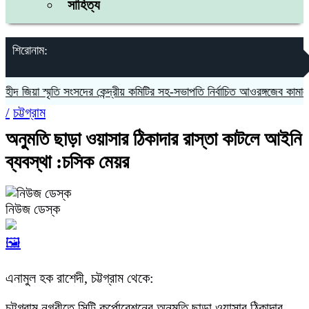
সাহিত্য
শিরোনাম:
িয়া স্মৃতি সংসদের কেন্দ্রীয় কমিটির সহ-সভাপতি নির্বাচিত আওরঙ্গজেব কামাল
জগ
/
চট্টগ্রাম
অনুমতি ছাড়া ওয়াসার ঠিকাদার রাস্তা কাটলে আইনি
ব্যবস্থা :চসিক মেয়র
নিউজ ডেস্ক
🖼️
এনামুল হক রাশেদী, চট্টগ্রাম থেকে:
চট্টগ্রাম নগরীতে সিটি কর্পোরেশনের অনুমতি ছাড়া ওয়াসার ঠিকাদার