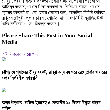
চৌধুরী, প্রধান রাজস্ব কর্মকর্তা সরোয়ার কামাল, প্রধান প্রকৌশলী
আনিসুর রহমান, প্রধান শিক্ষা কর্মকর্তা ড. কিসিঞ্জার চাকমা, প্রধান
স্বাস্থ্য কর্মকর্তা ডা. মো. ইমাম হোসেন রানা, আঞ্চলিক নির্বাহী কর্মকর্তা
রক্তিম চৌধুরী, প্রণয় চাকমা, মৌমিতা দাশ এবং নির্বাহী ম্যাজিস্ট্রেট
চৈতি সর্ববিদ্যা ও মো. জিল্লুর রহমান।
Please Share This Post in Your Social
Media
এই বিভাগের আরো খবর
চট্টগ্রামে গ্যাসের তীব্র সংকট, রান্না বন্ধ বহু ঘরে রেস্তোরাঁর খাবারের
ওপর নির্ভরশীল নগরবাসী
অস্ত্র উদ্ধারে ডেভিড ইমনসহ ৫ সন্ত্রাসীর ১০ দিনের রিমান্ড চাইবে
পুলিশ