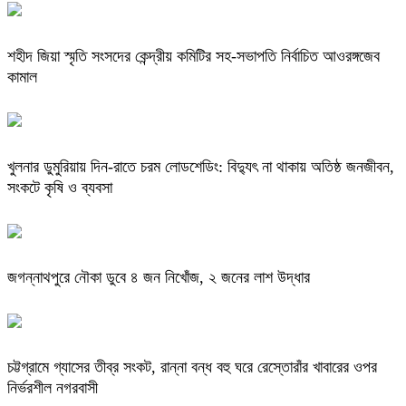
শহীদ জিয়া স্মৃতি সংসদের কেন্দ্রীয় কমিটির সহ-সভাপতি নির্বাচিত আওরঙ্গজেব
কামাল
খুলনার ডুমুরিয়ায় দিন-রাতে চরম লোডশেডিং: বিদ্যুৎ না থাকায় অতিষ্ঠ জনজীবন,
সংকটে কৃষি ও ব্যবসা
জগন্নাথপুরে নৌকা ডুবে ৪ জন নিখোঁজ, ২ জনের লাশ উদ্ধার
চট্টগ্রামে গ্যাসের তীব্র সংকট, রান্না বন্ধ বহু ঘরে রেস্তোরাঁর খাবারের ওপর
নির্ভরশীল নগরবাসী