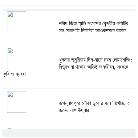
খুলনার ডুমুরিয়ায় দিন-রাতে চরম লোডশেডিং:
শহীদ জিয়া স্মৃতি সংসদের কেন্দ্রীয় কমিটির
বিদ্যুৎ না থাকায় অতিষ্ঠ জনজীবন, সংকটে
সহ-সভাপতি নির্বাচিত আওরঙ্গজেব কামাল
কৃষি ও ব্যবসা
খুলনার ডুমুরিয়ায় দিন-রাতে চরম লোডশেডিং:
অস্ত্র উদ্ধারে ডেভিড ইমনসহ ৫ সন্ত্রাসীর
বিদ্যুৎ না থাকায় অতিষ্ঠ জনজীবন, সংকটে
১০ দিনের রিমান্ড চাইবে পুলিশ
কৃষি ও ব্যবসা
সেনবাগে নতুন গ্যাস কূপের খনন শুরু, মিলতে
জগন্নাথপুরে নৌকা ডুবে ৪ জন নিখোঁজ, ২
পারে দৈনিক ৫-৭ মিলিয়ন ঘনফুট গ্যাস
জনের লাশ উদ্ধার
মেয়েকে ধর্ষণের অভিযোগে সেনবাগে বাবা