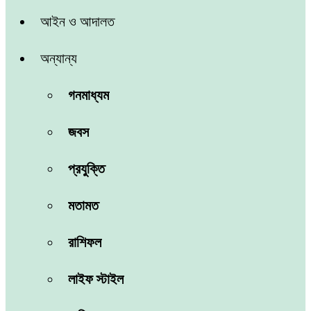
আইন ও আদালত
অন্যান্য
গনমাধ্যম
জবস
প্রযুক্তি
মতামত
রাশিফল
লাইফ স্টাইল