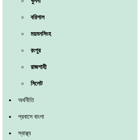
খুলনা
বরিশাল
ময়মনসিংহ
রংপুর
রাজশাহী
সিলেট
অর্থনীতি
প্রবাসে বাংলা
স্বাস্থ্য