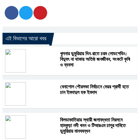
এই বিভাগের আরো খবর
খুলনার ডুমুরিয়ায় দিন-রাতে চরম লোডশেডিং:
বিদ্যুৎ না থাকায় অতিষ্ঠ জনজীবন, সংকটে কৃষি
ও ব্যবসা
বেনাপোল পৌরসভা নির্বাচনে মেয়র প্রার্থী হতে
চান ইমদাদুল হক ইমদাদ
বিলডাকাতিয়ায় স্থায়ী জলাবদ্ধতা নিরসনে
হামকুড়া নদী খনন ও টিআরএম চালুর দাবিতে
ডুমুরিয়ায় মানববন্ধন