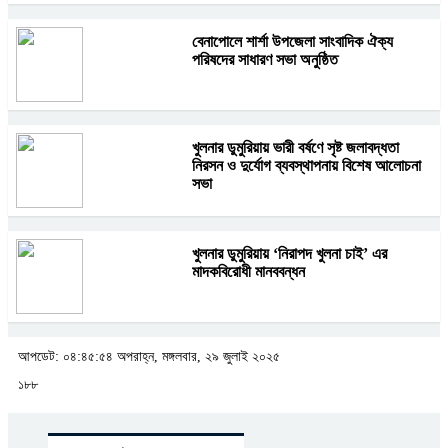
বেনাপোলে শার্শা উপজেলা সাংবাদিক ঐক্য
পরিষদের সাধারণ সভা অনুষ্ঠিত
খুলনার ডুমুরিয়ায় ভারী বর্ষণে সৃষ্ট জলাবদ্ধতা
নিরসন ও দুর্যোগ ব্যবস্থাপনায় বিশেষ আলোচনা
সভা
খুলনার ডুমুরিয়ায় ‘নিরাপদ খুলনা চাই’ এর
মাদকবিরোধী মানববন্ধন
আপডেট: ০৪:৪৫:৫৪ অপরাহ্ন, মঙ্গলবার, ২৯ জুলাই ২০২৫
১৮৮