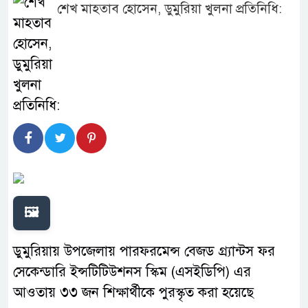
শেখ মাহতাব হোসেন, ডুমুরিয়া খুলনা প্রতিনিধি:
🖼️
ডুমুরিয়ায় উপজেলায় পারফরমেন্স বেজড গ্র্যান্টস ফর
সেকেন্ডারি ইন্সটিটিউশনস স্কিম (এসইডিপি) এর
আওতায় ৩৩ জন শিক্ষার্থীকে পুরস্কৃত করা হয়েছে