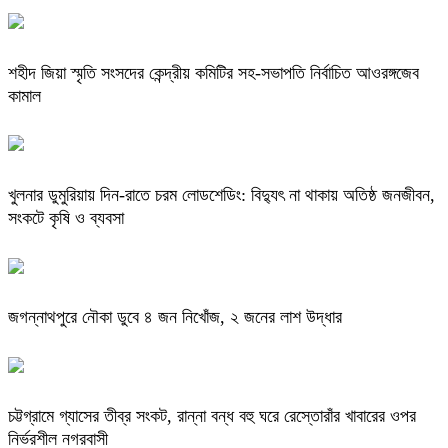
শহীদ জিয়া স্মৃতি সংসদের কেন্দ্রীয় কমিটির সহ-সভাপতি নির্বাচিত আওরঙ্গজেব
কামাল
খুলনার ডুমুরিয়ায় দিন-রাতে চরম লোডশেডিং: বিদ্যুৎ না থাকায় অতিষ্ঠ জনজীবন,
সংকটে কৃষি ও ব্যবসা
জগন্নাথপুরে নৌকা ডুবে ৪ জন নিখোঁজ, ২ জনের লাশ উদ্ধার
চট্টগ্রামে গ্যাসের তীব্র সংকট, রান্না বন্ধ বহু ঘরে রেস্তোরাঁর খাবারের ওপর
নির্ভরশীল নগরবাসী