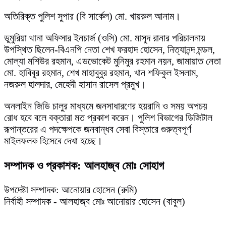
অতিরিক্ত পুলিশ সুপার (বি সার্কেল) মো. খায়রুল আনাম।
ডুমুরিয়া থানা অফিসার ইনচার্জ (ওসি) মো. মাসুদ রানার পরিচালনায়
উপস্থিত ছিলেন-বিএনপি নেতা শেখ ফরহাদ হোসেন, নিত্যানন্দ মন্ডল,
মোল্যা মশিউর রহমান, এডভোকেট মুনিমুর রহমান নয়ন, জামায়াত নেতা
মো. হাবিবুর রহমান, শেখ মাহাবুবুর রহমান, খান শফিকুল ইসলাম,
নজরুল হালদার, মেহেদী হাসান রাসেল প্রমুখ।
অনলাইন জিডি চালুর মাধ্যমে জনসাধারণের হয়রানি ও সময় অপচয়
রোধ হবে বলে বক্তারা মত প্রকাশ করেন। পুলিশ বিভাগের ডিজিটাল
রূপান্তরের এ পদক্ষেপকে জনবান্ধব সেবা বিস্তারে গুরুত্বপূর্ণ
মাইলফলক হিসেবে দেখা হচ্ছে।
সম্পাদক ও প্রকাশক: আলহাজ্ব মোঃ সোহাগ
উপদেষ্টা সম্পাদক: আনোয়ার হোসেন (রুমি)
নির্বাহী সম্পাদক - আলহাজ্ব মোঃ আনোয়ার হোসেন (বাবুল)