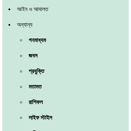
আইন ও আদালত
অন্যান্য
গনমাধ্যম
জবস
প্রযুক্তি
মতামত
রাশিফল
লাইফ স্টাইল