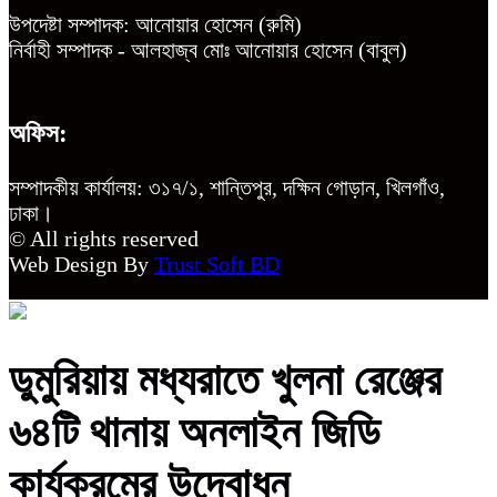
উপদেষ্টা সম্পাদক: আনোয়ার হোসেন (রুমি)
নির্বাহী সম্পাদক - আলহাজ্ব মোঃ আনোয়ার হোসেন (বাবুল)
অফিস:
সম্পাদকীয় কার্যালয়: ৩১৭/১, শান্তিপুর, দক্ষিন গোড়ান, খিলগাঁও,
ঢাকা।
© All rights reserved
Web Design By
Trust Soft BD
ডুমুরিয়ায় মধ্যরাতে খুলনা রেঞ্জের
৬৪টি থানায় অনলাইন জিডি
কার্যক্রমের উদ্বোধন