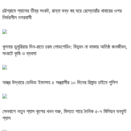
চট্টগ্রামে গ্যাসের তীব্র সংকট, রান্না বন্ধ বহু ঘরে রেস্তোরাঁর খাবারের ওপর
নির্ভরশীল নগরবাসী
খুলনার ডুমুরিয়ায় দিন-রাতে চরম লোডশেডিং: বিদ্যুৎ না থাকায় অতিষ্ঠ জনজীবন,
সংকটে কৃষি ও ব্যবসা
অস্ত্র উদ্ধারে ডেভিড ইমনসহ ৫ সন্ত্রাসীর ১০ দিনের রিমান্ড চাইবে পুলিশ
সেনবাগে নতুন গ্যাস কূপের খনন শুরু, মিলতে পারে দৈনিক ৫-৭ মিলিয়ন ঘনফুট
গ্যাস