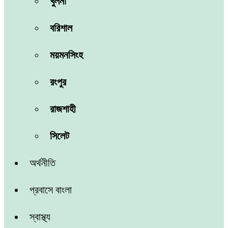
খুলনা
বরিশাল
ময়মনসিংহ
রংপুর
রাজশাহী
সিলেট
অর্থনীতি
প্রবাসে বাংলা
স্বাস্থ্য