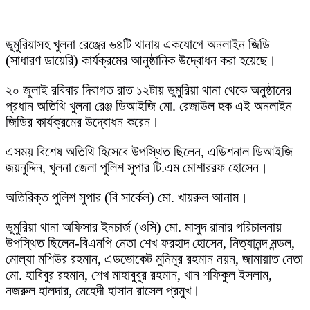
ডুমুরিয়াসহ খুলনা রেঞ্জের ৬৪টি থানায় একযোগে অনলাইন জিডি
(সাধারণ ডায়েরি) কার্যক্রমের আনুষ্ঠানিক উদ্বোধন করা হয়েছে।
২০ জুলাই রবিবার দিবাগত রাত ১২টায় ডুমুরিয়া থানা থেকে অনুষ্ঠানের
প্রধান অতিথি খুলনা রেঞ্জ ডিআইজি মো. রেজাউল হক এই অনলাইন
জিডির কার্যক্রমের উদ্বোধন করেন।
এসময় বিশেষ অতিথি হিসেবে উপস্থিত ছিলেন, এডিশনাল ডিআইজি
জয়নুদ্দিন, খুলনা জেলা পুলিশ সুপার টি.এম মোশাররফ হোসেন।
অতিরিক্ত পুলিশ সুপার (বি সার্কেল) মো. খায়রুল আনাম।
ডুমুরিয়া থানা অফিসার ইনচার্জ (ওসি) মো. মাসুদ রানার পরিচালনায়
উপস্থিত ছিলেন-বিএনপি নেতা শেখ ফরহাদ হোসেন, নিত্যানন্দ মন্ডল,
মোল্যা মশিউর রহমান, এডভোকেট মুনিমুর রহমান নয়ন, জামায়াত নেতা
মো. হাবিবুর রহমান, শেখ মাহাবুবুর রহমান, খান শফিকুল ইসলাম,
নজরুল হালদার, মেহেদী হাসান রাসেল প্রমুখ।