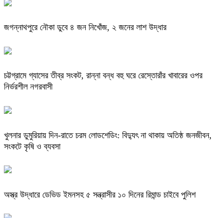
জগন্নাথপুরে নৌকা ডুবে ৪ জন নিখোঁজ, ২ জনের লাশ উদ্ধার
চট্টগ্রামে গ্যাসের তীব্র সংকট, রান্না বন্ধ বহু ঘরে রেস্তোরাঁর খাবারের ওপর
নির্ভরশীল নগরবাসী
খুলনার ডুমুরিয়ায় দিন-রাতে চরম লোডশেডিং: বিদ্যুৎ না থাকায় অতিষ্ঠ জনজীবন,
সংকটে কৃষি ও ব্যবসা
অস্ত্র উদ্ধারে ডেভিড ইমনসহ ৫ সন্ত্রাসীর ১০ দিনের রিমান্ড চাইবে পুলিশ