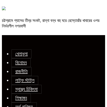
চট্টগ্রামে গ্যাসের তীব্র সংকট, রান্না বন্ধ বহু ঘরে রেস্তোরাঁর খাবারের ওপর
নির্ভরশীল নগরবাসী
খেলাধুলা
বিনোদন
রাজনীতি
লাইফ স্টাইল
স্বাস্থ্য চিকিৎসা
শিক্ষাঙ্গন
অর্থ বাণিজ্য