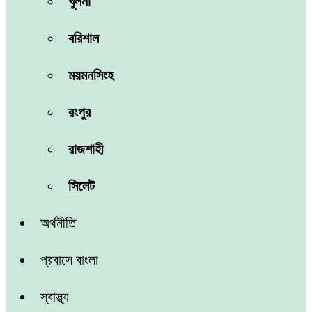
খুলনা
বরিশাল
ময়মনসিংহ
রংপুর
রাজশাহী
সিলেট
অর্থনীতি
প্রবাসে বাংলা
স্বাস্থ্য