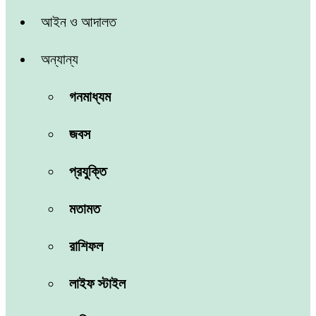
আইন ও আদালত
অন্যান্য
গনমাধ্যম
জবস
প্রযুক্তি
মতামত
রাশিফল
লাইফ স্টাইল