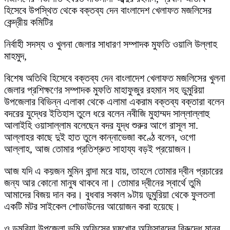
হিসেবে উপস্থিত থেকে বক্তব্য দেন বাংলাদেশ খেলাফত মজলিসের
কেন্দ্রীয় কমিটির
নির্বাহী সদস্য ও খুলনা জেলার সাধারণ সম্পাদক মুফতি ওয়ালি উল্লাহ
মাহমুদ,
বিশেষ অতিথি হিসেবে বক্তব্য দেন ‌বাংলাদেশ খেলাফত মজলিসের খুলনা
জেলার প্রশিক্ষণের সম্পাদক মুফতি মাহাফুজুর রহমান সহ ডুমুরিয়া
উপজেলার বিভিন্ন এলাকা থেকে এলামা একরাম বক্তব্য বক্তারা বলেন
বদরের যুদ্ধের ইতিহাস তুলে ধরে বলেন নবীজি মুহাম্মদ সাল্লাল্লাহু
আলাইহি ওয়াসাল্লাম বলেছেন বদর যুদ্ধ শুরুর আগে রাসূল সা.
আল্লাহর কাছে দুই হাত তুলে কান্নাভেজা কণ্ঠে বলেন, ওগো
আল্লাহ, আজ তোমার প্রতিশ্রুত সাহায্য বড়ই প্রয়োজন।
আজ যদি এ কয়জন মুমিন বান্দা মরে যায়, তাহলে তোমার দ্বীন প্রচারের
জন্য আর কোনো মানুষ থাকবে না। তোমার দ্বীনের স্বার্থে তুমি
আমাদের বিজয় দান কর। বুধবার সকাল ৯টায় ‌ডুমুরিয়া থেকে ফুলতলা
একটি মটর সাইকেল শোডাউনের আয়োজন করা হয়েছে।
ও ডুমুরিয়া উপজেলা ভূমি অফিসের ঘুষখোর অফিসারদের বিরুদ্ধে মানব