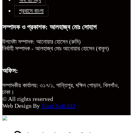
প্রবাসে বাংলা
সম্পাদক ও প্রকাশক: আলহাজ্ব মোঃ সোহাগ
উপদেষ্টা সম্পাদক: আনোয়ার হোসেন (রুমি)
নির্বাহী সম্পাদক - আলহাজ্ব মোঃ আনোয়ার হোসেন (বাবুল)
অফিস:
সম্পাদকীয় কার্যালয়: ৩১৭/১, শান্তিপুর, দক্ষিন গোড়ান, খিলগাঁও,
ঢাকা।
© All rights reserved
Web Design By
Trust Soft BD