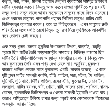
কড়াই, সরা, বাসন, মালসা ইত্যাদি দৈনন্দিন ব্যবহারের সমস্ত উপকরণ
মাটির ব্যবহার করত। কিন্তু আজ বদলে যাওয়া পৃথিবীতে প্রায় সবই
নতুন রূপ। নতুন সাজে আবার নতুনভাবে মানুষের কাছে ফিরে এসেছে।
এখন গ্রামের মানুষের পাশাপাশি শহরের শিক্ষিত মানুষও মাটির তৈরি
জিনিসপত্র ব্যবহার করেন। তবে তা বিচিত্ররূপে। এখন মানুষের রুচি
পরিবর্তনের সঙ্গে সঙ্গতি রেখে নিত্যনতুন রূপ দিয়ে মৃৎশিল্পকে আকর্ষণীয়
করে তোলার চেষ্টা করছে।
এক সময় খুলনা জেলার ডুমুরিয়া উপজেলার টিপনা, রান্নাই, চেচুড়ি
গ্রামে ছিল মাটির তৈরি পণ্যসামগ্রীর সমাহার। বিভিন্ন বাজারে ছিল
মাটির তৈরি হাঁড়ি-পাতিলসহ অন্যান্য সামগ্রীর দোকান। কিন্তু এখন
আর কুমারদের তৈরি এসব পণ্য দেখা মেলে না। ডুমুরিয়া, চুকনগর
বাজারে পাতিল দোকান নামে কুমারদের একটি দোকান রয়েছে। এখানে
দৃষ্টি নন্দন মাটির সামগ্রী কলসি, হাঁড়ি-পাতিল, সরা, মটকা, দৈ-পাতিল,
মুচি ঘট, মুচি বাতি, মিষ্টির পাতিল, রসের হাঁড়ি, ফুলের টব, চাড়ার টব,
জলকান্দা, মাটির ব্যাংক, ঘটি, খোঁড়া, বাটি, জালের চাকা, প্রতিমা, বাসন-
কোসন, ব্যবহারিক জিনিসপত্র ও খেলনা সামগ্রী ইত্যাদি পাওয়া যায়।
তারাও অস্তিত্বে টিকিয়ে রাখার জন্য লড়াই করে কোনোরকম নিজেদের
অবস্থান জানান দিচ্ছে।