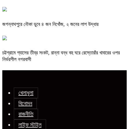
জগন্নাথপুরে নৌকা ডুবে ৪ জন নিখোঁজ, ২ জনের লাশ উদ্ধার
চট্টগ্রামে গ্যাসের তীব্র সংকট, রান্না বন্ধ বহু ঘরে রেস্তোরাঁর খাবারের ওপর
নির্ভরশীল নগরবাসী
খেলাধুলা
বিনোদন
রাজনীতি
লাইফ স্টাইল