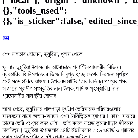
{},"tools_used":
{},"is_sticker":false,"edited_sinc
🖼️
শেখ মাহতাব হোসেন, ডুমুরিয়া, খুলনা থেকে:
খুলনার ডুমুরিয়া উপজেলার হাটবাজারে প্লাস্টিকসামগ্রীর বিভিন্ন
ব্যবহারিক জিনিসপত্রের ভিড়ে বিলুপ্ত হচ্ছে দেশের চিরচেনা মৃৎশিল্প।
সেই সঙ্গে হারিয়ে যাওয়ার উপক্রম মাটির তৈরি বিভিন্ন পণ্যের পসরা
সাজানো গ্রামীণ সংস্কৃতির নানা উপকরণাদি ও গৃহস্থালির নানা
প্রয়োজনীয় সামগ্রীর দোকান।
জানা গেছে, ডুমুরিয়ার পালপাড়া মৃৎশিল্প তৈরিকারক পরিবারগুলোর
সদস্যদের মাঝে অভাব-অনটন এখন নৈমিত্তিক ব্যাপার। কারণ বাজারে
তাদের তৈরি পণ্যের কদর নেই। তাই বদলে যাচ্ছে কুমারপাড়ার জীবনের
চালচিত্র। ডুমুরিয়া উপজেলার ১৪টি ইউনিয়নের ১২৬ ওয়ার্ড ও গ্রামের
প্রায় শতাধিক পরিবার এই পেশার সঙ্গে জড়িত।