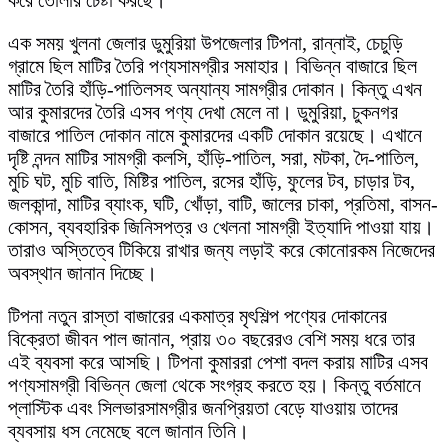
এক সময় খুলনা জেলার ডুমুরিয়া উপজেলার টিপনা, রান্নাই, চেচুড়ি
গ্রামে ছিল মাটির তৈরি পণ্যসামগ্রীর সমাহার। বিভিন্ন বাজারে ছিল
মাটির তৈরি হাঁড়ি-পাতিলসহ অন্যান্য সামগ্রীর দোকান। কিন্তু এখন
আর কুমারদের তৈরি এসব পণ্য দেখা মেলে না। ডুমুরিয়া, চুকনগর
বাজারে পাতিল দোকান নামে কুমারদের একটি দোকান রয়েছে। এখানে
দৃষ্টি নন্দন মাটির সামগ্রী কলসি, হাঁড়ি-পাতিল, সরা, মটকা, দৈ-পাতিল,
মুচি ঘট, মুচি বাতি, মিষ্টির পাতিল, রসের হাঁড়ি, ফুলের টব, চাড়ার টব,
জলকান্দা, মাটির ব্যাংক, ঘটি, খোঁড়া, বাটি, জালের চাকা, প্রতিমা, বাসন-
কোসন, ব্যবহারিক জিনিসপত্র ও খেলনা সামগ্রী ইত্যাদি পাওয়া যায়।
তারাও অস্তিত্বে টিকিয়ে রাখার জন্য লড়াই করে কোনোরকম নিজেদের
অবস্থান জানান দিচ্ছে।
টিপনা নতুন রাস্তা বাজারের একমাত্র মৃৎশিল্প পণ্যের দোকানের
বিক্রেতা জীবন পাল জানান, প্রায় ৩০ বছরেরও বেশি সময় ধরে তার
এই ব্যবসা করে আসছি। টিপনা কুমাররা পেশা বদল করায় মাটির এসব
পণ্যসামগ্রী বিভিন্ন জেলা থেকে সংগ্রহ করতে হয়। কিন্তু বর্তমানে
প্লাস্টিক এবং সিলভারসামগ্রীর জনপ্রিয়তা বেড়ে যাওয়ায় তাদের
ব্যবসায় ধস নেমেছে বলে জানান তিনি।