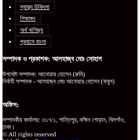
স্বাস্থ্য চিকিৎসা
শিক্ষাঙ্গন
অর্থ বাণিজ্য
প্রবাসে বাংলা
সম্পাদক ও প্রকাশক: আলহাজ্ব মোঃ সোহাগ
উপদেষ্টা সম্পাদক: আনোয়ার হোসেন (রুমি)
নির্বাহী সম্পাদক - আলহাজ্ব মোঃ আনোয়ার হোসেন (বাবুল)
অফিস:
সম্পাদকীয় কার্যালয়: ৩১৭/১, শান্তিপুর, দক্ষিন গোড়ান, খিলগাঁও,
ঢাকা।
© All rights reserved