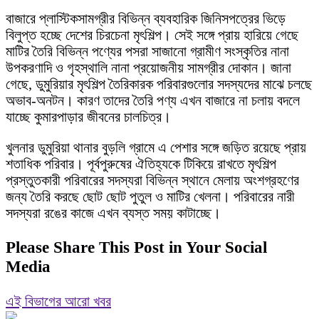
বাজারে প্লাস্টিকসামগ্রীর বিভিন্ন ব্যবহারিক জিনিসপত্রের ভিড়ে
বিলুপ্ত হচ্ছে দেশের চিরচেনা মৃৎশিল্প। সেই সঙ্গে প্রায় হারিয়ে গেছে
মাটির তৈরি বিভিন্ন পণ্যের পসরা সাজানো গ্রামীণ সংস্কৃতির নানা
উপকরণাদি ও গৃহস্থালি নানা প্রয়োজনীয় সামগ্রীর দোকান। জানা
গেছে, ডুমুরিয়ার মৃৎশিল্প তৈরিকারক পরিবারগুলোর সদস্যদের মাঝে চলছে
অভাব-অনটন। কারণ তাদের তৈরি পণ্য এখন বাজারে না চলায় বদলে
যাচ্ছে কুমারপাড়ার জীবনের চালচিত্র।
খুলনার ডুমুরিয়া থানার বুড়লি গ্রামে এ পেশার সঙ্গে জড়িত রয়েছে প্রায়
শতাধিক পরিবার। পূর্বপুরুষের ঐতিহ্যকে টিকিয়ে রাখতে মৃৎশিল্প
প্রস্তুতকারী পরিবারের সদস্যরা বিভিন্ন স্থানে মেলায় অংশগ্রহণের
জন্য তৈরি করছে ছোট ছোট পুতুল ও মাটির খেলনা। পরিবারের নারী
সদস্যরা রঙের কাজে এখন ব্যস্ত সময় কাটাচ্ছে।
Please Share This Post in Your Social
Media
এই বিভাগের আরো খবর