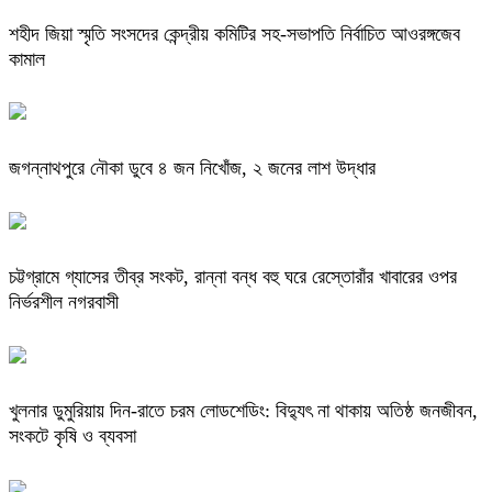
শহীদ জিয়া স্মৃতি সংসদের কেন্দ্রীয় কমিটির সহ-সভাপতি নির্বাচিত আওরঙ্গজেব
কামাল
জগন্নাথপুরে নৌকা ডুবে ৪ জন নিখোঁজ, ২ জনের লাশ উদ্ধার
চট্টগ্রামে গ্যাসের তীব্র সংকট, রান্না বন্ধ বহু ঘরে রেস্তোরাঁর খাবারের ওপর
নির্ভরশীল নগরবাসী
খুলনার ডুমুরিয়ায় দিন-রাতে চরম লোডশেডিং: বিদ্যুৎ না থাকায় অতিষ্ঠ জনজীবন,
সংকটে কৃষি ও ব্যবসা