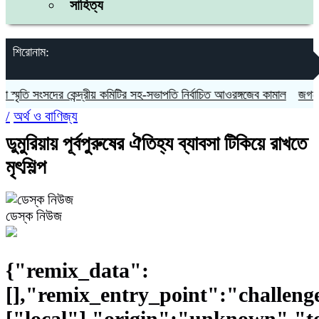
সাহিত্য
শিরোনাম:
সংসদের কেন্দ্রীয় কমিটির সহ-সভাপতি নির্বাচিত আওরঙ্গজেব কামাল
জগন্নাথপুরে ন
/
অর্থ ও বাণিজ্য
ডুমুরিয়ায় পূর্বপুরুষের ঐতিহ্য ব্যাবসা টিকিয়ে রাখতে
মৃৎশিল্প
ডেস্ক নিউজ
{"remix_data":
[],"remix_entry_point":"challeng
["local"],"origin":"unknown","t