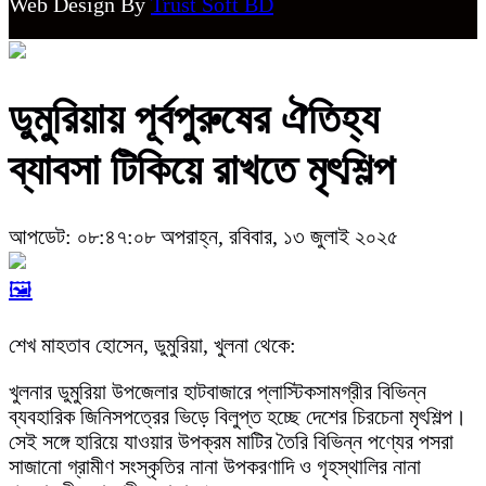
Web Design By
Trust Soft BD
ডুমুরিয়ায় পূর্বপুরুষের ঐতিহ্য
ব্যাবসা টিকিয়ে রাখতে মৃৎশিল্প
আপডেট: ০৮:৪৭:০৮ অপরাহ্ন, রবিবার, ১৩ জুলাই ২০২৫
🖼️
শেখ মাহতাব হোসেন, ডুমুরিয়া, খুলনা থেকে:
খুলনার ডুমুরিয়া উপজেলার হাটবাজারে প্লাস্টিকসামগ্রীর বিভিন্ন
ব্যবহারিক জিনিসপত্রের ভিড়ে বিলুপ্ত হচ্ছে দেশের চিরচেনা মৃৎশিল্প।
সেই সঙ্গে হারিয়ে যাওয়ার উপক্রম মাটির তৈরি বিভিন্ন পণ্যের পসরা
সাজানো গ্রামীণ সংস্কৃতির নানা উপকরণাদি ও গৃহস্থালির নানা