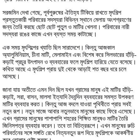
সরজমিন দেখা গেছে, পূর্বপুরুষের ঐতিহ্য টিকিয়ে রাখতে মৃৎশিল্প
প্রস্তুতকারী পরিবারের সদস্যরা বিভিন্ন স্থানে মেলায় অংশগ্রহণের
জন্য তৈরি করছে ছোট ছোট পুতুল ও মাটির খেলনা। পরিবারের নারী
সদস্যরা রঙের কাজে এখন ব্যস্ত সময় কাটাচ্ছে।
এক সময় মৃৎশিল্পের খ্যাতি ছিল সারাদেশে। কিন্তু আজকাল
অ্যালুমিনিয়াম, চীনা মাটি, মেলামাইন এবং বিশেষ করে সিলভারের হাঁড়ি-
কড়াই প্রচুর উৎপাদন ও ব্যবহারের ফলে মৃৎশিল্প হারিয়ে যেতে বসেছে।
কথিত আছে এ মৃৎশিল্প প্রায় দুই থেকে আড়াই শত বছর ধরে চলে
আসছে।
জানা যায় অতীতে এমন দিন ছিল যখন গ্রামের মানুষ এই মাটির হাঁড়ি-
কড়াই, সরা, বাসন, মালসা ইত্যাদি দৈনন্দিন ব্যবহারের সমস্ত উপকরণ
মাটির ব্যবহার করত। কিন্তু আজ বদলে যাওয়া পৃথিবীতে প্রায় সবই
নতুন রূপ। নতুন সাজে আবার নতুনভাবে মানুষের কাছে ফিরে এসেছে।
এখন গ্রামের মানুষের পাশাপাশি শহরের শিক্ষিত মানুষও মাটির তৈরি
জিনিসপত্র ব্যবহার করেন। তবে তা বিচিত্ররূপে। এখন মানুষের রুচি
পরিবর্তনের সঙ্গে সঙ্গতি রেখে নিত্যনতুন রূপ দিয়ে মৃৎশিল্পকে আকর্ষণীয়
করে তোলার চেষ্টা করছে।