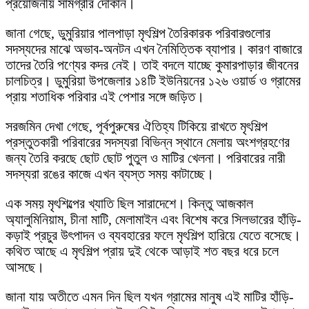
প্রয়োজনীয় সামগ্রীর দোকান।
জানা গেছে, ডুমুরিয়ার পালপাড়া মৃৎশিল্প তৈরিকারক পরিবারগুলোর
সদস্যদের মাঝে অভাব-অনটন এখন নৈমিত্তিক ব্যাপার। কারণ বাজারে
তাদের তৈরি পণ্যের কদর নেই। তাই বদলে যাচ্ছে কুমারপাড়ার জীবনের
চালচিত্র। ডুমুরিয়া উপজেলার ১৪টি ইউনিয়নের ১২৬ ওয়ার্ড ও গ্রামের
প্রায় শতাধিক পরিবার এই পেশার সঙ্গে জড়িত।
সরজমিন দেখা গেছে, পূর্বপুরুষের ঐতিহ্য টিকিয়ে রাখতে মৃৎশিল্প
প্রস্তুতকারী পরিবারের সদস্যরা বিভিন্ন স্থানে মেলায় অংশগ্রহণের
জন্য তৈরি করছে ছোট ছোট পুতুল ও মাটির খেলনা। পরিবারের নারী
সদস্যরা রঙের কাজে এখন ব্যস্ত সময় কাটাচ্ছে।
এক সময় মৃৎশিল্পের খ্যাতি ছিল সারাদেশে। কিন্তু আজকাল
অ্যালুমিনিয়াম, চীনা মাটি, মেলামাইন এবং বিশেষ করে সিলভারের হাঁড়ি-
কড়াই প্রচুর উৎপাদন ও ব্যবহারের ফলে মৃৎশিল্প হারিয়ে যেতে বসেছে।
কথিত আছে এ মৃৎশিল্প প্রায় দুই থেকে আড়াই শত বছর ধরে চলে
আসছে।
জানা যায় অতীতে এমন দিন ছিল যখন গ্রামের মানুষ এই মাটির হাঁড়ি-