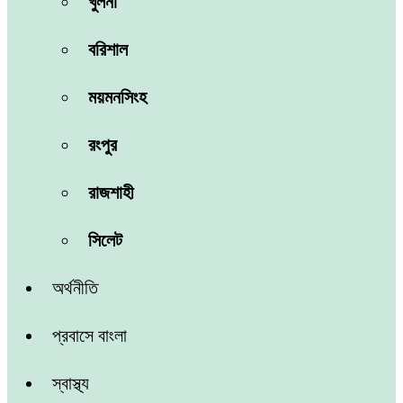
খুলনা
বরিশাল
ময়মনসিংহ
রংপুর
রাজশাহী
সিলেট
অর্থনীতি
প্রবাসে বাংলা
স্বাস্থ্য