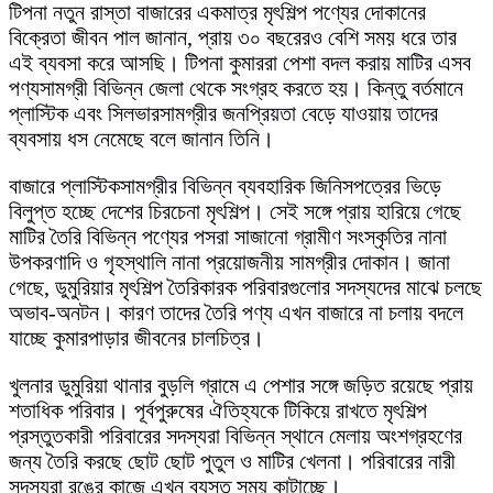
টিপনা নতুন রাস্তা বাজারের একমাত্র মৃৎশিল্প পণ্যের দোকানের
বিক্রেতা জীবন পাল জানান, প্রায় ৩০ বছরেরও বেশি সময় ধরে তার
এই ব্যবসা করে আসছি। টিপনা কুমাররা পেশা বদল করায় মাটির এসব
পণ্যসামগ্রী বিভিন্ন জেলা থেকে সংগ্রহ করতে হয়। কিন্তু বর্তমানে
প্লাস্টিক এবং সিলভারসামগ্রীর জনপ্রিয়তা বেড়ে যাওয়ায় তাদের
ব্যবসায় ধস নেমেছে বলে জানান তিনি।
বাজারে প্লাস্টিকসামগ্রীর বিভিন্ন ব্যবহারিক জিনিসপত্রের ভিড়ে
বিলুপ্ত হচ্ছে দেশের চিরচেনা মৃৎশিল্প। সেই সঙ্গে প্রায় হারিয়ে গেছে
মাটির তৈরি বিভিন্ন পণ্যের পসরা সাজানো গ্রামীণ সংস্কৃতির নানা
উপকরণাদি ও গৃহস্থালি নানা প্রয়োজনীয় সামগ্রীর দোকান। জানা
গেছে, ডুমুরিয়ার মৃৎশিল্প তৈরিকারক পরিবারগুলোর সদস্যদের মাঝে চলছে
অভাব-অনটন। কারণ তাদের তৈরি পণ্য এখন বাজারে না চলায় বদলে
যাচ্ছে কুমারপাড়ার জীবনের চালচিত্র।
খুলনার ডুমুরিয়া থানার বুড়লি গ্রামে এ পেশার সঙ্গে জড়িত রয়েছে প্রায়
শতাধিক পরিবার। পূর্বপুরুষের ঐতিহ্যকে টিকিয়ে রাখতে মৃৎশিল্প
প্রস্তুতকারী পরিবারের সদস্যরা বিভিন্ন স্থানে মেলায় অংশগ্রহণের
জন্য তৈরি করছে ছোট ছোট পুতুল ও মাটির খেলনা। পরিবারের নারী
সদস্যরা রঙের কাজে এখন ব্যস্ত সময় কাটাচ্ছে।