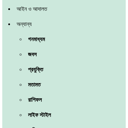
আইন ও আদালত
অন্যান্য
গনমাধ্যম
জবস
প্রযুক্তি
মতামত
রাশিফল
লাইফ স্টাইল