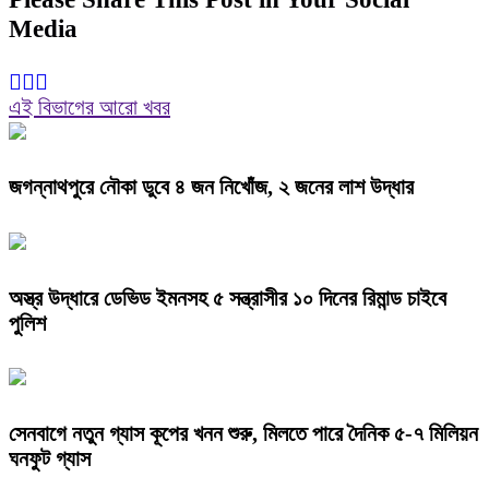
Media
এই বিভাগের আরো খবর
জগন্নাথপুরে নৌকা ডুবে ৪ জন নিখোঁজ, ২ জনের লাশ উদ্ধার
অস্ত্র উদ্ধারে ডেভিড ইমনসহ ৫ সন্ত্রাসীর ১০ দিনের রিমান্ড চাইবে
পুলিশ
সেনবাগে নতুন গ্যাস কূপের খনন শুরু, মিলতে পারে দৈনিক ৫-৭ মিলিয়ন
ঘনফুট গ্যাস