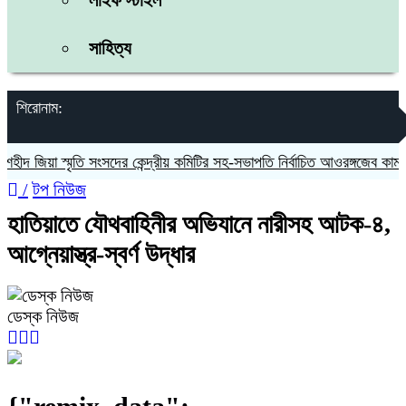
লাইফ স্টাইল
সাহিত্য
শিরোনাম:
া স্মৃতি সংসদের কেন্দ্রীয় কমিটির সহ-সভাপতি নির্বাচিত আওরঙ্গজেব কামাল
জগন
/
টপ নিউজ
হাতিয়াতে যৌথবাহিনীর অভিযানে নারীসহ আটক-৪,
আগ্নেয়াস্ত্র-স্বর্ণ উদ্ধার
ডেস্ক নিউজ