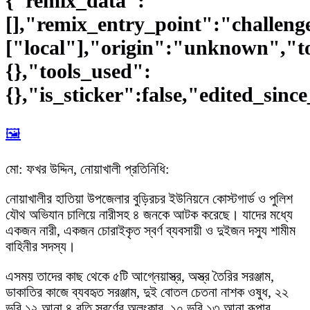
{"remix_data":
[],"remix_entry_point":"challeng
["local"],"origin":"unknown","t
{},"tools_used":
{},"is_sticker":false,"edited_sinc
🖼️
মো: ফখর উদ্দিন, নোয়াখালী প্রতিনিধি:
নোয়াখালীর হাতিয়া উপজেলার বুড়িরচর ইউনিয়নে কোস্টগার্ড ও পুলিশ
যৌথ অভিযান চালিয়ে নারীসহ ৪ জনকে আটক করেছে। যাদের মধ্যে
একজন নারী, একজন চোরাইকৃত স্বর্ণ ব্যবসায়ী ও দুইজন দস্যু শামীম
বাহিনীর সদস্য।
এসময় তাদের কাছ থেকে ৫টি আগ্নেয়াস্ত্র, অস্ত্র তৈরির সরঞ্জাম,
ডাকাতির কাজে ব্যবহৃত সরঞ্জাম, দুই বোতল চেতনা নাশক ওষুধ, ২২
ভরি ১২ আনা ৪ রতি স্বর্ণের অলংকার, ১০ ভরি ১৩ আনা রূপার