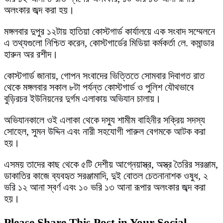
অলংকার জব্দ করা হয়।
মঙ্গলবার দুপুর ১২টায় হাতিয়া কোস্টগার্ড কার্যালয়ে এক সংবাদ সম্মেলনে
এ তথ্যগুলো নিশ্চিত করেন, কোস্টগার্ডের মিডিয়া কর্মকর্তা লে. কমান্ডার
হারুন অর রশীদ।
কোস্টগার্ড জানায়, গোপন সংবাদের ভিত্তিতে সোমবার দিবাগত রাত
থেকে মঙ্গলবার সকাল ৮টা পর্যন্ত কোস্টগার্ড ও পুলিশ যৌথভাবে
বুড়িরচর ইউনিয়নের দুর্গম এলাকায় অভিযান চালায়।
অভিযানকালে ওই এলাকা থেকে দস্যু শামীম বাহিনীর সক্রিয় সদস্য
সোহেল, সুমন উদ্দিন এবং নারী সহযোগী পারুল বেগমকে আটক করা
হয়।
এসময় তাদের কাছ থেকে ৫টি দেশীয় আগ্নেয়াস্ত্র, অস্ত্র তৈরির সরঞ্জাম,
ডাকাতির কাজে ব্যবহৃত সরঞ্জামাদি, দুই বোতল চেতনানাশক ওষুধ, ২
ভরি ১২ আনা স্বর্ণ এবং ১০ ভরি ১৩ আনা রূপার অলংকার জব্দ করা
হয়।
Please Share This Post in Your Social