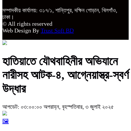
সম্পাদকীয় কার্যালয়: ৩১৭/১, শান্তিপুর, দক্ষিন গোড়ান, খিলগাঁও,
ঢাকা।
© All rights reserved
Web Design By
Trust Soft BD
হাতিয়াতে যৌথবাহিনীর অভিযানে
নারীসহ আটক-৪, আগ্নেয়াস্ত্র-স্বর্ণ
উদ্ধার
আপডেট: ০৩:০০:০০ অপরাহ্ন, বৃহস্পতিবার, ৩ জুলাই ২০২৫
🖼️