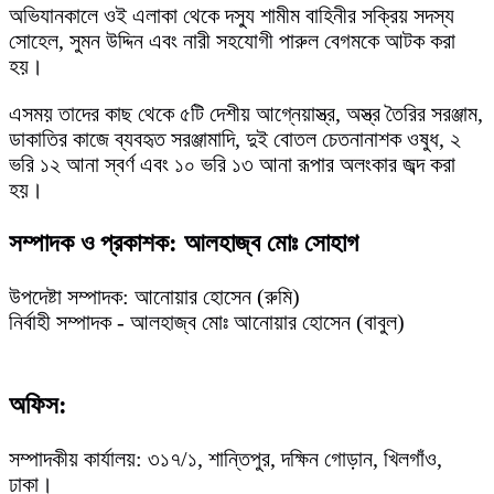
অভিযানকালে ওই এলাকা থেকে দস্যু শামীম বাহিনীর সক্রিয় সদস্য
সোহেল, সুমন উদ্দিন এবং নারী সহযোগী পারুল বেগমকে আটক করা
হয়।
এসময় তাদের কাছ থেকে ৫টি দেশীয় আগ্নেয়াস্ত্র, অস্ত্র তৈরির সরঞ্জাম,
ডাকাতির কাজে ব্যবহৃত সরঞ্জামাদি, দুই বোতল চেতনানাশক ওষুধ, ২
ভরি ১২ আনা স্বর্ণ এবং ১০ ভরি ১৩ আনা রূপার অলংকার জব্দ করা
হয়।
সম্পাদক ও প্রকাশক: আলহাজ্ব মোঃ সোহাগ
উপদেষ্টা সম্পাদক: আনোয়ার হোসেন (রুমি)
নির্বাহী সম্পাদক - আলহাজ্ব মোঃ আনোয়ার হোসেন (বাবুল)
অফিস:
সম্পাদকীয় কার্যালয়: ৩১৭/১, শান্তিপুর, দক্ষিন গোড়ান, খিলগাঁও,
ঢাকা।