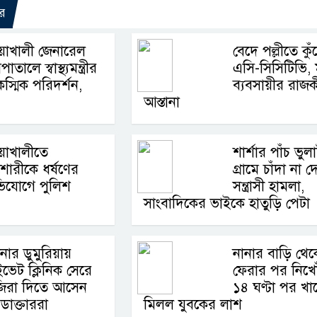
র
য়াখালী জেনারেল
বেদে পল্লীতে কু
াতালে স্বাস্থ্যমন্ত্রীর
এসি-সিসিটিভি,
স্মিক পরিদর্শন,
ব্যবসায়ীর রাজ
আস্তানা
য়াখালীতে
শার্শার পাঁচ ভুল
শোরীকে ধর্ষণের
গ্রামে চাঁদা না 
িযোগে পুলিশ
সন্ত্রাসী হামলা,
সাংবাদিকের ভাইকে হাতুড়ি পেটা
নার ডুমুরিয়ায়
নানার বাড়ি থেক
াইভেট ক্লিনিক সেরে
ফেরার পর নিখো
জিরা দিতে আসেন
১৪ ঘণ্টা পর খা
ডাক্তাররা
মিলল যুবকের লাশ