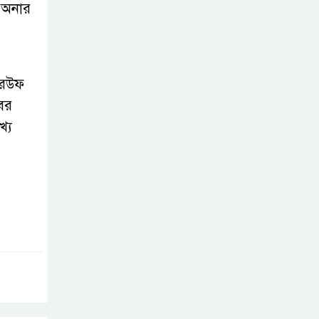
ফ অনার
ব্যবসা
অস্ত্র উদ্ধারে ডেভিড
ইমনসহ ৫ সন্ত্রাসীর
র রউফ
১০ দিনের রিমান্ড
বের
চাইবে পুলিশ
্য
সেনবাগে নতুন গ্যাস
কূপের খনন শুরু,
মিলতে পারে দৈনিক
৫-৭ মিলিয়ন ঘনফুট গ্যাস
মেয়েকে ধর্ষণের
অভিযোগে সেনবাগে
বাবা গ্রেপ্তার