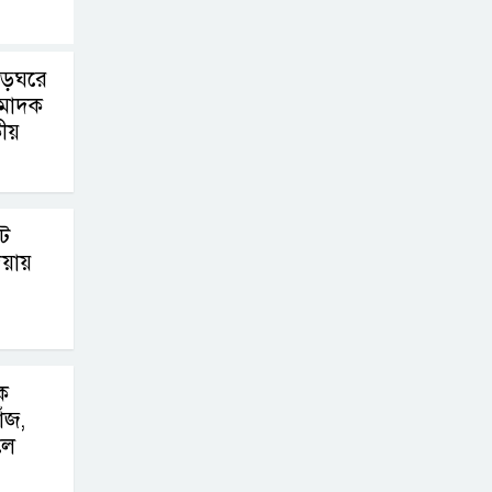
সোনাতলা পৌরসভার
উপ-সহকারী
ঁড়েঘরে
প্রকৌশলীর বিরুদ্ধে
 মাদক
সাংবাদিকের অভিযোগ,তদন্তের আশ্বাস
কীয়
প্রশাসকের
চট্টগ্রামে শিশু মাহফুজ
াট
হত্যা মামলায়
দেয়ায়
মৃত্যুদণ্ড, বর্ষা হত্যা
মামলায় সাক্ষ্যগ্রহণ শুরু
উন্নয়ন কে প্রাধান্য
দিয়ে বগুড়ার
ে
ঁজ,
সোনাতলা পৌরসভার
লে
২০২৬/২০২৭ অর্থ বছরের বাজেট ঘোষণা