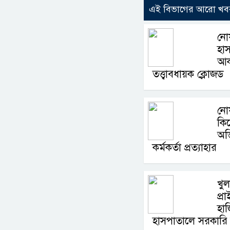
এই বিভাগের আরো খব
নো
হাসপ
আক
তত্ত্বাবধায়ক ক্লোজড
নো
কি
অভ
কর্মকর্তা প্রত্যাহার
খুল
প্র
হা
হাসপাতালে সরকারি 