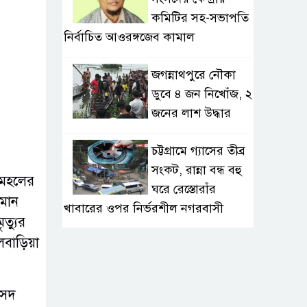
কমিটির সহ-সভাপতি
নির্বাচিত আওরঙ্গজেব কামাল
জগন্নাথপুরে নৌকা
ডুবে ৪ জন নিখোঁজ, ২
জনের লাশ উদ্ধার
চট্টগ্রামে গ্যাসের তীব্র
সংকট, রান্না বন্ধ বহু
ন মহলের
ঘরে রেস্তোরাঁর
হমান
খাবারের ওপর নির্ভরশীল নগরবাসী
ত্যুর
াড়িয়া
খুলনার ডুমুরিয়ায়
দিন-রাতে চরম
লোডশেডিং: বিদ্যুৎ না
ংসদ
থাকায় অতিষ্ঠ জনজীবন, সংকটে কৃষি ও