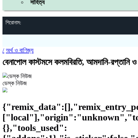
সাহিত্য
শিরোনাম:
/
অর্থ ও বাণিজ্য
বেনাপোল কাস্টমসে কলমবিরতি, আমদানি-রপ্তানি ও 
ডেস্ক নিউজ
{"remix_data":[],"remix_entry_po
["local"],"origin":"unknown","t
{},"tools_used":