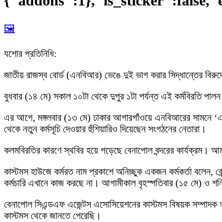
{"addons":1},"is_sticker":false,"
🖼️
যশোর প্রতিনিধি:
জাতীয় রাজস্ব বোর্ড (এনবিআর) ভেঙে দুই ভাগ করার সিদ্ধান্তের বিরুদ্
বুধবার (১৪ মে) সকাল ১০টা থেকে দুপুর ১টা পর্যন্ত এই কর্মবিরতি পা
এর আগে, মঙ্গলবার (১৩ মে) ঢাকার আগারগাঁওয়ে এনবিআরের সামনে ‘এন
থেকে নতুন কর্মসূচি দেওয়ার হুঁশিয়ারিও দিয়েছেন সংগঠনের নেতারা।
কলমবিরতির কারণে স্থবির হয়ে পড়েছে বেনাপোল বন্দরের কার্যক্রম। আমদা
কাস্টমস হাউজে কর্মরত নাম প্রকাশে অনিচ্ছুক একজন কর্মকর্তা বলেন, 
কর্মচারি এখানে কাজ করছে না। আগামীকাল বৃহস্পতিবার (১৫ মে) ও শন
বেনাপোল সিএন্ডএফ এজেন্টস এসোসিয়েশনের কাস্টমস বিষয়ক সম্পাদক 
কাস্টমস থেকে জানতে পেরেছি।