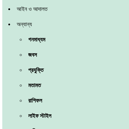
আইন ও আদালত
অন্যান্য
গনমাধ্যম
জবস
প্রযুক্তি
মতামত
রাশিফল
লাইফ স্টাইল