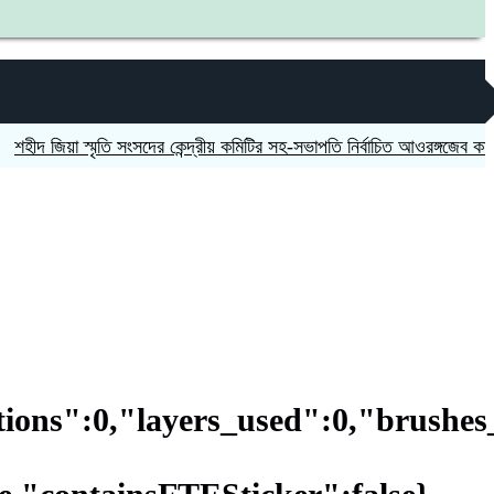
িয়া স্মৃতি সংসদের কেন্দ্রীয় কমিটির সহ-সভাপতি নির্বাচিত আওরঙ্গজেব কামাল
জগন
ions":0,"layers_used":0,"brushes