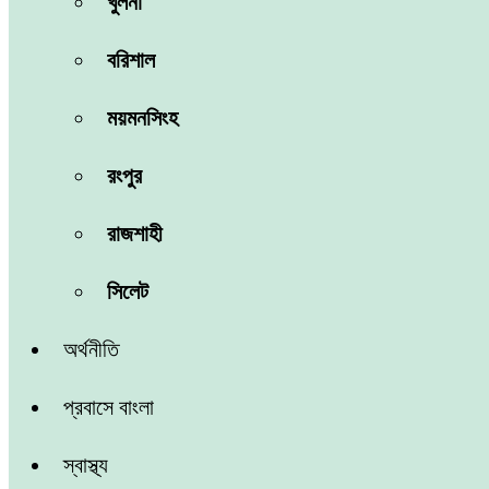
খুলনা
বরিশাল
ময়মনসিংহ
রংপুর
রাজশাহী
সিলেট
অর্থনীতি
প্রবাসে বাংলা
স্বাস্থ্য