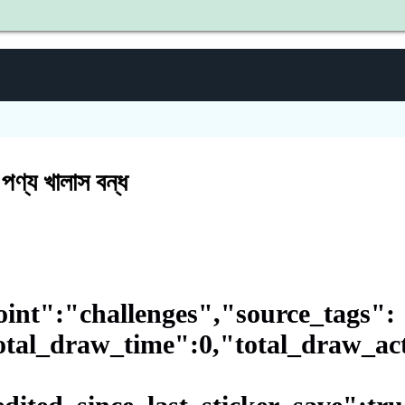
শহীদ জ
পণ্য খালাস বন্ধ
int":"challenges","source_tags":
otal_draw_time":0,"total_draw_act