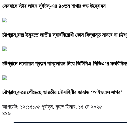
সেনবাগে স্টার লাইন সুইটস্-এর ৪০তম শাখার শুভ উদ্বোধন
চট্টগ্রাম বন্দর ইস্যুতে জাতীয় স্বার্থবিরোধী কোন সিদ্ধান্ত মানবে না চট্টগ
চট্টগ্রামে মনোরেল প্রকল্প বাস্তবায়ন নিয়ে ডিটিসিএ-সিডিএ’র মতবিনিম
চট্টগ্রাম বন্দরে পৌঁছেছে ভারতীয় নৌবাহিনীর জাহাজ ‘আইওএস সাগর’
আপডেট: ১২:১৫:৫৫ পূর্বাহ্ন, বৃহস্পতিবার, ১৫ মে ২০২৫
৪৪৯