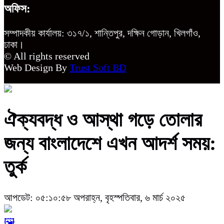
অফিস:
সম্পাদকীয় কার্যালয়: ৩১৭/১, শান্তিপুর, দক্ষিন গোড়ান, খিলগাঁও,
ঢাকা।
© All rights reserved
Web Design By
Trust Soft BD
ঐক্যবদ্ধ ও আস্থা গড়ে তোলার
জন্য বাংলাদেশে এখন আদর্শ সময়:
তুর্ক
আপডেট: ০৫:১০:৫৮ অপরাহ্ন, বৃহস্পতিবার, ৬ মার্চ ২০২৫
🖼️