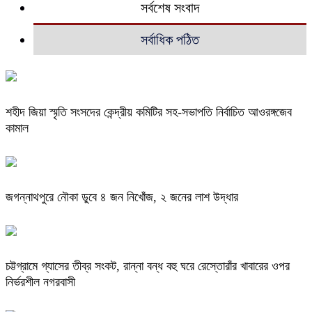
সর্বশেষ সংবাদ
সর্বাধিক পঠিত
শহীদ জিয়া স্মৃতি সংসদের কেন্দ্রীয় কমিটির সহ-সভাপতি নির্বাচিত আওরঙ্গজেব
কামাল
জগন্নাথপুরে নৌকা ডুবে ৪ জন নিখোঁজ, ২ জনের লাশ উদ্ধার
চট্টগ্রামে গ্যাসের তীব্র সংকট, রান্না বন্ধ বহু ঘরে রেস্তোরাঁর খাবারের ওপর
নির্ভরশীল নগরবাসী