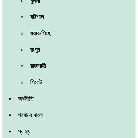
খুলনা
বরিশাল
ময়মনসিংহ
রংপুর
রাজশাহী
সিলেট
অর্থনীতি
প্রবাসে বাংলা
স্বাস্থ্য