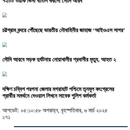
৭২০০ ওয়ার্ক ভিসা বাতিল করলো সৌদি আরব
চট্টগ্রাম বন্দরে পৌঁছেছে ভারতীয় নৌবাহিনীর জাহাজ ‘আইওএস সাগর’
সৌদি আরবে সড়ক দুর্ঘটনায় নোয়াখালীর প্রবাসীর মৃত্যু, আহত ২
দক্ষিণ চব্বিশ পরগনা জেলার মগরাহাট পশ্চিমে তৃনমূল কংগ্রেসের
প্রার্থীর সমর্থনে দেওয়াল লিখনে সাবেক পুলিশ কর্মকর্তা
আপডেট: ০৫:১০:৫৮ অপরাহ্ন, বৃহস্পতিবার, ৬ মার্চ ২০২৫
১৭১