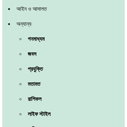
আইন ও আদালত
অন্যান্য
গনমাধ্যম
জবস
প্রযুক্তি
মতামত
রাশিফল
লাইফ স্টাইল