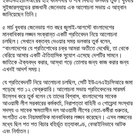
ইউএনএইচসিআরের হাই কমিশনার ও শীর্ষ নির্বাহী ভলকার তুর্ক। বুধবার
সুইজারল্যান্ডের রাজধানী জেনেভায় এক আলোচনা সভায় এ আহ্বান
জানিয়েছেন তিনি।
৫ মার্চ বুধবার জেনেভায় গত বছর জুলাই-আগস্টে বাংলাদেশের
মানবাধিকার লঙ্ঘন সংক্রান্ত একটি প্রতিবেদন নিয়ে আলোচনা
চলছিল। সেখানে বক্তব্য দেওয়ার সময় ভলকার তুর্ক বলেন,
“বাংলাদেশের যে প্রতিশোধের চক্র আমরা অতীতে দেখেছি, তা থেকে
বেরিয়ে আসার একটি ঐতিহাসিক সুযোগ এসেছে দেশটির সামনে।
জাতিকে ঐক্যবদ্ধ করার, আস্থা গড়ে তোলার জন্য কাজ করার জন্য
এখনই আদর্শ সময়।
যে প্রতিবেদনটি নিয়ে আলোচনা চলছিল, সেটি ইউএনএইচসিআরে জমা
পড়েছে গত ১২ ফেব্রুয়ারি। আলোচনা সভায় প্রতিবেদনের সারমর্ম
উল্লেখ করে তুর্ক বলেন যে তাদের বিশ্বাস, বাংলাদেশের সাবেক
আওয়ামী লীগ সরকারের কর্মকর্তা, নিরাপত্তা বাহিনী ও গোয়েন্দা সংস্থার
সদস্য ও সাবেক ক্ষমতাসীন দল আওয়ামী লীগের নেতা-কর্মীরা গুরুতর,
সংগঠিত এবং নিয়মমাফিক মানবাধিকার লঙ্ঘন করেছেন। এসব লঙ্ঘনের
মধ্যে ছিল শত শত বিচার বহির্ভূত হত্যাকাণ্ড, বেআইনিভাবে আটক
এবং নির্যাতন।