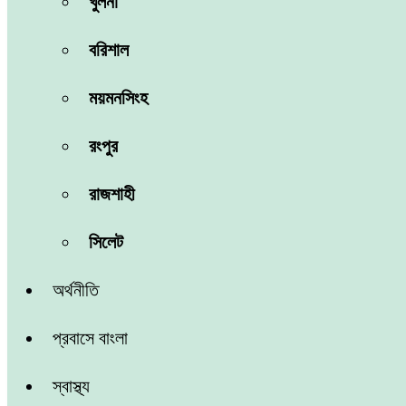
খুলনা
বরিশাল
ময়মনসিংহ
রংপুর
রাজশাহী
সিলেট
অর্থনীতি
প্রবাসে বাংলা
স্বাস্থ্য