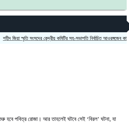
য়া স্মৃতি সংসদের কেন্দ্রীয় কমিটির সহ-সভাপতি নির্বাচিত আওরঙ্গজেব কামাল
জগন
ে শুরু হবে পবিত্র রোজা। আর তাহলেই ঘটবে সেই ‘বিরল’ ঘটনা, যা