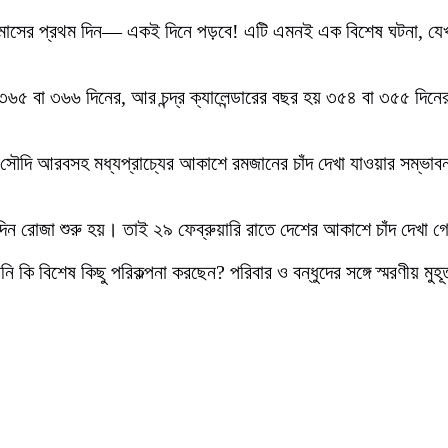
্চ মাসের প্রথম দিন— একই দিনে পড়বে! এটি এমনই এক বিশেষ ঘটনা, যেখা
৩৬৫ বা ৩৬৬ দিনের, আর চন্দ্র ক্যালেন্ডারের বছর হয় ৩৫৪ বা ৩৫৫ দিনে
াতে সৌদি আরবসহ মধ্যপ্রাচ্যের আকাশে রমজানের চাঁদ দেখা যাওয়ার সম্ভা
রোজা শুরু হয়। তাই ২৯ ফেব্রুয়ারি রাতে দেশের আকাশে চাঁদ দেখা গেলে
 বিশেষ কিছু পরিকল্পনা করছেন? পরিবার ও বন্ধুদের সঙ্গে স্মরণীয় মুহূ