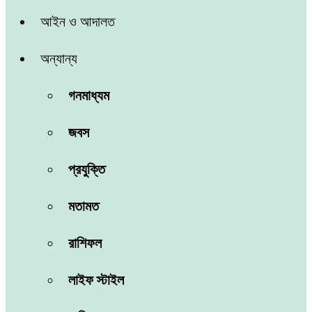
আইন ও আদালত
অন্যান্য
গনমাধ্যম
জবস
প্রযুক্তি
মতামত
রাশিফল
লাইফ স্টাইল