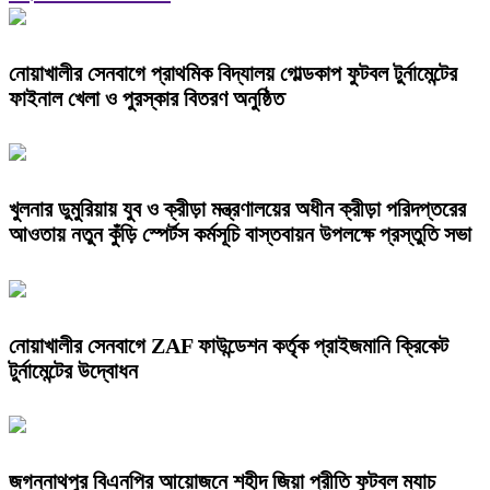
নোয়াখালীর সেনবাগে প্রাথমিক বিদ্যালয় গোল্ডকাপ ফুটবল টুর্নামেন্টের
ফাইনাল খেলা ও পুরস্কার বিতরণ অনুষ্ঠিত
খুলনার ডুমুরিয়ায় যুব ও ক্রীড়া মন্ত্রণালয়ের অধীন ক্রীড়া পরিদপ্তরের
আওতায় নতুন কুঁড়ি স্পের্টস কর্মসূচি বাস্তবায়ন উপলক্ষে প্রস্তুতি সভা
নোয়াখালীর সেনবাগে ZAF ফাউন্ডেশন কর্তৃক প্রাইজমানি ক্রিকেট
টুর্নামেন্টের উদ্বোধন
জগন্নাথপুর বিএনপির আয়োজনে শহীদ জিয়া প্রীতি ফুটবল ম্যাচ