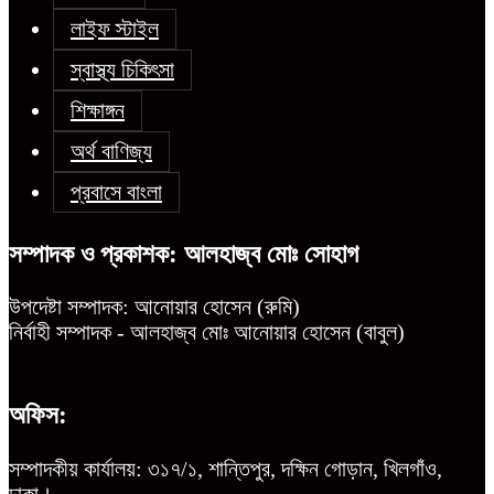
লাইফ স্টাইল
স্বাস্থ্য চিকিৎসা
শিক্ষাঙ্গন
অর্থ বাণিজ্য
প্রবাসে বাংলা
সম্পাদক ও প্রকাশক: আলহাজ্ব মোঃ সোহাগ
উপদেষ্টা সম্পাদক: আনোয়ার হোসেন (রুমি)
নির্বাহী সম্পাদক - আলহাজ্ব মোঃ আনোয়ার হোসেন (বাবুল)
অফিস:
সম্পাদকীয় কার্যালয়: ৩১৭/১, শান্তিপুর, দক্ষিন গোড়ান, খিলগাঁও,
ঢাকা।