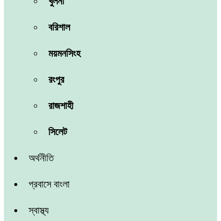
খুলনা
বরিশাল
ময়মনসিংহ
রংপুর
রাজশাহী
সিলেট
অর্থনীতি
প্রবাসে বাংলা
স্বাস্থ্য