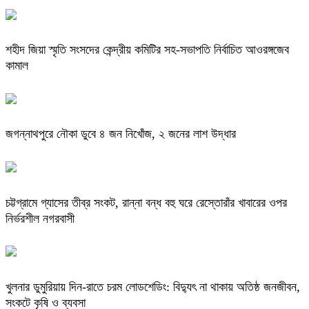
শহীদ জিয়া স্মৃতি সংসদের কেন্দ্রীয় কমিটির সহ-সভাপতি নির্বাচিত আওরঙ্গজেব
কামাল
জগন্নাথপুরে নৌকা ডুবে ৪ জন নিখোঁজ, ২ জনের লাশ উদ্ধার
চট্টগ্রামে গ্যাসের তীব্র সংকট, রান্না বন্ধ বহু ঘরে রেস্তোরাঁর খাবারের ওপর
নির্ভরশীল নগরবাসী
খুলনার ডুমুরিয়ায় দিন-রাতে চরম লোডশেডিং: বিদ্যুৎ না থাকায় অতিষ্ঠ জনজীবন,
সংকটে কৃষি ও ব্যবসা