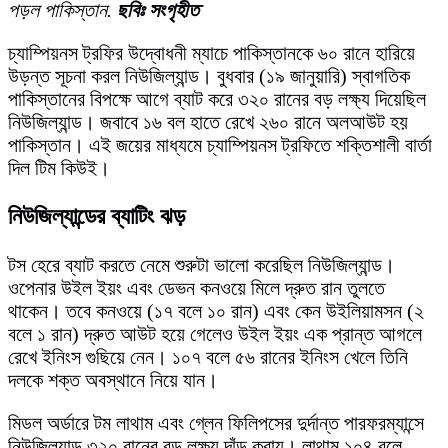
পড়ল পাকিস্তান.
ছবিঃ সংগৃহীত
চ্যাম্পিয়নস ট্রফির উদ্বোধনী ম্যাচে পাকিস্তানকে ৬০ রানে হারিয়ে
উড়ন্ত সূচনা করল নিউজিল্যান্ড। বুধবার (১৯ জানুয়ারি) স্বাগতিক
পাকিস্তানের বিপক্ষে আগে ব্যাট করে ৩২০ রানের বড় লক্ষ্য দিয়েছিল
নিউজিল্যান্ড। জবাবে ১৬ বল হাতে রেখে ২৬০ রানে অলআউট হয়
পাকিস্তান। এই জয়ের মাধ্যমে চ্যাম্পিয়নস ট্রফিতে শক্তিশালী বার্তা
দিল টিম কিউই।
নিউজিল্যান্ডের ব্যাটিং ঝড়
টস হেরে ব্যাট করতে নেমে শুরুটা ভালো করেছিল নিউজিল্যান্ড।
ওপেনার উইল ইয়ং এবং ডেভন কনওয়ে মিলে দ্রুত রান তুলতে
থাকেন। তবে কনওয়ে (১৭ বলে ১০ রান) এবং কেন উইলিয়ামসন (২
বলে ১ রান) দ্রুত আউট হয়ে গেলেও উইল ইয়ং এক প্রান্ত আগলে
রেখে ইনিংস গুছিয়ে নেন। ১০৭ বলে ৫৬ রানের ইনিংস খেলে তিনি
দলকে শক্ত অবস্থানে নিয়ে যান।
মিডল অর্ডারে টম লাথাম এবং গ্লেন ফিলিপসের দুর্দান্ত পারফরম্যান্সে
নিউজিল্যান্ড ৩২০ রানের বড় লক্ষ্য দাঁড় করায়। লাথাম ১০৪ বলে