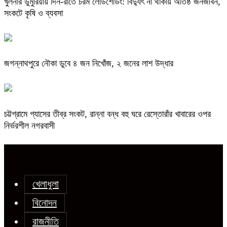
খুলনার ডুমুরিয়ায় দিন-রাতে চরম লোডশেডিং: বিদ্যুৎ না থাকায় অতিষ্ঠ জনজীবন,
সংকটে কৃষি ও ব্যবসা
জগন্নাথপুরে নৌকা ডুবে ৪ জন নিখোঁজ, ২ জনের লাশ উদ্ধার
চট্টগ্রামে গ্যাসের তীব্র সংকট, রান্না বন্ধ বহু ঘরে রেস্তোরাঁর খাবারের ওপর
নির্ভরশীল নগরবাসী
খেলাধুলা
বিনোদন
রাজনীতি