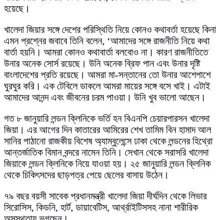
হয়েছে।
খালেদা জিয়ার সঙ্গে দেশের পরিস্থিতি নিয়ে কোনও কথাবর্তা হয়েছে কিনা
এমন প্রশ্নের জবাবে তিনি বলেন, ‘আমাদের সঙ্গে রাজনীতি নিয়ে কথা
বার্তা হয়নি। আমরা কোনও কথাবার্তা বলবোও না। কারণ রাজনীতিতে
উনার অনেক সোর্স রয়েছে। উনি অনেক ব্রিফ পান এবং উনার দৃষ্টি
বাংলাদেশের প্রতি রয়েছে। আমরা মা-সন্তানের তো উনার আশেপাশে
ঘুরঘুর করি। এক টেবিলে ডাকলে আমরা মায়ের সঙ্গে বসে খাই। এটাই
আমাদের আনন্দ এবং জীবনের চরম পাওয়া। উনি খুব ভালো আছেন।
গত ৮ জানুয়ারি লন্ডন ক্লিনিকে ভর্তি হন বিএনপি চেয়ারপারসন খালেদা
জিয়া। এর আগের দিন কাতারের আমিরের শেখ তামিম বিন হামাদ আল
সানির পাঠানো রাজকীয় বিশেষ অ্যাম্বুলেন্সে ঢাকা থেকে লন্ডনের হিথ্রো
আন্তর্জাতিক বিমান বন্দরে নামেন তিনি। সেখান থেকে সরাসরি খালেদা
জিয়াকে লন্ডন ক্লিনিকে নিয়ে যাওয়া হয়। ২৫ জানুয়ারি লন্ডন ক্লিনিক
থেকে চিকিৎসদের ছাড়পত্র পেয়ে ছেলের বাসায় উঠেন।
৭৯ বছর বয়সী সাবেক প্রধানমন্ত্রী খালেদা জিয়া দীর্ঘদিন থেকে লিভার
সিরোসিস, কিডনি, হার্ট, ডায়াবেটিস, আর্থ্রাইটিসসহ নানা শারীরিক
অসুস্থতায় ভুগছেন।