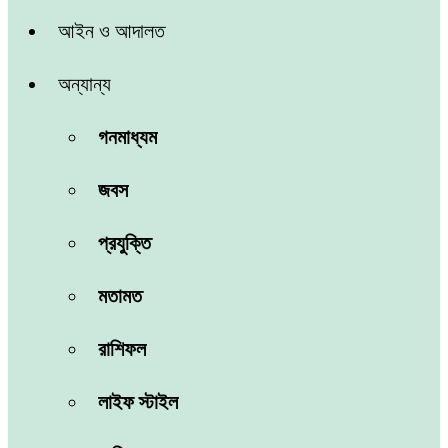
আইন ও আদালত
অন্যান্য
গনমাধ্যম
জবস
প্রযুক্তি
মতামত
রাশিফল
লাইফ স্টাইল