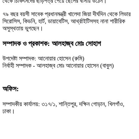
থেকে চিকিৎসদের ছাড়পত্র পেয়ে ছেলের বাসায় উঠেন।
৭৯ বছর বয়সী সাবেক প্রধানমন্ত্রী খালেদা জিয়া দীর্ঘদিন থেকে লিভার
সিরোসিস, কিডনি, হার্ট, ডায়াবেটিস, আর্থ্রাইটিসসহ নানা শারীরিক
অসুস্থতায় ভুগছেন।
সম্পাদক ও প্রকাশক: আলহাজ্ব মোঃ সোহাগ
উপদেষ্টা সম্পাদক: আনোয়ার হোসেন (রুমি)
নির্বাহী সম্পাদক - আলহাজ্ব মোঃ আনোয়ার হোসেন (বাবুল)
অফিস:
সম্পাদকীয় কার্যালয়: ৩১৭/১, শান্তিপুর, দক্ষিন গোড়ান, খিলগাঁও,
ঢাকা।