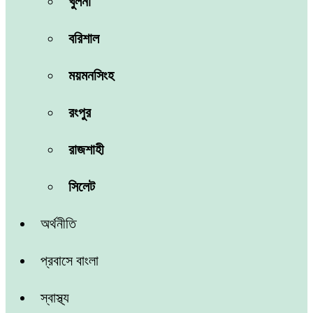
খুলনা
বরিশাল
ময়মনসিংহ
রংপুর
রাজশাহী
সিলেট
অর্থনীতি
প্রবাসে বাংলা
স্বাস্থ্য