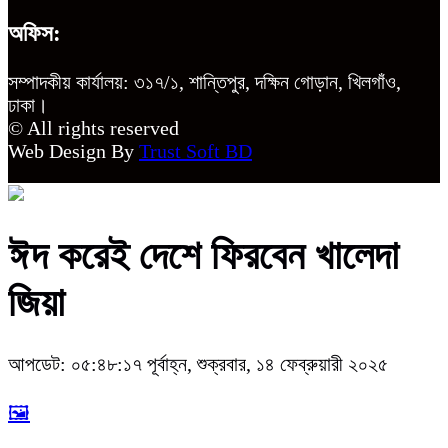
অফিস:
সম্পাদকীয় কার্যালয়: ৩১৭/১, শান্তিপুর, দক্ষিন গোড়ান, খিলগাঁও,
ঢাকা।
© All rights reserved
Web Design By
Trust Soft BD
ঈদ করেই দেশে ফিরবেন খালেদা
জিয়া
আপডেট: ০৫:৪৮:১৭ পূর্বাহ্ন, শুক্রবার, ১৪ ফেব্রুয়ারী ২০২৫
🖼️