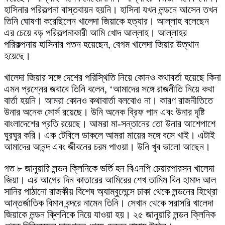
হাসিনার পরিকল্পনা বাস্তবায়ন হয়নি। হাসিনা যখন লন্ডনে আসেন তখন
তিনি ঘোষণা করেছিলেন খালেদা জিয়াকে হত্যার। আল্লাহ বলেছেন
এর চেয়ে বড় পরিকল্পনাকারী আমি খোদ আল্লাহ। আল্লাহর
পরিকল্পনায় হাসিনার পতন হয়েছেন, বেগম খালেদা জিয়ার উত্থান
হয়েছে।
খালেদা জিয়ার সঙ্গে দেশের পরিস্থিতি নিয়ে কোনও কথাবর্তা হয়েছে কিনা
এমন প্রশ্নের জবাবে তিনি বলেন, ‘আমাদের সঙ্গে রাজনীতি নিয়ে কথা
বার্তা হয়নি। আমরা কোনও কথাবার্তা বলবোও না। কারণ রাজনীতিতে
উনার অনেক সোর্স রয়েছে। উনি অনেক ব্রিফ পান এবং উনার দৃষ্টি
বাংলাদেশের প্রতি রয়েছে। আমরা মা-সন্তানের তো উনার আশেপাশে
ঘুরঘুর করি। এক টেবিলে ডাকলে আমরা মায়ের সঙ্গে বসে খাই। এটাই
আমাদের আনন্দ এবং জীবনের চরম পাওয়া। উনি খুব ভালো আছেন।
গত ৮ জানুয়ারি লন্ডন ক্লিনিকে ভর্তি হন বিএনপি চেয়ারপারসন খালেদা
জিয়া। এর আগের দিন কাতারের আমিরের শেখ তামিম বিন হামাদ আল
সানির পাঠানো রাজকীয় বিশেষ অ্যাম্বুলেন্সে ঢাকা থেকে লন্ডনের হিথ্রো
আন্তর্জাতিক বিমান বন্দরে নামেন তিনি। সেখান থেকে সরাসরি খালেদা
জিয়াকে লন্ডন ক্লিনিকে নিয়ে যাওয়া হয়। ২৫ জানুয়ারি লন্ডন ক্লিনিক