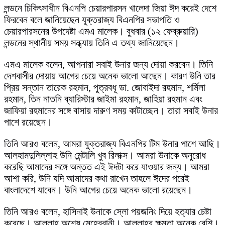
লন্ডনে চিকিৎসাধীন বিএনপি চেয়ারপারসন খালেদা জিয়া ঈদ করেই দেশে
ফিরবেন বলে জানিয়েছেন যুক্তরাজ্য বিএনপির সভাপতি ও
চেয়ারপারসনের উপদেষ্টা এমএ মালেক। বুধবার (১২ ফেব্রুয়ারি)
লন্ডনের স্থানীয় সময় সন্ধ্যায় তিনি এ তথ্য জানিয়েছেন।
এমএ মালেক বলেন, আপনারা সবাই উনার জন্য দোয়া করবেন। তিনি
দেশবাসীর দোয়ায় আগের চেয়ে অনেক ভালো আছেন। কারণ উনি তার
প্রিয় সন্তান তারেক রহমান, পুত্রবধূ ডা. জোবাইদা রহমান, শর্মিলা
রহমান, তিন নাতনি ব্যারিস্টার জাইমা রহমান, জাহিয়া রহমান এবং
জাফিয়া রহমানের সঙ্গে বাসায় দারুণ সময় কাটাচ্ছেন। তারা সবাই উনার
পাশে রয়েছেন।
তিনি আরও বলেন, আমরা যুক্তরাজ্য বিএনপির টিম উনার পাশে আছি।
আলহামদুলিল্লাহ উনি মেন্টালি খুব রিলাক্স। আমরা উনাকে অনুরোধ
করেছি আমাদের সঙ্গে অন্তত এই ঈদটা করে যাওয়ার জন্য। আমরা
আশা করি, উনি যদি আমাদের কথা রাখেন তাহলে ঈদের পরেই
বাংলাদেশে যাবেন। উনি আগের চেয়ে অনেক ভালো রয়েছেন।
তিনি আরও বলেন, হাসিনাই উনাকে স্লো পয়জনিং দিয়ে হত্যার চেষ্টা
করেছে। আল্লাহ অশেষ মেহেরবানী। আল্লাহর ক্ষমতা অনেক বেশি।