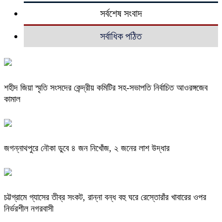
সর্বশেষ সংবাদ
সর্বাধিক পঠিত
শহীদ জিয়া স্মৃতি সংসদের কেন্দ্রীয় কমিটির সহ-সভাপতি নির্বাচিত আওরঙ্গজেব
কামাল
জগন্নাথপুরে নৌকা ডুবে ৪ জন নিখোঁজ, ২ জনের লাশ উদ্ধার
চট্টগ্রামে গ্যাসের তীব্র সংকট, রান্না বন্ধ বহু ঘরে রেস্তোরাঁর খাবারের ওপর
নির্ভরশীল নগরবাসী