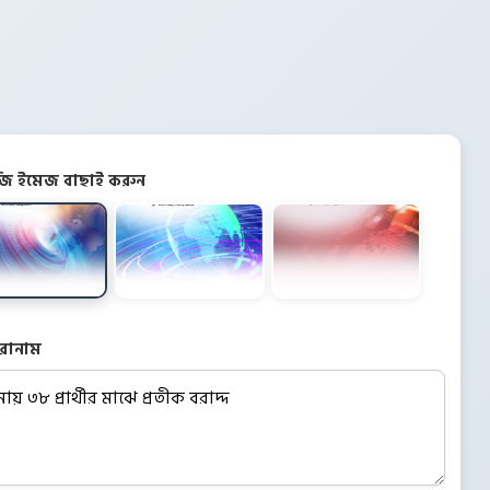
িজি ইমেজ বাছাই করুন
রোনাম