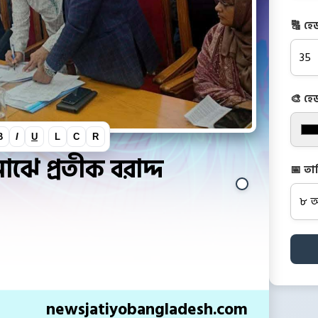
🔠 হে
🎨 হে
B
I
U
L
C
R
মাঝে প্রতীক বরাদ্দ
📅 তা
newsjatiyobangladesh.com