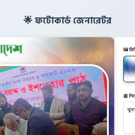
🌟 ফটোকার্ড জেনারেটর
🖼️ ব
📰 শি