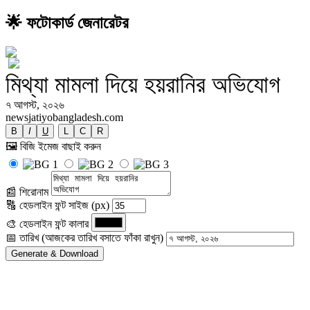
🌟 ফটোকার্ড জেনারেটর
মিথ্যা মামলা দিয়ে হয়রানির অভিযোগ
৭ আগস্ট, ২০২৬
newsjatiyobangladesh.com
B
I
U
L
C
R
🖼️ বিজি ইমেজ বাছাই করুন
📰 শিরোনাম
🔠 হেডলাইন ফন্ট সাইজ (px)
🎨 হেডলাইন ফন্ট কালার
📅 তারিখ (আজকের তারিখ বসাতে ফাঁকা রাখুন)
Generate & Download