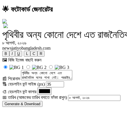
🌟 ফটোকার্ড জেনারেটর
পৃথিবীর অন্য কোনো দেশে এত রাজনৈতিক দ
৮ আগস্ট, ২০২৬
newsjatiyobangladesh.com
B
I
U
L
C
R
🖼️ বিজি ইমেজ বাছাই করুন
📰 শিরোনাম
🔠 হেডলাইন ফন্ট সাইজ (px)
🎨 হেডলাইন ফন্ট কালার
📅 তারিখ (আজকের তারিখ বসাতে ফাঁকা রাখুন)
Generate & Download